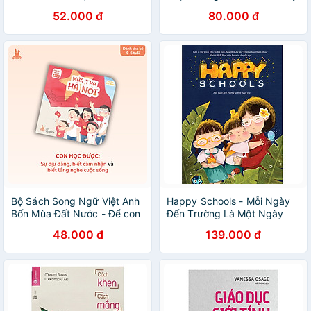
Quyết Cân Bằng Cảm Xúc
52.000 đ
80.000 đ
Dành Cho Thiếu Niên
Bộ Sách Song Ngữ Việt Anh
Happy Schools - Mỗi Ngày
Bốn Mùa Đất Nước - Để con
Đến Trường Là Một Ngày
trở thành em bé luôn yêu và
Vui
48.000 đ
139.000 đ
tự hào về quê hương, đất
nước