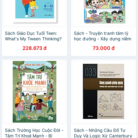
Sách Giáo Dục Tuổi Teen:
Sách - Truyện tranh tâm lý
What's My Tween Thinking?
học đường - Xây dựng niềm
- Tâm Lý Học Trẻ Em Thực
tin vào bản thân
228.673 đ
73.000 đ
Hành Cho Cha Mẹ Hiện Đại -
Tuổi Từ 8 Đến 12
Sách Trường Học Cuộc Đời -
Sách - Những Câu Đố Tư
Tâm Trí Khoẻ Mạnh - Bí
Duy Và Logic Xứ Canterbury