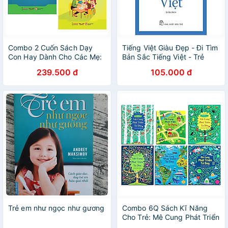
Combo 2 Cuốn Sách Dạy
Tiếng Việt Giàu Đẹp - Đi Tìm
Con Hay Dành Cho Các Mẹ:
Bản Sắc Tiếng Việt - Trẻ
Kỷ Luật Tích Cực + Kỷ Luật
239.500 đ
105.000 đ
Tích Cực Trong Lớp Học /
Sách Kiến Thức - Kỹ Năng
Cho Trẻ (Tặng Poster An
Toàn Cho Con Yêu)
Trẻ em như ngọc như gương
Combo 6Q Sách Kĩ Năng
Cho Trẻ: Mê Cung Phát Triển
Tư Duy