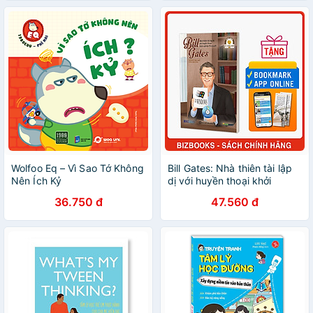
Wolfoo Eq – Vì Sao Tớ Không
Bill Gates: Nhà thiên tài lập
Nên Ích Kỷ
dị với huyền thoại khởi
nghiệp Microsoft - Bộ sách
36.750 đ
47.560 đ
ươm mầm tỷ phú nhí
Bizbooks