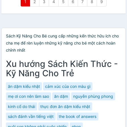
1
2
3
4
5
6
7
8
9
Sách Kỹ Năng Cho Bé cung cấp những kến thức hữu ích cho
cha mẹ để rèn luyện những kỹ năng cho bé một cách hoàn
chỉnh nhất
Xu hướng Sách Kiến Thức -
Kỹ Năng Cho Trẻ
ăn dặm kiểu nhật
cảm xúc của con màu gì
mẹ ơi con nên làm sao
ăn dặm
nguyễn phùng phong
kinh cổ do thái
thực đơn ăn dặm kiểu nhật
sách đánh vần tiếng việt
the book of answers
nuôi con không phải cuộc chiến
ehon