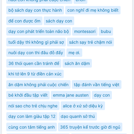
bộ sách dạy con thực hành
con nghĩ đi mẹ không biết
để con được ốm
sách dạy con
dạy con phát triển toàn não bộ
montessori
bubu
tuổi dậy thì không gì phải sợ
sách sạy trẻ chậm nói
nuôi dạy con thi đâu đỗ đấy
mẹ ơi.
36 thói quen cần tránh để
sách ăn dặm
khi tớ lên 9 từ điền cản xúc
ăn dặm không phải cuộc chiến
tập đánh vần tiếng việt
bé khởi đầu tập viết
emma jane austen
dạy con
nói sao cho trẻ chịu nghe
alice ở xứ sở diệu kỳ
dạy con làm giàu tập 12
dạo quanh sở thú
cùng con tắm tiếng anh
365 truyện kể trước giờ đi ngủ