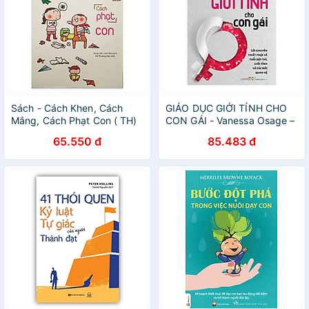
Sách - Cách Khen, Cách
GIÁO DỤC GIỚI TÍNH CHO
Mắng, Cách Phạt Con ( TH)
CON GÁI - Vanessa Osage –
Hải Phong dịch – NXB Phụ
65.550 đ
85.483 đ
nữ – Minh Long Book