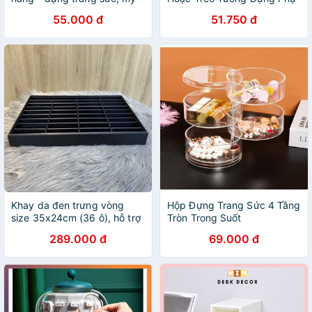
phẩm, văn phòng phẩm,Có
Kiện Mỹ Phẩm Tiện Lợi Kệ
55.000 đ
51.750 đ
sticker kèm theo nhé
Nhựa 9 Ô Đa Năng Nhỏ Gọn
Để Đồ Cho Học Sinh
Khay da đen trưng vòng
Hộp Đựng Trang Sức 4 Tầng
size 35x24cm (36 ô), hỗ trợ
Tròn Trong Suốt
trưng bày lúc livestream, để
289.000 đ
69.000 đ
tủ kính