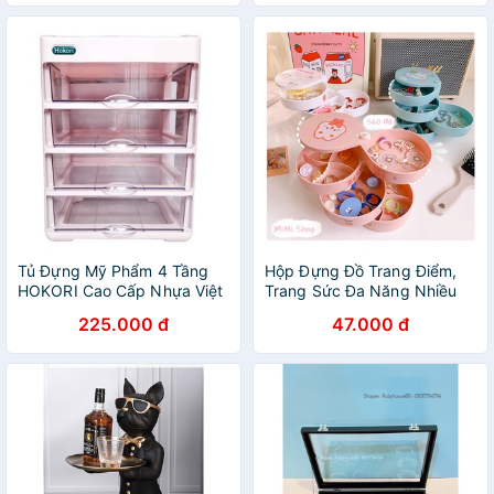
Tủ Đựng Mỹ Phẩm 4 Tầng
Hộp Đựng Đồ Trang Điểm,
HOKORI Cao Cấp Nhựa Việt
Trang Sức Đa Năng Nhiều
Nhật, Kệ Đựng Mỹ Phẩm, Đồ
Tầng Phong Cách Vintage
225.000 đ
47.000 đ
Trang Điểm Nhiều Tầng