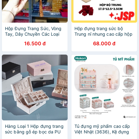
Hộp Đựng Trang Sức, Vòng
Hộp đựng trang sức bộ
Tay, Dây Chuyền Các Loại
Trung nỉ nhung cao cấp hộp
Hàng Cao Cấp
đựng nhẫn dây chuyên lăc
16.500 đ
68.000 đ
tay hộp đựng nữ trang JSP.
Hàng Loại 1 Hộp đựng trang
Tủ đựng mỹ phẩm cao cấp
sức bằng gỗ ép bọc da PU
Việt Nhật (3636), Kệ đựng
mĩ phẩm, đồ trang điểm