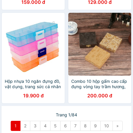
159.000 đ
129.000 đ
nhiều tầng
Hộp nhựa 10 ngăn đựng đồ,
Combo 10 hộp gấm cao cấp
vật dụng, trang sức cá nhân
đựng vòng tay trầm hương,
tiện dụng
vòng đá, trang sức
19.900 đ
200.000 đ
Trang 1/84
1
2
3
4
5
6
7
8
9
10
»