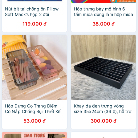
Nút bịt tai chống ồn Pillow
Hộp trưng bày mô hình 6
Soft Mack’s hộp 2 đôi
tấm mica dùng làm hộp mica
chống bụi
119.000 đ
38.000 đ
Hộp Đựng Cọ Trang Điểm
Khay da đen trưng vòng
Có Nắp Chống Bụi Thiết Kế
size 35x24cm (36 ô), hỗ trợ
Trong Suốt Có Lỗ Thoát
trưng bày lúc livestream, để
53.000 đ
300.000 đ
Nước Tiện Lợi
tủ kính