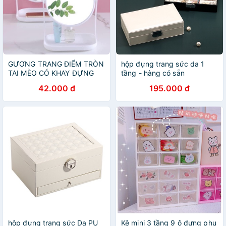
GƯƠNG TRANG ĐIỂM TRÒN
hộp đựng trang sức da 1
TAI MÈO CÓ KHAY ĐỰNG
tầng - hàng có sẵn
TRANG SỨC SIÊU YÊU
42.000 đ
195.000 đ
hộp đựng trang sức Da PU
Kệ mini 3 tầng 9 ô đựng phụ