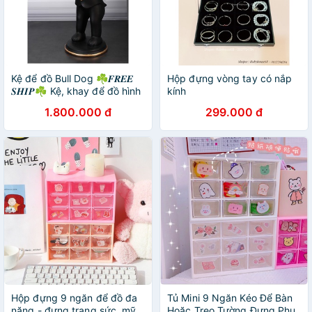
Kệ để đồ Bull Dog ☘𝑭𝑹𝑬𝑬
Hộp đựng vòng tay có nắp
𝑺𝑯𝑰𝑷☘ Kệ, khay để đồ hình
kính
Bull Dog bồi bàn, Decor
1.800.000 đ
299.000 đ
trang trí phòng khách
Hộp đựng 9 ngăn để đồ đa
Tủ Mini 9 Ngăn Kéo Để Bàn
năng - đựng trang sức, mỹ
Hoặc Treo Tường Đựng Phụ