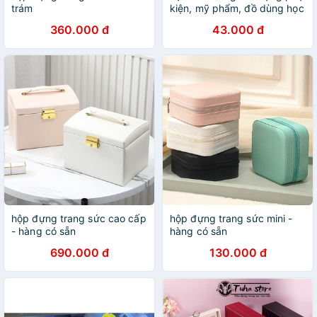
trám
kiện, mỹ phẩm, đồ dùng học
tập kèm sticker đáng yêu --
360.000 đ
43.000 đ
anthudogiadung89
hộp đựng trang sức cao cấp
hộp đựng trang sức mini -
- hàng có sẵn
hàng có sẵn
690.000 đ
130.000 đ