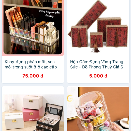
Khay đựng phấn mắt, son
Hộp Gấm Đựng Vòng Trang
môi trong suốt 8 ô cao cấp
Sức - Đồ Phong Thuỷ Giá Sỉ
dày dặn đa năng
75.000 đ
5.000 đ