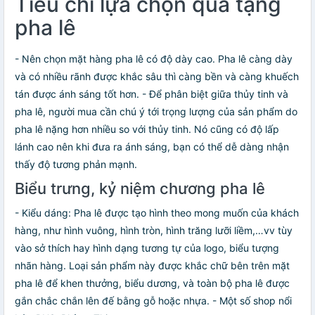
Tiêu chí lựa chọn quà tặng
pha lê
- Nên chọn mặt hàng pha lê có độ dày cao. Pha lê càng dày
và có nhiều rãnh được khắc sâu thì càng bền và càng khuếch
tán được ánh sáng tốt hơn. - Để phân biệt giữa thủy tinh và
pha lê, người mua cần chú ý tới trọng lượng của sản phẩm do
pha lê nặng hơn nhiều so với thủy tinh. Nó cũng có độ lấp
lánh cao nên khi đưa ra ánh sáng, bạn có thể dễ dàng nhận
thấy độ tương phản mạnh.
Biểu trưng, kỷ niệm chương pha lê
- Kiểu dáng: Pha lê được tạo hình theo mong muốn của khách
hàng, như hình vuông, hình tròn, hình trăng lưỡi liềm,…vv tùy
vào sở thích hay hình dạng tương tự của logo, biểu tượng
nhãn hàng. Loại sản phẩm này được khắc chữ bên trên mặt
pha lê để khen thưởng, biểu dương, và toàn bộ pha lê được
gắn chắc chắn lên đế bằng gỗ hoặc nhựa. - Một số shop nổi