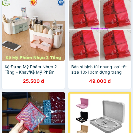
Kệ Đựng Mỹ Phẩm Nhựa 2
Bán sỉ bịch túi nhung loại tốt
Tầng - Khay/Kệ Mỹ Phẩm
size 10x10cm đựng trang
Mini Có Ngăn Kéo Tiện Ích
sức vòng tay tiện lợi
25.500 đ
49.000 đ