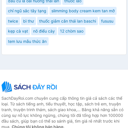
dau cù là oai huong thai lan
thuốc lào
chỉ ngũ sắc tây tạng
slimming body cream kem tan mỡ
twice
bì thư
thuốc giảm cân thái lan baschi
fususu
kẹp cà vạt
nõ điếu cày
12 chòm sao
tem lưu mẫu thức ăn
SachDayRoi.com chuyên cung cấp thông tin giá cả sách các thể
loại. Từ sách tiếng anh, tiểu thuyết, học tập, sách trẻ em, truyện
tranh, truyện trinh thám, sách giao khoa,... Bằng khả năng sẵn có
cùng sự nỗ lực không ngừng, chúng tôi đã tổng hợp hơn 100000
đầu sách, giúp bạn có thể so sánh giá, tìm giá rẻ nhất trước khi
mua.
Chúng tôi không bán hàng.