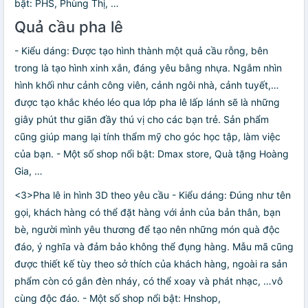
bật: PHS, Phùng Thị, …
Quả cầu pha lê
- Kiểu dáng: Được tạo hình thành một quả cầu rỗng, bên
trong là tạo hình xinh xắn, đáng yêu bằng nhựa. Ngắm nhìn
hình khối như cảnh công viên, cảnh ngôi nhà, cảnh tuyết,…
được tạo khắc khéo léo qua lớp pha lê lấp lánh sẽ là những
giây phút thư giãn đầy thú vị cho các bạn trẻ. Sản phẩm
cũng giúp mang lại tính thẩm mỹ cho góc học tập, làm việc
của bạn. - Một số shop nổi bật: Dmax store, Quà tặng Hoàng
Gia, …
<3>Pha lê in hình 3D theo yêu cầu - Kiểu dáng: Đúng như tên
gọi, khách hàng có thể đặt hàng với ảnh của bản thân, bạn
bè, người mình yêu thương để tạo nên những món quà độc
đáo, ý nghĩa và đảm bảo không thể đụng hàng. Mẫu mã cũng
được thiết kế tùy theo sở thích của khách hàng, ngoài ra sản
phẩm còn có gắn đèn nháy, có thể xoay và phát nhạc, …vô
cùng độc đáo. - Một số shop nổi bật: Hnshop,