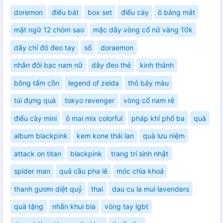
doremon
điếu bát
box set
điếu cày
ô bảng mắt
mật ngữ 12 chòm sao
mặc dây vòng cổ nữ vàng 10k
dây chỉ đỏ đeo tay
sổ
doraemon
nhẫn đôi bạc nam nữ
dây đeo thẻ
kinh thánh
bông tẩm cồn
legend of zelda
thỏ bảy màu
túi đựng quà
tokyo revenger
vòng cổ nam rẻ
điếu cày mini
ô mai mix colorful
pháp khí phổ ba
quà
album blackpink
kem kone thái lan
quà lưu niệm
attack on titan
blackpink
trang trí sinh nhật
spider man
quả cầu pha lê
móc chìa khoá
thanh gươm diệt quỷ
thai
dau cu la mui lavenders
quà tặng
nhẫn khui bia
vòng tay lgbt