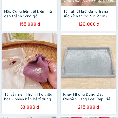
Hộp đựng tiền tiết kiệm,mã
Túi rút rút lưới đựng trang
đáo thành công gỗ
sức kích thước 9x12 cm (
hương𝐅𝐑𝐄𝐄 𝐒𝐇𝐈𝐏
gói 100c)
155.000 đ
120.000 đ
Túi vải linen Thơm Tho thêu
Khay Nhung Đựng Dây
hoa - phiên bản bé tí đựng
Chuyền Hàng Loại Đẹp Giá
trang sức - 0303 studio
Rẻ
33.000 đ
215.000 đ