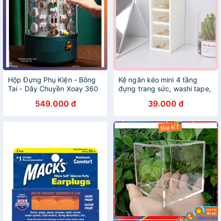
Hộp Đựng Phụ Kiện - Bông
Kệ ngăn kéo mini 4 tầng
Tai - Dây Chuyền Xoay 360
đựng trang sức, washi tape,
Độ
văn phòng phẩm để bàn tiện
549.000 đ
39.000 đ
dụng