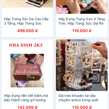
Hộp Trang Sức Da Cao Cấp
Hộp Đựng Trang Sức 4 Tầng
3 Tầng, Hộp Trang Sức
Tròn, Hộp Trang Sức Giá Rẻ
Nhiều Ngăn
499.000 đ
119.000 đ
Hộp đựng tiền tiết kiệm,mã
Giá treo khuyên tai dây
đáo thành công gỗ hương
chuyền amica trong suốt
𝐅𝐑𝐄𝐄 𝐒𝐇𝐈𝐏
xoay 360 độ để bàn tiện
142.000 đ
110.000 đ
dụng