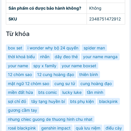
Sản phẩm có được bảo hành không?
Không
SKU
2348751472912
Từ khóa
box set
i wonder why bộ 24 quyển
spider man
thời khoá biểu
nhẫn
dây đeo thẻ
your name manga
your name
spy x family
your name boxset
12 chòm sao
12 cung hoàng đạo
thiên bình
mật ngữ 12 chòm sao
cung sư tử
cung hoàng đạo
miền đất hứa
bts comic
lucky luke
tần minh
sợi chỉ đỏ
tây tạng huyền bí
bts phụ kiện
blackpink
gương cầm tay
nhung chiec guong de thuong hinh chu nhat
rosé blackpink
genshin impact
quà lưu niệm
điếu cày