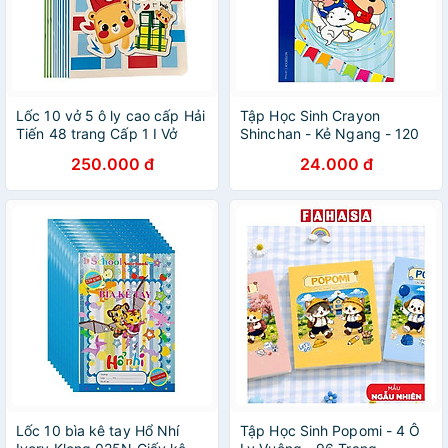
Lốc 10 vở 5 ô ly cao cấp Hải
Tập Học Sinh Crayon
Tiến 48 trang Cấp 1 I Vở
Shinchan - Kẻ Ngang - 120
dùng cho học sinh Tiểu học
Trang 70gsm - Plus 700-
250.000 đ
24.000 đ
Sắc màu 1824
V073 - Màu Xanh Dương
Lốc 10 bìa kê tay Hổ Nhí
Tập Học Sinh Popomi - 4 Ô