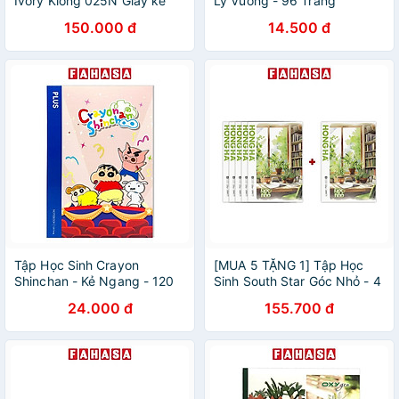
Ivory Klong 025N Giấy kê
Ly Vuông - 96 Trang
tay giữ vở sạch chữ đẹp
100gsm - The Sun (Mẫu Bìa
150.000 đ
14.500 đ
Klong MS025
Giao Ngẫu Nhiên)
Tập Học Sinh Crayon
[MUA 5 TẶNG 1] Tập Học
Shinchan - Kẻ Ngang - 120
Sinh South Star Góc Nhỏ - 4
Trang 70gsm - Plus 700-
Ô Ly - 200 Trang 80gsm -
24.000 đ
155.700 đ
V073 - Màu Hồng
Hồng Hà 0767 - Mẫu 4