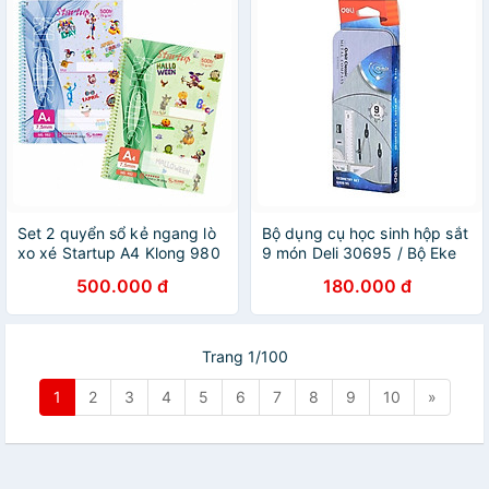
Set 2 quyển sổ kẻ ngang lò
Bộ dụng cụ học sinh hộp sắt
xo xé Startup A4 Klong 980
9 món Deli 30695 / Bộ Eke
/ 982 - Sổ lò xo kẻ ngang có
compa G30695 sử dụng chì
500.000 đ
180.000 đ
lề
gỗ
Trang 1/100
1
2
3
4
5
6
7
8
9
10
»