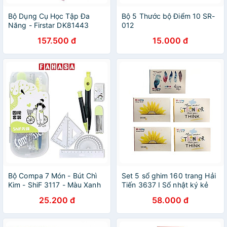
Bộ Dụng Cụ Học Tập Đa
Bộ 5 Thước bộ Điểm 10 SR-
Năng - Firstar DK81443
012
157.500 đ
15.000 đ
Bộ Compa 7 Món - Bút Chì
Set 5 sổ ghim 160 trang Hải
Kim - ShiF 3117 - Màu Xanh
Tiến 3637 I Sổ nhật ký kẻ
Lá
caro nhỏ gọn ghi chấm công
25.200 đ
58.000 đ
và danh bạ