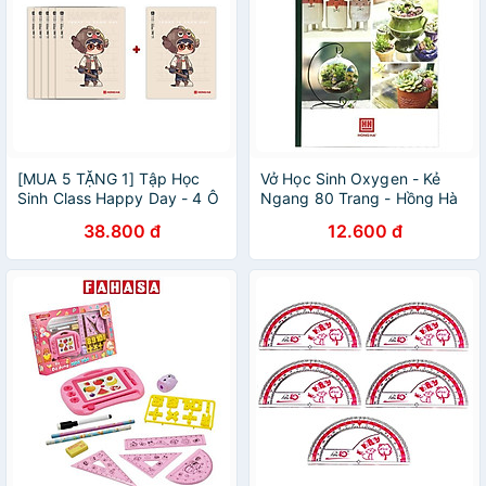
[MUA 5 TẶNG 1] Tập Học
Vở Học Sinh Oxygen - Kẻ
Sinh Class Happy Day - 4 Ô
Ngang 80 Trang - Hồng Hà
Ly Vuông - 96 Trang 58gsm
1090 (Mẫu Màu Giao Ngẫu
38.800 đ
12.600 đ
- Hồng Hà 0350 - Mẫu 4
Nhiên)