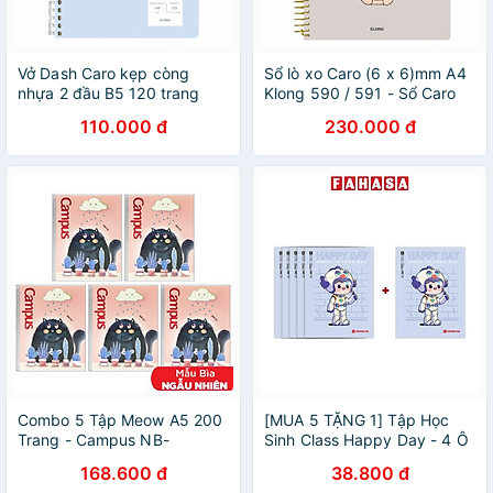
Vở Dash Caro kẹp còng
Sổ lò xo Caro (6 x 6)mm A4
nhựa 2 đầu B5 120 trang
Klong 590 / 591 - Sổ Caro
Klong 809 / MS809
Klong MS590 / MS591
110.000 đ
230.000 đ
Combo 5 Tập Meow A5 200
[MUA 5 TẶNG 1] Tập Học
Trang - Campus NB-
Sinh Class Happy Day - 4 Ô
AMEO200 (Mẫu Màu Giao
Ly Vuông - 96 Trang 58gsm
168.600 đ
38.800 đ
Ngẫu Nhiên)
- Hồng Hà 0350 - Mẫu 1