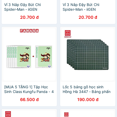
Vỉ 3 Nắp Đậy Bút Chì
Vỉ 3 Nắp Đậy Bút Chì
Spider-Man - iiGEN
Spider-Man - iiGEN
YZ310013
YZ310098
20.700 đ
20.700 đ
[MUA 5 TẶNG 1] Tập Học
Lốc 5 bảng gỗ học sinh
Sinh Class Kungfu Panda - 4
Hồng Hà 3447 - Bảng phấn
Ô Ly - 96 Trang 100gsm -
4 ô ly theo chương trình SGK
66.500 đ
190.000 đ
Hồng Hà 0332 - Màu Xanh
mới
Lá