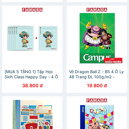
[MUA 5 TẶNG 1] Tập Học
Vở Dragon Ball Z - B5 4 Ô Ly
Sinh Class Happy Day - 4 Ô
48 Trang ĐL 100g/m2 -
Ly Vuông - 96 Trang 58gsm
Campus NB-BDBB48 (Mẫu
38.800 đ
19.800 đ
- Hồng Hà 0350 - Mẫu 3
Màu Giao Ngẫu Nhiên)