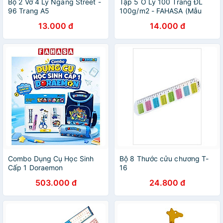
Bộ 2 Vở 4 Ly Ngang Street -
Tập 5 Ô Ly 100 Trang ĐL
96 Trang A5
100g/m2 - FAHASA (Mẫu
Màu Giao Ngẫu Nhiên)
13.000 đ
14.000 đ
Combo Dụng Cụ Học Sinh
Bộ 8 Thước cửu chương T-
Cấp 1 Doraemon
16
503.000 đ
24.800 đ