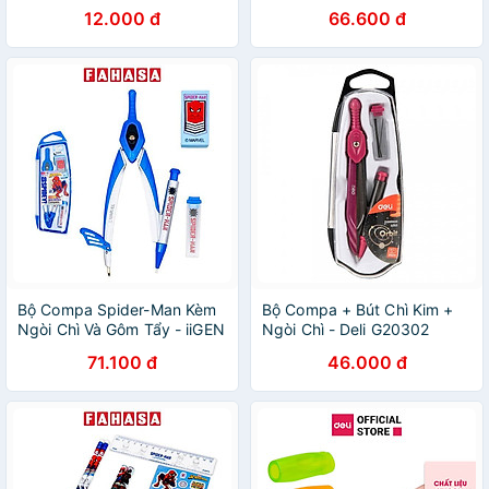
Nb-097 (Giao Mẫu Ngẫu
YZ310032
12.000 đ
66.600 đ
Nhiên)
Bộ Compa Spider-Man Kèm
Bộ Compa + Bút Chì Kim +
Ngòi Chì Và Gôm Tẩy - iiGEN
Ngòi Chì - Deli G20302
YZ310072
71.100 đ
46.000 đ