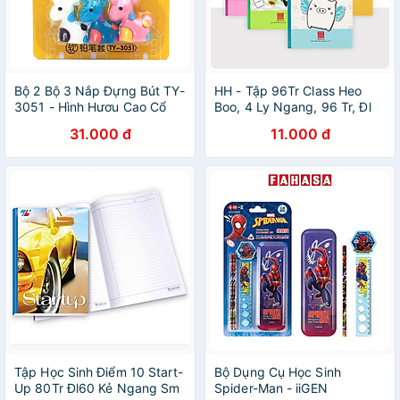
Bộ 2 Bộ 3 Nắp Đựng Bút TY-
HH - Tập 96Tr Class Heo
3051 - Hình Hươu Cao Cổ
Boo, 4 Ly Ngang, 96 Tr, Đl
80/90-92L (5Q/Lốc)( Giao
31.000 đ
11.000 đ
Mẫu Ngẫu Nhiên)
Tập Học Sinh Điểm 10 Start-
Bộ Dụng Cụ Học Sinh
Up 80Tr Đl60 Kẻ Ngang Sm
Spider-Man - iiGEN