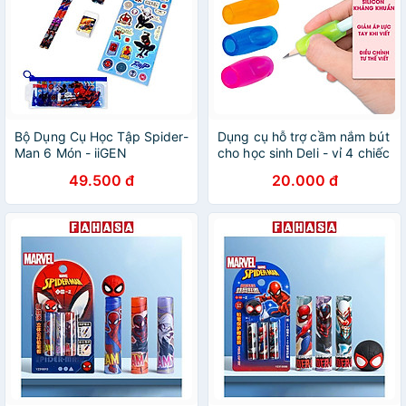
Bộ Dụng Cụ Học Tập Spider-
Dụng cụ hỗ trợ cầm nắm bút
Man 6 Món - iiGEN
cho học sinh Deli - vỉ 4 chiếc
EN310099
- 507
49.500 đ
20.000 đ