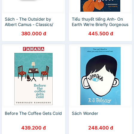
Sách - The Outsider by
Tiểu thuyết tiếng Anh- On
Albert Camus - Classics/
Earth We're Briefly Gorgeous
Fiction/ Philosophy in English
(Ocean Vuong)
380.000 đ
445.500 đ
Before The Coffee Gets Cold
Sách Wonder
439.200 đ
248.400 đ