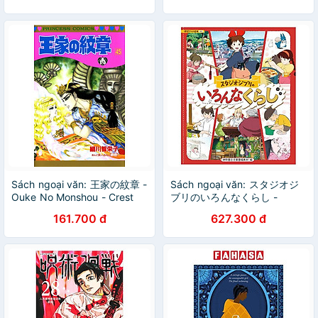
Sách ngoại văn: 王家の紋章 -
Sách ngoại văn: スタジオジ
Ouke No Monshou - Crest
ブリのいろんなくらし -
Of The Royal Family 45
Studio Ghibli No Ironna
161.700 đ
627.300 đ
Kurashi