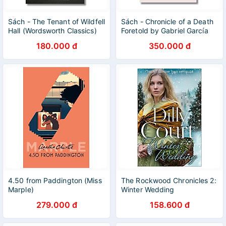
Sách - The Tenant of Wildfell
Sách - Chronicle of a Death
Hall (Wordsworth Classics)
Foretold by Gabriel García
by Anne Brontë | English
Márquez | Classics / Fiction
180.000 đ
350.000 đ
Romance Book
in English
4.50 from Paddington (Miss
The Rockwood Chronicles 2:
Marple)
Winter Wedding
279.000 đ
158.600 đ