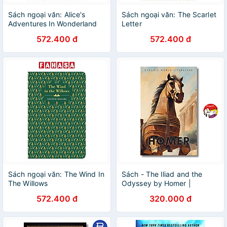
Sách ngoại văn: Alice's
Sách ngoại văn: The Scarlet
Adventures In Wonderland
Letter
572.400 đ
572.400 đ
Sách ngoại văn: The Wind In
Sách - The Iliad and the
The Willows
Odyssey by Homer |
Classics / Poetry /
572.400 đ
320.000 đ
Mythology / Ngoại văn Nhập
khẩu