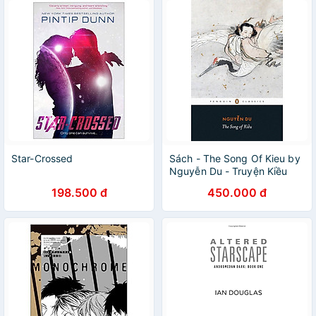
Star-Crossed
Sách - The Song Of Kieu by
Nguyễn Du - Truyện Kiều
bản tiếng Anh, Poetry
198.500 đ
450.000 đ
Vietnam, Thơ ca Việt Nam