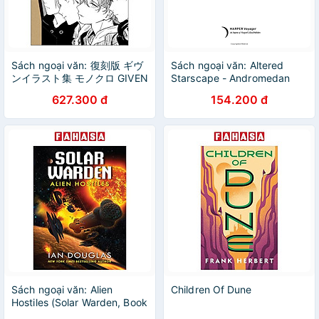
Sách ngoại văn: 復刻版 ギヴ
Sách ngoại văn: Altered
ンイラスト集 モノクロ GIVEN
Starscape - Andromedan
ILLUSTRATION MONOKURO
Dark (Book One)
627.300 đ
154.200 đ
SIDE
Sách ngoại văn: Alien
Children Of Dune
Hostiles (Solar Warden, Book
2)