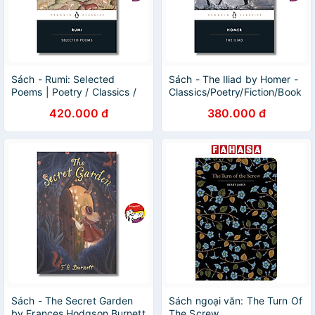
Sách - Rumi: Selected
Sách - The Iliad by Homer -
Poems | Poetry / Classics /
Classics/Poetry/Fiction/Book
Tuyển tập Thơ Kinh điển /
in English - Sách Ngoại Văn
420.000 đ
380.000 đ
Ngoại văn Nhập khẩu
Nhập Khẩu
Sách - The Secret Garden
Sách ngoại văn: The Turn Of
by Frances Hodgson Burnett
The Screw