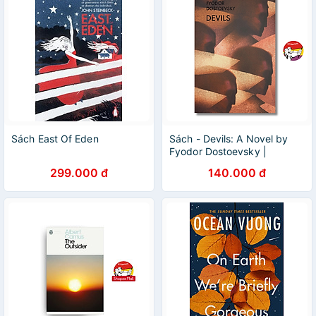
Sách East Of Eden
Sách - Devils: A Novel by
Fyodor Dostoevsky |
Classics Fiction / Russian
299.000 đ
140.000 đ
Literature