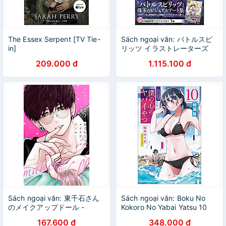
The Essex Serpent [TV Tie-
Sách ngoại văn: バトルスピ
in]
リッツ イラストレーターズ
BATTLE SPIRITS
209.000 đ
1.115.100 đ
ILLUSTRATORS 1 SHIKI
DOUJI
Sách ngoại văn: 東千石さん
Sách ngoại văn: Boku No
のメイクアップドール -
Kokoro No Yabai Yatsu 10
Higashi Sengoku-San No
(Special Version) (Japanese
167.600 đ
348.000 đ
Make-Up Doll 5
Edition)