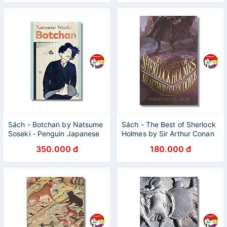
Sách - Botchan by Natsume
Sách - The Best of Sherlock
Soseki - Penguin Japanese
Holmes by Sir Arthur Conan
Classics
Doyle | Classic Novel /
350.000 đ
180.000 đ
Ngoại văn Nhập khẩu