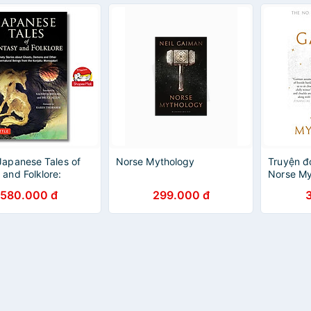
Japanese Tales of
Norse Mythology
Truyện đ
 and Folklore:
Norse My
Stories about
580.000 đ
299.000 đ
 Demons and Other
tural Beings from
jaku
ari/Ngoại văn
ãng