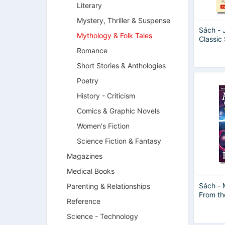
Literary
Mystery, Thriller & Suspense
Sách - 
Mythology & Folk Tales
Classic
Enchant
Romance
Classic
Short Stories & Anthologies
Poetry
History - Criticism
Comics & Graphic Novels
Women's Fiction
Science Fiction & Fantasy
Magazines
Medical Books
Sách -
Parenting & Relationships
From th
Reference
Rick Ri
Fantasy
Science - Technology
Ngoại 