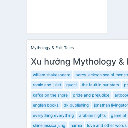
Mythology & Folk Tales
Xu hướng Mythology & F
william shakespeare
percy jackson sea of monst
romio and juliet
gucci
the fault in our stars
p
kafka on the shore
pride and prejudice
artboo
english books
dk publishing
jonathan livingsto
everything everything
arabian nights
game of 
shine jessica jung
narnia
love and other words