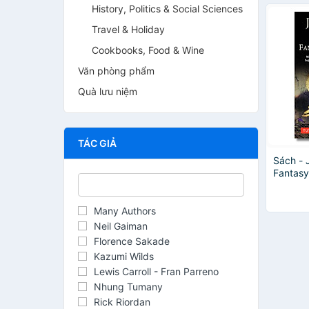
History, Politics & Social Sciences
Travel & Holiday
Cookbooks, Food & Wine
Văn phòng phẩm
Quà lưu niệm
TÁC GIẢ
Sách - 
Fantasy
Ninety 
Ghosts,
Superna
Many Authors
the Kon
Neil Gaiman
Monogat
Florence Sakade
chính h
Kazumi Wilds
Lewis Carroll - Fran Parreno
Nhung Tumany
Rick Riordan