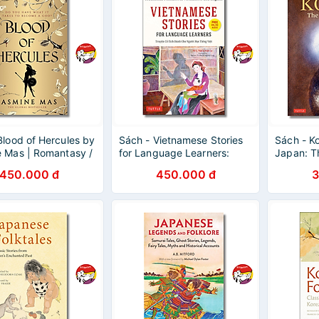
Blood of Hercules by
Sách - Vietnamese Stories
Sách - Koj
 Mas | Romantasy /
for Language Learners:
Japan: T
gy / Ngoại văn
Traditional Folktales in
Creation 
450.000 đ
450.000 đ
3
hẩu UK
Vietnamese & English
Ngoại vă