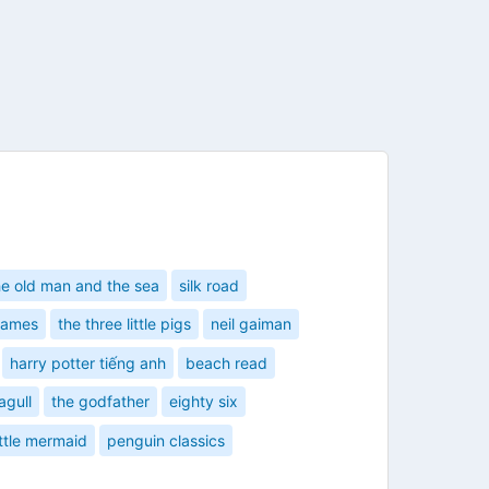
he old man and the sea
silk road
games
the three little pigs
neil gaiman
harry potter tiếng anh
beach read
agull
the godfather
eighty six
ittle mermaid
penguin classics