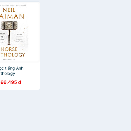
ọc tiếng Anh:
thology
396.495 đ