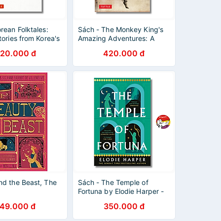
rean Folktales:
Sách - The Monkey King's
tories from Korea's
Amazing Adventures: A
d Past | Truyện
Journey to the West | Tây
20.000 đ
420.000 đ
 Hàn Quốc
Du Ký bản Tiếng Anh
nd the Beast, The
Sách - The Temple of
Fortuna by Elodie Harper -
Historical Fiction/Mythology
749.000 đ
350.000 đ
book in English