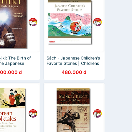
iki: The Birth of
Sách - Japanese Children's
he Japanese
Favorite Stories | Childrens
Myth Illustrated |
Short Stories / Ngoại văn
00.000 đ
480.000 đ
n Bìa cứng
Bìa cứng