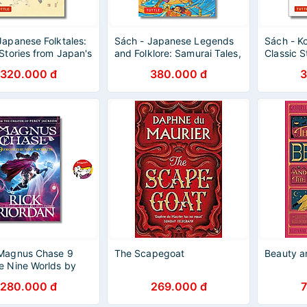
Japanese Folktales:
Sách - Japanese Legends
Sách - Ko
 Stories from Japan's
and Folklore: Samurai Tales,
Classic S
ed Past | Fantasy
Ghost Stories, Legends,... /
Enchante
320.000 đ
380.000 đ
3
s/ Ngoại văn
Ngoại văn
dân gian
 Magnus Chase 9
The Scapegoat
Beauty a
e Nine Worlds by
ordan -
280.000 đ
269.000 đ
/Mythology - Sách
Văn