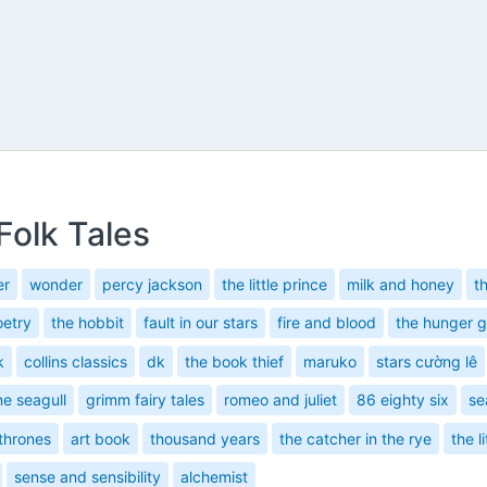
olk Tales
er
wonder
percy jackson
the little prince
milk and honey
t
oetry
the hobbit
fault in our stars
fire and blood
the hunger 
k
collins classics
dk
the book thief
maruko
stars cường lê
ne seagull
grimm fairy tales
romeo and juliet
86 eighty six
se
thrones
art book
thousand years
the catcher in the rye
the l
sense and sensibility
alchemist