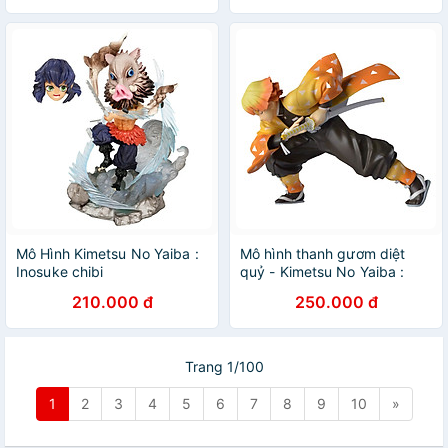
Mô Hình Kimetsu No Yaiba :
Mô hình thanh gươm diệt
Inosuke chibi
quỷ - Kimetsu No Yaiba :
Agatsuma Zenitsu
210.000 đ
250.000 đ
Trang 1/100
1
2
3
4
5
6
7
8
9
10
»