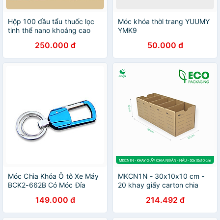
Hộp 100 đầu tẩu thuốc lọc
Móc khóa thời trang YUUMY
tinh thể nano khoáng cao
YMK9
cấp ( hộp giấy)
250.000 đ
50.000 đ
Móc Chìa Khóa Ô tô Xe Máy
MKCN1N - 30x10x10 cm -
BCK2-662B Có Móc Đỉa
20 khay giấy carton chia
Quần Nhỏ Gọn Tiện Lợi
ngăn - Khay đựng đồ linh
149.000 đ
214.492 đ
kiện, văn phòng phẩm