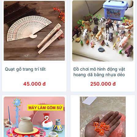
Quạt gỗ trang trí tết
Đồ chơi mô hình động vật
hoang dã bằng nhựa dẻo
đặc siêu bền 58 chi tiết - Bộ
45.000 đ
250.000 đ
đồ chơi cho bé phân biệt
các con vật, con thú phát
triển trí não