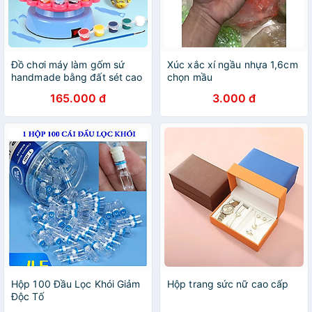
Đồ chơi máy làm gốm sứ
Xúc xắc xí ngầu nhựa 1,6cm
handmade bằng đất sét cao
chọn mầu
cấp kèm tạp dề và 12 màu
165.000 đ
3.000 đ
tô dễ thương cho bé, quà
tặng sinh nhật
Hộp 100 Đầu Lọc Khói Giảm
Hộp trang sức nữ cao cấp
Độc Tố