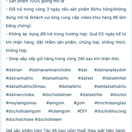
- Sản phẩm 100% giống mô tả
- Đổi trả trong vòng 3 ngày nếu sản phẩm lỗi/hư hỏng/không
đúng mô tả (khách vui lòng cung cấp video khui hàng để làm
bằng chứng)
- Không áp dụng đổi trả trong trường hợp: Quá 03 ngày kể từ
khi nhận hàng, đặt nhầm sản phẩm, chủng loại, không thích,
không hợp,
- Shop sắp xếp gửi hàng trong vòng 24h sau khi nhận đơn.
#datnan #datnanantoanchobe #dat #datnanplaydoh
#datnantukho #datsettukho #datset #datsetnhat
#datsettukho36mau #datsetkho #setdatsettukho
#datnanchobe #dochoidatnan #datsetnhe #dochoi
#maylamgomsu #lamgom #gom #trochoisangtao
#dochoitulamgom #tulamgom #DIY #dochoithucong
#dochoichobe #dochoitreem
Giá sản phẩm trên Tiki đã bao gồm thuế theo luật hiện hành.