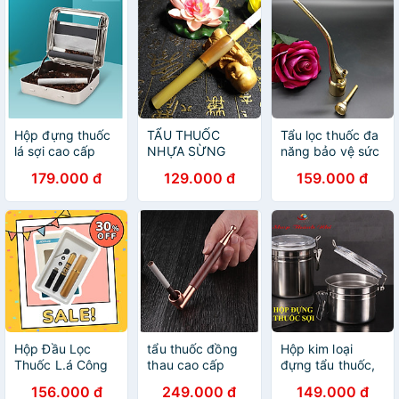
Hộp đựng thuốc
TẨU THUỐC
Tẩu lọc thuốc đa
lá sợi cao cấp
NHỰA SỪNG
năng bảo vệ sức
hợp kim nhôm
CAO CẤP KIÊM
khỏe - TL012
179.000 đ
129.000 đ
159.000 đ
LỌC THUỐC BẢO
VỆ SỨC KHỎE
Hộp Đầu Lọc
tẩu thuốc đồng
Hộp kim loại
Thuốc L.á Công
thau cao cấp
đựng tẩu thuốc,
Nghệ Kép Nhật
sang trọng gắn
thuốc sợi, Shop
156.000 đ
249.000 đ
149.000 đ
Bản, Đầu Lọc Đa
sợi và diếu đều
Thành Nhi