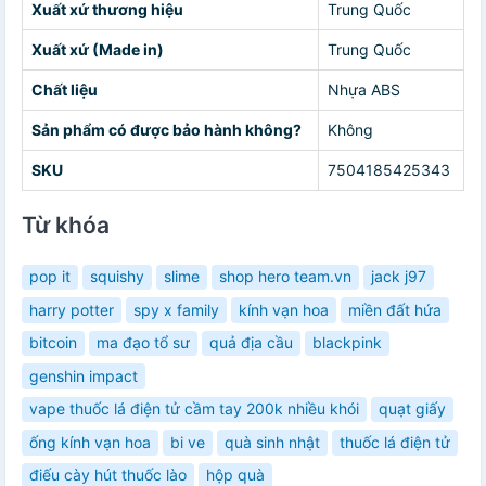
Xuất xứ thương hiệu
Trung Quốc
Xuất xứ (Made in)
Trung Quốc
Chất liệu
Nhựa ABS
Sản phẩm có được bảo hành không?
Không
SKU
7504185425343
Từ khóa
pop it
squishy
slime
shop hero team.vn
jack j97
harry potter
spy x family
kính vạn hoa
miền đất hứa
bitcoin
ma đạo tổ sư
quả địa cầu
blackpink
genshin impact
vape thuốc lá điện tử cầm tay 200k nhiều khói
quạt giấy
ống kính vạn hoa
bi ve
quà sinh nhật
thuốc lá điện tử
điếu cày hút thuốc lào
hộp quà