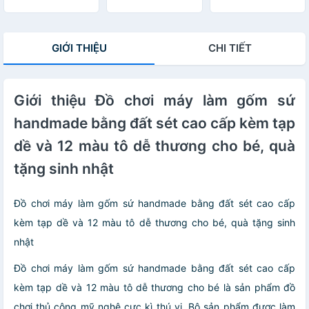
Năng Dùng
được
STN7474
Chung Cho Tất
Cả Size Lớn &
GIỚI THIỆU
CHI TIẾT
Vừa & Nhỏ. Sử
Dụng Nhiều Lần
Có Hộp Đựng
Giới thiệu Đồ chơi máy làm gốm sứ
handmade bằng đất sét cao cấp kèm tạp
dề và 12 màu tô dễ thương cho bé, quà
tặng sinh nhật
Đồ chơi máy làm gốm sứ handmade bằng đất sét cao cấp
kèm tạp dề và 12 màu tô dễ thương cho bé, quà tặng sinh
nhật
Đồ chơi máy làm gốm sứ handmade bằng đất sét cao cấp
kèm tạp dề và 12 màu tô dễ thương cho bé là sản phẩm đồ
chơi thủ công mỹ nghệ cực kì thú vị. Bộ sản phẩm được làm