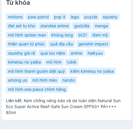
Từ khóa
minions
paw patrol
pop it
lego
puzzle
squishy
đat set tu kho
standee anime
godzilla
manga
mô hình spider man
khủng long
bt21
đam mỹ
thiên quan tứ phúc
quả địa cầu
genshin impact
squishy giá rẻ
quà lưu niệm
anime
haikyuu
kimetsu no yaiba
mô hình
rubik
mô hình thanh gươm diệt quỷ
kiếm kimetsu no yaiba
among us
mô hình mèo
naruto
mô hình one piece chính hãng
Liên kết:
Kem chống nắng bảo vệ da toàn diện Natural Sun
Eco Super Active Reef-Safe Sun Cream SPF50+ PA++++
80ml