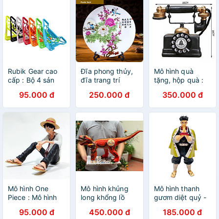
Rubik Gear cao
Đĩa phong thủy,
Mô hình quà
cấp : Bộ 4 sản
đĩa trang trí
tặng, hộp quà :
phẩm tặng kèm
phòng khách cao
Nhạc cổ điển
95.000 đ
250.000 đ
350.000 đ
4 chân đế kê
cấp
rubik
Mô hình One
Mô hình khủng
Mô hình thanh
Piece : Mô hình
long khổng lồ
gươm diệt quỷ -
Luffy ngồi
bằng cao su -
Kimetsu No Yaiba
95.000 đ
450.000 đ
185.000 đ
Mẫu 4
: Nham Trụ