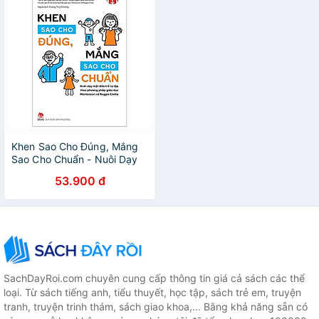
Khen Sao Cho Đúng, Mắng
Sao Cho Chuẩn - Nuôi Dạy
Một Đứa Trẻ Tự Lập Theo
53.900 đ
Phương Pháp Giáo Dục
Montessori Và Reggio Emilia
SachDayRoi.com chuyên cung cấp thông tin giá cả sách các thể
loại. Từ sách tiếng anh, tiểu thuyết, học tập, sách trẻ em, truyện
tranh, truyện trinh thám, sách giao khoa,... Bằng khả năng sẵn có