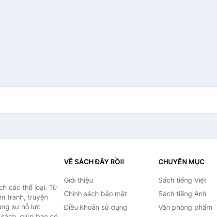
VỀ SÁCH ĐÂY RỒI!
CHUYÊN MỤC
Giới thiệu
Sách tiếng Việt
h các thể loại. Từ
Chính sách bảo mật
Sách tiếng Anh
ện tranh, truyện
ùng sự nỗ lực
Điều khoản sử dụng
Văn phòng phẩm
sách, giúp bạn có