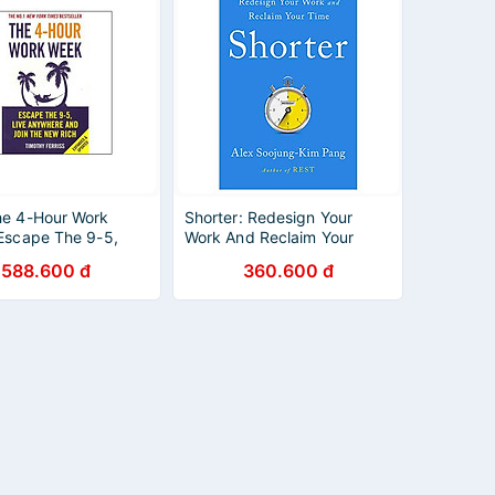
he 4-Hour Work
Shorter: Redesign Your
Escape The 9-5,
Work And Reclaim Your
ywhere And Join
Time
588.600 đ
360.600 đ
w Rich