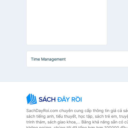
Time Management
SachDayRoi.com chuyên cung cấp thông tin giá cả sác
sách tiếng anh, tiểu thuyết, học tập, sách trẻ em, truy
trinh thám, sách giao khoa,... Bằng khả năng sẵn có c
không ngừng, chúng tôi đã tổng hợp hơn 100000 đầu 