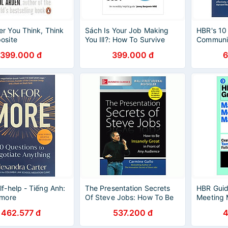
r You Think, Think
Sách Is Your Job Making
HBR's 10
osite
You Ill?: How To Survive
Communi
And Thrive When It
399.000 đ
399.000 đ
6
Happens To You
lf-help - Tiếng Anh:
The Presentation Secrets
HBR Guid
 more
Of Steve Jobs: How To Be
Meeting 
Insanely Great In Front Of
Series)
462.577 đ
537.200 đ
4
Any Audience