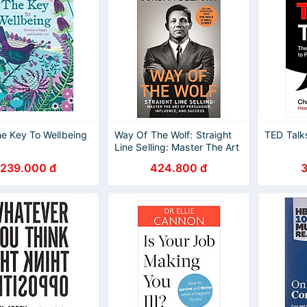
e Key To Wellbeing
Way Of The Wolf: Straight
TED Talk
Line Selling: Master The Art
Of Persuasion, Influence,
239.000 đ
424.800 đ
And Success