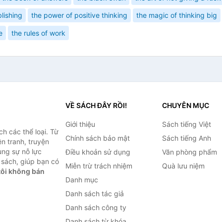
lishing
the power of positive thinking
the magic of thinking big
e
the rules of work
VỀ SÁCH ĐÂY RỒI!
CHUYÊN MỤC
Giới thiệu
Sách tiếng Việt
h các thể loại. Từ
Chính sách bảo mật
Sách tiếng Anh
ện tranh, truyện
ùng sự nỗ lực
Điều khoản sử dụng
Văn phòng phẩm
sách, giúp bạn có
Miễn trừ trách nhiệm
Quà lưu niệm
ôi không bán
Danh mục
Danh sách tác giả
Danh sách công ty
Danh sách từ khóa