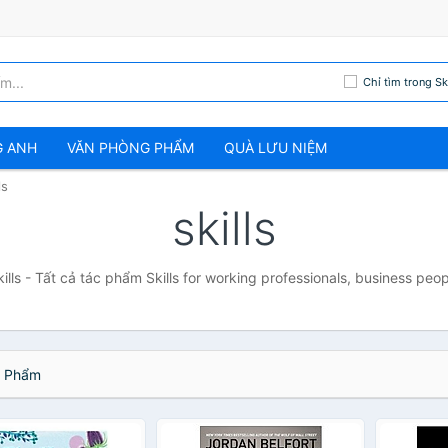
Chỉ tìm trong Ski
G ANH
VĂN PHÒNG PHẨM
QUÀ LƯU NIỆM
ls
skills
kills - Tất cả tác phẩm Skills for working professionals, business peop
 Phẩm