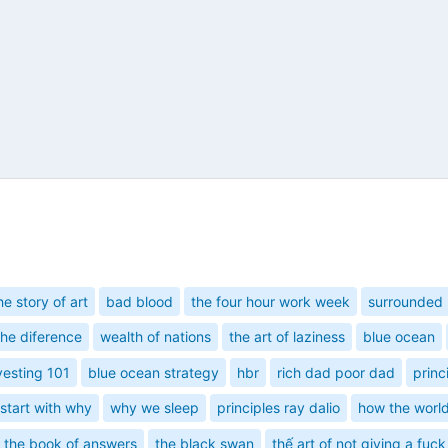
he story of art
bad blood
the four hour work week
surrounded 
the diference
wealth of nations
the art of laziness
blue ocean
vesting 101
blue ocean strategy
hbr
rich dad poor dad
princ
start with why
why we sleep
principles ray dalio
how the world
the book of answers
the black swan
thế art of not giving a fuck