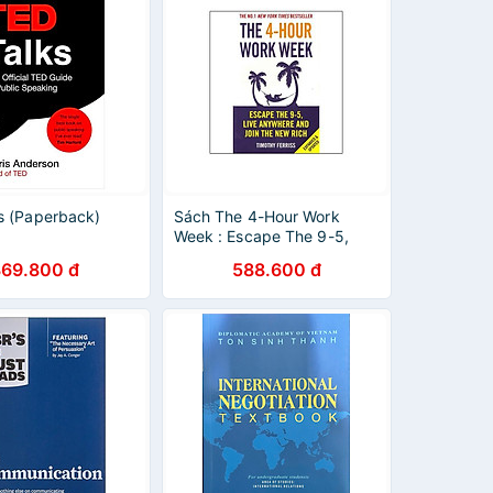
s (Paperback)
Sách The 4-Hour Work
Week : Escape The 9-5,
Live Anywhere And Join
369.800 đ
588.600 đ
The New Rich