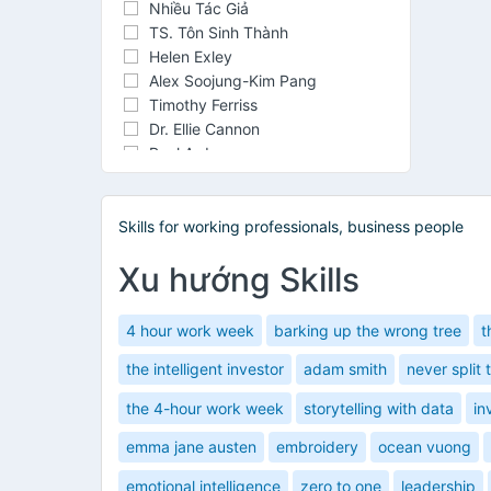
Nhiều Tác Giả
TS. Tôn Sinh Thành
Helen Exley
Alex Soojung-Kim Pang
Timothy Ferriss
Dr. Ellie Cannon
Paul Arden
Skills for working professionals, business people
Xu hướng Skills
4 hour work week
barking up the wrong tree
t
the intelligent investor
adam smith
never split 
the 4-hour work week
storytelling with data
in
emma jane austen
embroidery
ocean vuong
emotional intelligence
zero to one
leadership