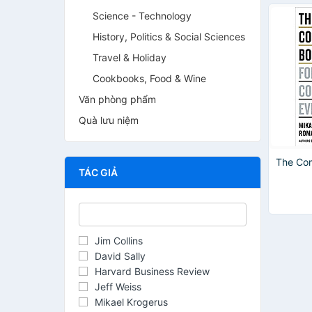
Science - Technology
History, Politics & Social Sciences
Travel & Holiday
Cookbooks, Food & Wine
Văn phòng phẩm
Quà lưu niệm
The Co
TÁC GIẢ
Jim Collins
David Sally
Harvard Business Review
Jeff Weiss
Mikael Krogerus