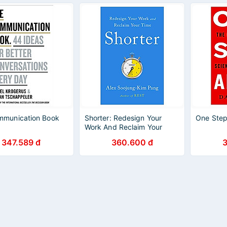
mmunication Book
Shorter: Redesign Your
One Ste
Work And Reclaim Your
Time
347.589 đ
360.600 đ