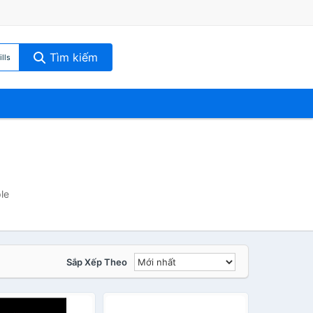
Tìm kiếm
lls
le
Sắp Xếp Theo