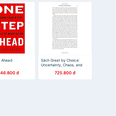
p Ahead
Sách Great by Choice:
Uncertainty, Chaos, and
Luck-Why Some Thrive
346.800 đ
725.800 đ
Despite Them All