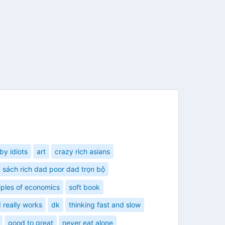
by idiots
art
crazy rich asians
sách rich dad poor dad trọn bộ
iples of economics
soft book
 really works
dk
thinking fast and slow
good to great
never eat alone