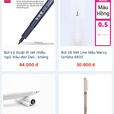
Bút kỹ thuật đi nét nhiều
Bút Vẽ Nét Line Màu Marvy
ngòi màu đen Deli - kháng
Uchida 4600
nước - vẽ caligraphy phác
84.000 đ
30.900 đ
thảo - bộ 6 chiếc - S573 .