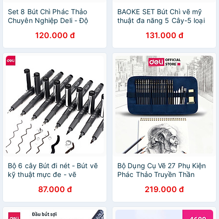
Set 8 Bút Chì Phác Thảo
BAOKE SET Bút Chì vẽ mỹ
Chuyên Nghiệp Deli - Độ
thuật đa năng 5 Cây-5 loại
Cứng HB - 14B - Vẽ Tranh
Đi Nét
120.000 đ
131.000 đ
Mỹ Thuật Họa Chân Dung
Hoạ Sĩ Vẽ Chì, Màu - EC26
Bộ 6 cây Bút đi nét - Bút vẽ
Bộ Dụng Cụ Vẽ 27 Phụ Kiện
kỹ thuật mực đe - vẽ
Phác Thảo Truyền Thần
caligraphy phác thảo mực
Chuyên Nghiệp Đầy Đủ Deli
87.000 đ
219.000 đ
đen kháng nước Deli S573
- Vẽ Mỹ Thuật, Chân Dung -
EC27