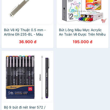
Bút Vẽ Kỹ Thuật 0.5 mm -
Bút Lông Màu Mực Acrylic
Artline EK-235-BL - Màu
An Toàn Vẽ Được Trên Nhiều
Xanh Dương
Vật Liệu - Mideer Acrylic
36.900 đ
195.000 đ
Marker Ultra-soft Nib
Bộ 9 bút đi nét liner 572 /