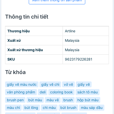
Thông tin chi tiết
Thương hiệu
Artline
Xuất xứ
Malaysia
Xuất xứ thương hiệu
Malaysia
SKU
9623179226281
Từ khóa
giấy vẽ màu nước
giấy vẽ chì
vở vẽ
giấy vẽ
văn phòng phẩm
deli
coloring book
sách tô màu
brush pen
bút màu
màu vẽ
brush
hộp bút màu
màu chì
bút lông
chì màu
bút brush
màu sáp dầu