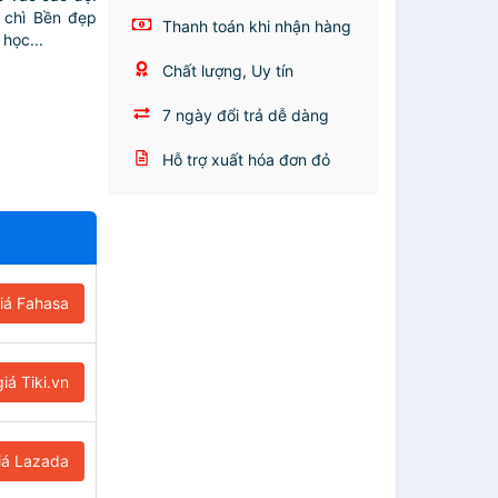
chì️ Bền đẹp
Thanh toán khi nhận hàng
 học...
Chất lượng, Uy tín
7 ngày đổi trả dễ dàng
Hỗ trợ xuất hóa đơn đỏ
iá Fahasa
iá Tiki.vn
iá Lazada