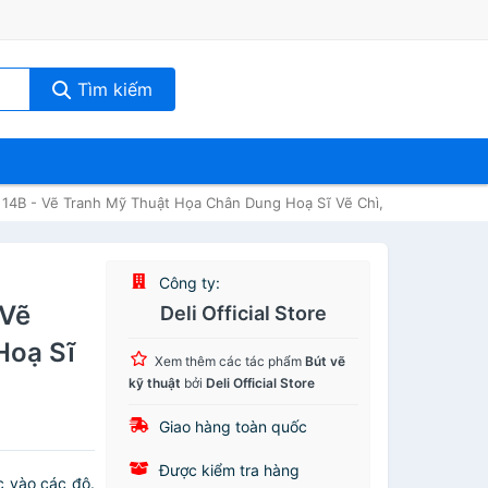
Tìm kiếm
- 14B - Vẽ Tranh Mỹ Thuật Họa Chân Dung Hoạ Sĩ Vẽ Chì, Màu - EC26
Công ty:
 Vẽ
Deli Official Store
Hoạ Sĩ
Xem thêm các tác phẩm
Bút vẽ
kỹ thuật
bởi
Deli Official Store
Giao hàng toàn quốc
Được kiểm tra hàng
vào các độ.️