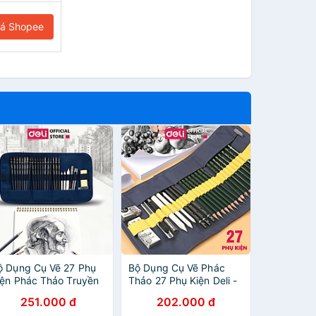
iá Shopee
ộ Dụng Cụ Vẽ 27 Phụ
Bộ Dụng Cụ Vẽ Phác
iện Phác Thảo Truyền
Thảo 27 Phụ Kiện Deli -
hần Chuyên Nghiệp
Vẽ Mỹ Thuật - 1 Bộ -
251.000 đ
202.000 đ
ầy Đủ Deli - Vẽ Mỹ
58125