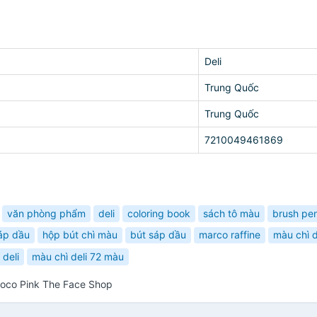
Deli
Trung Quốc
Trung Quốc
7210049461869
văn phòng phẩm
deli
coloring book
sách tô màu
brush pe
áp dầu
hộp bút chì màu
bút sáp dầu
marco raffine
màu chì d
deli
màu chì deli 72 màu
coco Pink The Face Shop