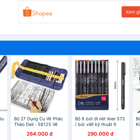
Xem g
ều
Bộ 27 Dụng Cụ Vẽ Phác
Bộ 9 bút đi nét liner 572
B
Thảo Deli - 58125 Vẽ
/ bút viết kỹ thuật 9
K
Mỹ Thuật
màu ngòi bọc kim loại
T
264.000 đ
290.000 đ
-
0.5mm Deli S572
Đ