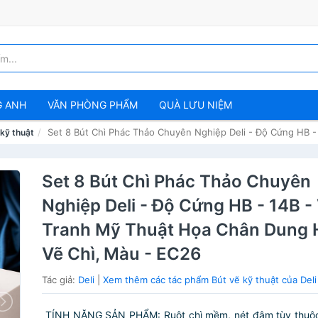
G ANH
VĂN PHÒNG PHẨM
QUÀ LƯU NIỆM
Set 8 Bút Chì Phác Thảo Chuyên Nghiệp Deli - Độ Cứng HB 
 kỹ thuật
Set 8 Bút Chì Phác Thảo Chuyên
Nghiệp Deli - Độ Cứng HB - 14B -
Tranh Mỹ Thuật Họa Chân Dung 
Vẽ Chì, Màu - EC26
Tác giả:
Deli
|
Xem thêm các tác phẩm Bút vẽ kỹ thuật của Deli
TÍNH NĂNG SẢN PHẨM:️ Ruột chì mềm, nét đậm tùy thuộc 