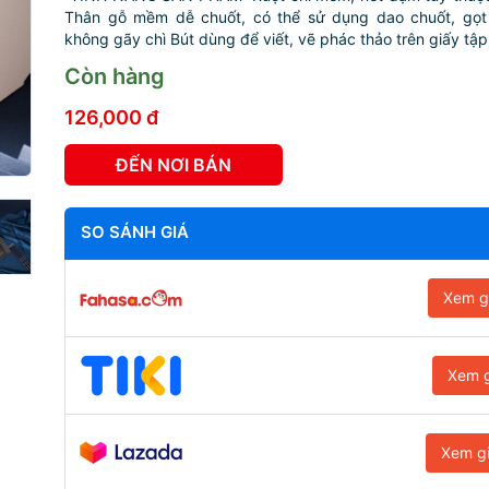
Thân gỗ mềm dễ chuốt, có thể sử dụng dao chuốt, gọt 
không gãy chì️ Bút dùng để viết, vẽ phác thảo trên giấy tập
Còn hàng
126,000 đ
ĐẾN NƠI BÁN
SO SÁNH GIÁ
Xem g
Xem g
Xem g