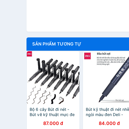
SẢN PHẨM TƯƠNG TỰ
Bộ 6 cây Bút đi nét -
Bút kỹ thuật đi nét nhi
Bút vẽ kỹ thuật mực đe
ngòi màu đen Deli -
- vẽ caligraphy phác
kháng nước - vẽ
87.000 đ
84.000 đ
thảo mực đen kháng
caligraphy phác thảo 