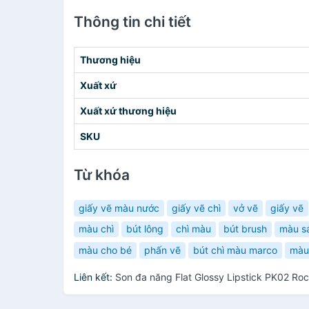
Thông tin chi tiết
Thương hiệu
Xuất xứ
Xuất xứ thương hiệu
SKU
Từ khóa
giấy vẽ màu nước
giấy vẽ chì
vở vẽ
giấy vẽ
màu chì
bút lông
chì màu
bút brush
màu s
màu cho bé
phấn vẽ
bút chì màu marco
màu 
Liên kết:
Son đa năng Flat Glossy Lipstick PK02 Ro