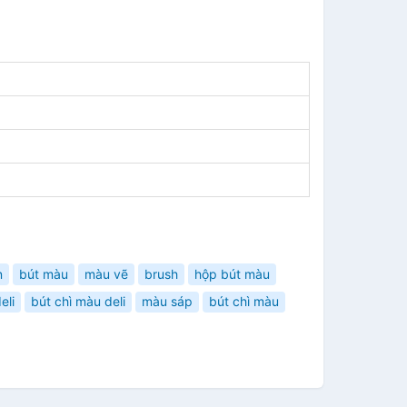
n
bút màu
màu vẽ
brush
hộp bút màu
eli
bút chì màu deli
màu sáp
bút chì màu