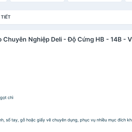
T
E
 TIẾT
hảo Chuyên Nghiệp Deli - Độ Cứng HB - 14B -
gọt chì
sinh, sổ tay, gỗ hoặc giấy vẽ chuyên dụng, phục vụ nhiều mục đích k