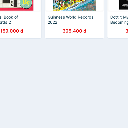
s' Book of
Guinness World Records
Dottir: M
ords 2
2022
Becomin
Crossfit
159.000 đ
305.400 đ