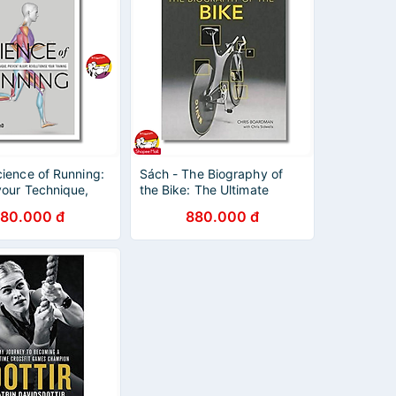
cience of Running:
Sách - The Biography of
your Technique,
the Bike: The Ultimate
njury,
History of Bike Design by
80.000 đ
880.000 đ
nize your Training
Chris Boardman