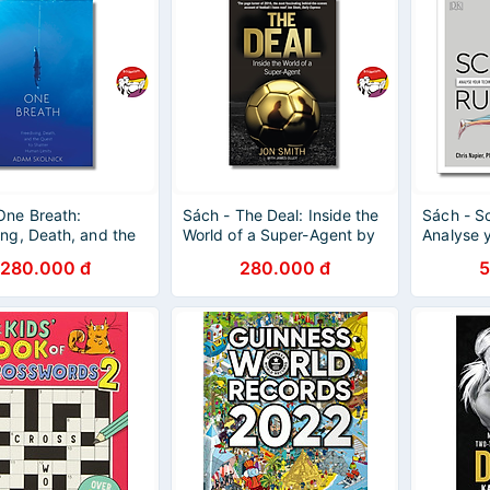
One Breath:
Sách - The Deal: Inside the
Sách - S
ing, Death, and the
World of a Super-Agent by
Analyse 
o Shatter Human
Jon Smith
Prevent I
280.000 đ
280.000 đ
5
by Adam Skolnick
Revolutio