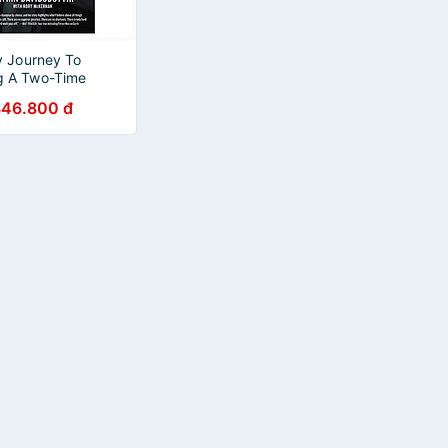
y Journey To
g A Two-Time
 Games Champion
346.800 đ