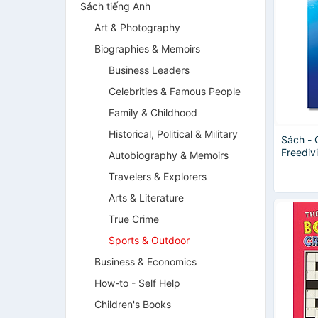
Sách tiếng Anh
Art & Photography
Biographies & Memoirs
Business Leaders
Celebrities & Famous People
Family & Childhood
Historical, Political & Military
Sách - 
Freediv
Autobiography & Memoirs
Quest t
Travelers & Explorers
Limits 
Arts & Literature
True Crime
Sports & Outdoor
Business & Economics
How-to - Self Help
Children's Books