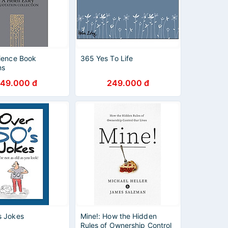
lience Book
365 Yes To Life
ns
49.000 đ
249.000 đ
s Jokes
Mine!: How the Hidden
Rules of Ownership Control