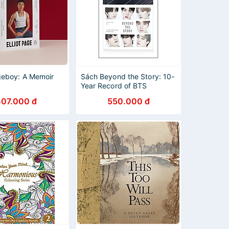
eboy: A Memoir
Sách Beyond the Story: 10-
Year Record of BTS
407.000 đ
550.000 đ