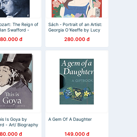
ozart: The Reign of
Sách - Portrait of an Artist:
Jan Swafford -
Georgia O'Keeffe by Lucy
u sử Tiếng Anh /
Brownridge - Nonfiction/ Art
780.000 đ
280.000 đ
 in English
/Biography in English
is Is Goya by
A Gem Of A Daughter
rd - Art/ Biography
h
180.000 đ
149.000 đ