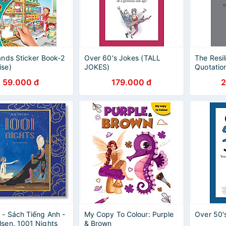
Hands Sticker Book-2
Over 60's Jokes (TALL
The Resi
ise)
JOKES)
Quotatio
59.000 đ
179.000 đ
2
 - Sách Tiếng Anh -
My Copy To Colour: Purple
Over 50'
lsen. 1001 Nights
& Brown