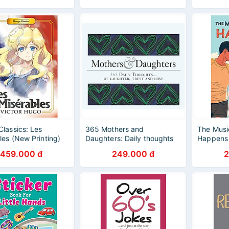
lassics: Les
365 Mothers and
The Musi
les (New Printing)
Daughters: Daily thoughts
Happens
of care and love (365 Great
459.000 đ
249.000 đ
2
Days)