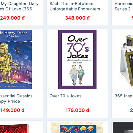
 My Daughter: Daily
Sách The In-Between:
Harmonio
es Of Love (365
Unforgettable Encounters
Series 2
ays)
During Life's Final Moments
249.000 đ
348.000 đ
ssential Classics:
Over 70's Jokes
365 Inspi
py Prince
149.000 đ
179.000 đ
2