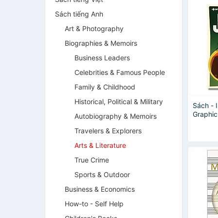
Sách tiếng Anh
Art & Photography
Biographies & Memoirs
Business Leaders
Celebrities & Famous People
Family & Childhood
Historical, Political & Military
Sách - 
Graphic
Autobiography & Memoirs
Joyce) 
Travelers & Explorers
văn Nh
Arts & Literature
True Crime
Sports & Outdoor
Business & Economics
How-to - Self Help