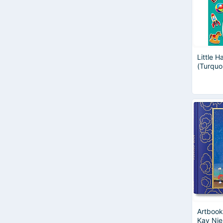
Jim Ross
Lana Del Rey
Margaret Mitchell
Mike Rother
Nhiều Tác Giả
Little 
Oscar Wilde
(Turquo
Paul McCartney
Pere Alexandre Dumas
Roger Mcnamee
Victor Hugo
William Shakespeare
Artbook
Kay Nie