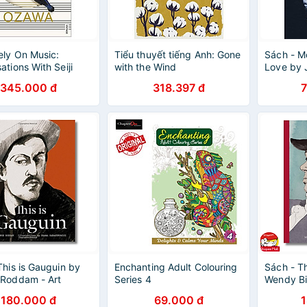
ely On Music:
Tiểu thuyết tiếng Anh: Gone
Sách - M
ations With Seiji
with the Wind
Love by 
Sách Tiể
345.000 đ
318.397 đ
Biography
This is Gauguin by
Enchanting Adult Colouring
Sách - Th
Roddam - Art
Series 4
Wendy Bi
phy in English
in Englis
180.000 đ
69.000 đ