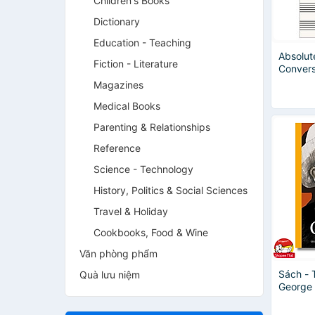
Children's Books
Dictionary
Education - Teaching
Absolut
Fiction - Literature
Convers
Ozawa
Magazines
Medical Books
Parenting & Relationships
Reference
Science - Technology
History, Politics & Social Sciences
Travel & Holiday
Cookbooks, Food & Wine
Văn phòng phẩm
Sách - 
Quà lưu niệm
George 
/Biogra