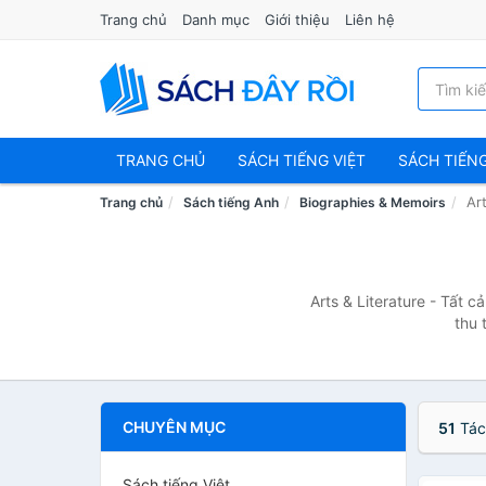
Trang chủ
Danh mục
Giới thiệu
Liên hệ
TRANG CHỦ
SÁCH TIẾNG VIỆT
SÁCH TIẾN
Ar
Trang chủ
Sách tiếng Anh
Biographies & Memoirs
Arts & Literature - Tất 
thu 
CHUYÊN MỤC
51
Tác
Sách tiếng Việt