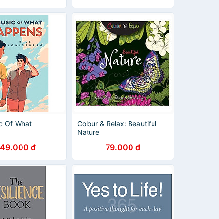
c Of What
Colour & Relax: Beautiful
Nature
49.000 đ
79.000 đ