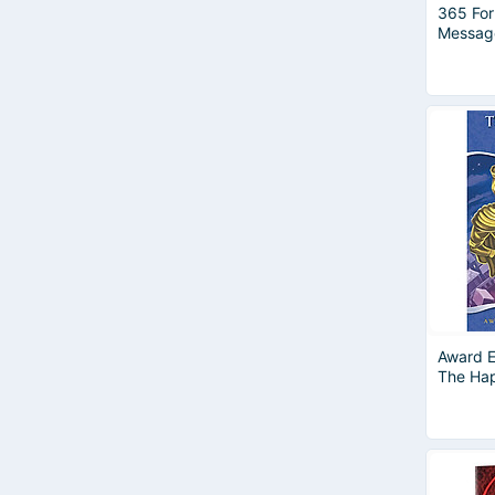
365 For
Messag
Great D
Award E
The Hap