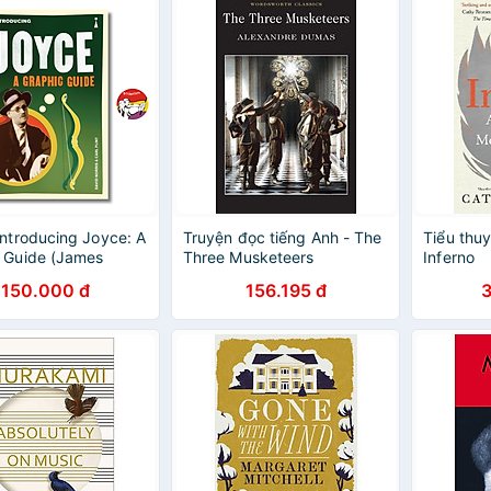
Introducing Joyce: A
Truyện đọc tiếng Anh - The
Tiểu thuy
 Guide (James
Three Musketeers
Inferno
| Biography / Ngoại
150.000 đ
156.195 đ
ập khẩu