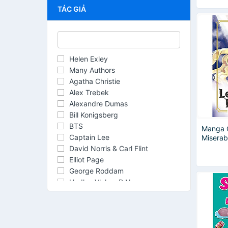
TÁC GIẢ
Helen Exley
Many Authors
Agatha Christie
Alex Trebek
Alexandre Dumas
Bill Konigsberg
BTS
Manga C
Captain Lee
Miserab
David Norris & Carl Flint
Elliot Page
George Roddam
Hadley Vlahos R.N.
Haruki Murakami
Jane Austen
Jenna Fischer
Jerry Seinfeld