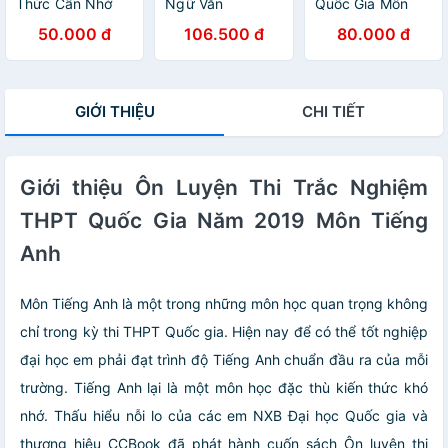
Thức Cần Nhớ
Ngữ Văn
Quốc Gia Môn
Môn Vật Lí
Tiếng Anh
50.000 đ
106.500 đ
80.000 đ
(Phương Pháp
Trắc Nghiệm)
GIỚI THIỆU
CHI TIẾT
Giới thiệu Ôn Luyện Thi Trắc Nghiệm
THPT Quốc Gia Năm 2019 Môn Tiếng
Anh
Môn Tiếng Anh là một trong những môn học quan trọng không
chỉ trong kỳ thi THPT Quốc gia. Hiện nay để có thể tốt nghiệp
đại học em phải đạt trình độ Tiếng Anh chuẩn đầu ra của mỗi
trường. Tiếng Anh lại là một môn học đặc thù kiến thức khó
nhớ. Thấu hiểu nỗi lo của các em NXB Đại học Quốc gia và
thương hiệu CCBook đã phát hành cuốn sách Ôn luyện thi