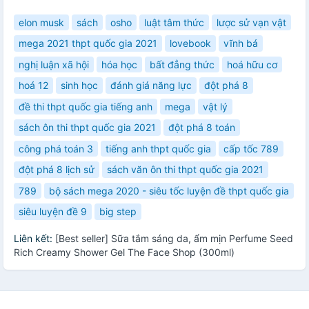
elon musk
sách
osho
luật tâm thức
lược sử vạn vật
mega 2021 thpt quốc gia 2021
lovebook
vĩnh bá
nghị luận xã hội
hóa học
bất đẳng thức
hoá hữu cơ
hoá 12
sinh học
đánh giá năng lực
đột phá 8
đề thi thpt quốc gia tiếng anh
mega
vật lý
sách ôn thi thpt quốc gia 2021
đột phá 8 toán
công phá toán 3
tiếng anh thpt quốc gia
cấp tốc 789
đột phá 8 lịch sử
sách văn ôn thi thpt quốc gia 2021
789
bộ sách mega 2020 - siêu tốc luyện đề thpt quốc gia
siêu luyện đề 9
big step
Liên kết:
[Best seller] Sữa tắm sáng da, ẩm mịn Perfume Seed
Rich Creamy Shower Gel The Face Shop (300ml)