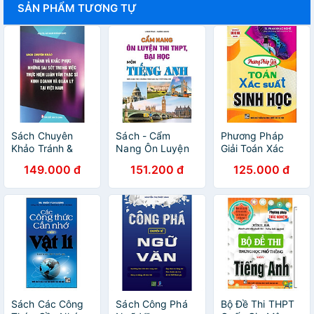
SẢN PHẨM TƯƠNG TỰ
Sách Chuyên
Sách - Cẩm
Phương Pháp
Khảo Tránh &
Nang Ôn Luyện
Giải Toán Xác
Khắc Phục
Thi THPT, Đại
Suất Sinh Học
149.000 đ
151.200 đ
125.000 đ
Những Sai Sót
Học Môn Tiếng
(Dùng Chung
Trong Công Việc
Anh - Biên soạn
Cho Các Bộ SGK
Thực Hiện Luận
theo chương
Hiện Hành)
Văn Thạc Sĩ Kinh
trình GDPT mới -
Doanh Và Quản
ndbooks
Lý Tại VN
Sách Các Công
Sách Công Phá
Bộ Đề Thi THPT