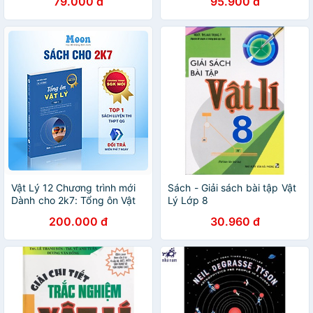
79.000 đ
95.900 đ
Vật Lý 12 Chương trình mới
Sách - Giải sách bài tập Vật
Dành cho 2k7: Tổng ôn Vật
Lý Lớp 8
Lý ôn thi thpt quốc gia, đgnl
200.000 đ
30.960 đ
Moonbook