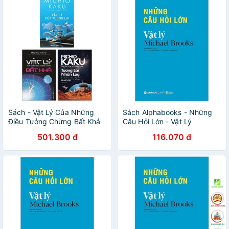
Sách - Vật Lý Của Những
Sách Alphabooks - Những
Điều Tưởng Chừng Bất Khả
Câu Hỏi Lớn - Vật Lý
+ Vật Lý Của Tương Lai +
501.300 đ
116.070 đ
Tương Lai Nhân Loại