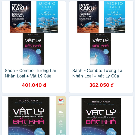
Sách - Combo: Tương Lai
Sách - Combo: Tương Lai
Nhân Loại + Vật Lý Của
Nhân Loại + Vật Lý Của
Tương Lai + Vật Lý Của
Tương Lai + Vật Lý Của
401.040 đ
362.050 đ
Những Điều Tưởng Chừng
Những Điều Tưởng Chừng
Bất Khả (3 cuốn)
Bất Khả (3 cuốn)