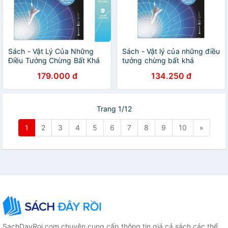
Sách - Vật Lý Của Những
Sách - Vật lý của những điều
Điều Tưởng Chừng Bất Khả
tưởng chừng bất khả
179.000 đ
134.250 đ
Trang 1/12
1
2
3
4
5
6
7
8
9
10
»
SachDayRoi.com chuyên cung cấp thông tin giá cả sách các thể