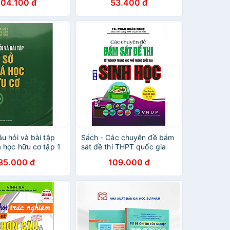
104.100 đ
53.400 đ
u hỏi và bài tập
Sách - Các chuyên đề bám
a học hữu cơ tập 1
sát đề thi THPT quốc gia
môn Sinh học
85.000 đ
109.000 đ