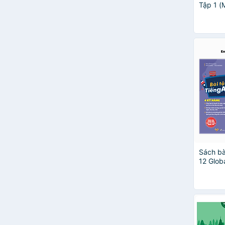
Tập 1 (
Sách bà
12 Glob
năng (C
ThS Lê 