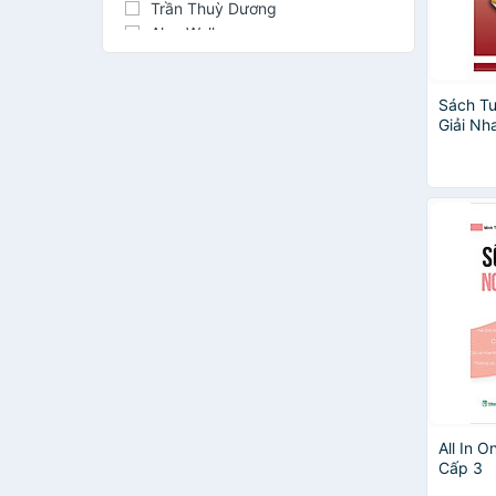
Trần Thuỳ Dương
Alan Walker
Cao Cự Giác
Chu Văn Biên
Sách T
Daniel Gordis
Giải Nh
Đoàn Công Tương
Trên VT
Harriet Brundle
Xoay Ch
Lại Tiến Minh
Lighthouse Writers
NGƯT.ThS. Lê Hoành Phò
Nguyễn Thành Huân
PGS.TS. Hà Nam Khánh Giao
Phạm Hà
Quan Hán Thành
Siwonschool English Lab
Stella Cottrell
Ths. Trương Ngọc Thơi
Trần Phương
Trần Văn Lượng
All In 
Cấp 3
Antony Beevor
Ashlee Vance