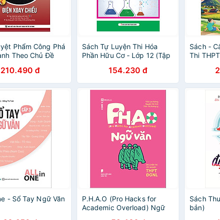
uyệt Phẩm Công Phá
Sách Tự Luyện Thi Hóa
Sách - 
anh Theo Chủ Đề
Phần Hữu Cơ - Lớp 12 (Tập
Thi THPT
V2 Vật Lý 2 - Điện
1)
Ngữ Văn 
210.490 đ
154.230 đ
2
iều
chương t
ndbooks
One - Sổ Tay Ngữ Văn
P.H.A.O (Pro Hacks for
Sách Thu
Academic Overload) Ngữ
bản)
văn Ôn luyện thi tốt nghiệp