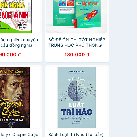
trắc nghiệm chuyên
BỘ ĐỀ ÔN THI TỐT NGHIỆP
 câu đồng nghĩa
TRUNG HỌC PHỔ THÔNG
MÔN NGỮ VĂN - Trần Thu
96.000 đ
130.000 đ
Trang- Nhà xuất bản Đại
học Sư phạm
deryk Chopin Cuộc
Sách Luật Trí Não (Tái bản)