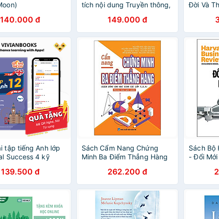
Moon)
tích nội dung Truyền thông,
Đời Và Th
Lý luận và thực tiễn
140.000 đ
149.000 đ
i tập tiếng Anh lớp
Sách Cẩm Nang Chứng
Sách Bộ 
al Success 4 kỹ
Minh Ba Điểm Thẳng Hàng
- Đổi Mới
ó đáp án) – Tập 2
Doanh
139.500 đ
262.200 đ
2
Vy Vivian