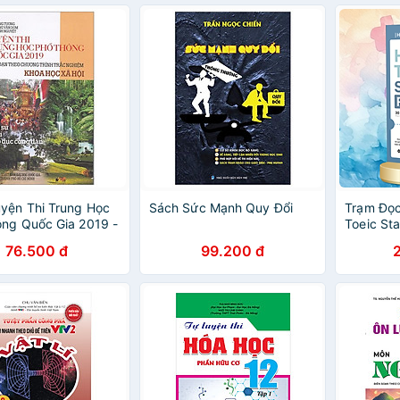
yện Thi Trung Học
Sách Sức Mạnh Quy Đổi
Trạm Đọc 
ng Quốc Gia 2019 -
Toeic Sta
c Xã Hội
bản)
76.500 đ
99.200 đ