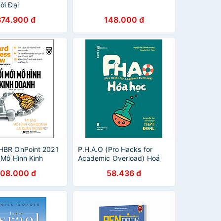
ời Đại
374.900 đ
148.000 đ
HBR OnPoint 2021
P.H.A.O (Pro Hacks for
 Mô Hình Kinh
Academic Overload) Hoá
học Ôn luyện thi tốt nghiệp
08.000 đ
58.436 đ
THPT ĐGNL - WinEdu