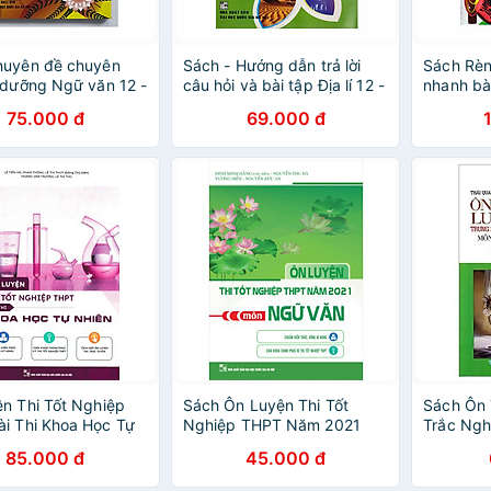
huyên đề chuyên
Sách - Hướng dẫn trả lời
Sách Rèn
 dưỡng Ngữ văn 12 -
câu hỏi và bài tập Địa lí 12 -
nhanh bài
THPT
Luyện thi THPT
75.000 đ
69.000 đ
n Thi Tốt Nghiệp
Sách Ôn Luyện Thi Tốt
Sách Ôn 
i Thi Khoa Học Tự
Nghiệp THPT Năm 2021
Trắc Ng
2023 _EDU
Môn Ngữ Văn
- Môn Vă
85.000 đ
45.000 đ