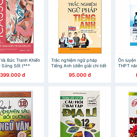
 Và Bức Tranh Khiến
Trắc nghiệm ngữ pháp
Ôn luyện 
i Sửng Sốt (***
Tiếng Anh (diễn giải chi tiết
THPT năm
n Quyền ***)
lý thuyết và bài tập) - HA
Khoa học
399.000 đ
95.000 đ