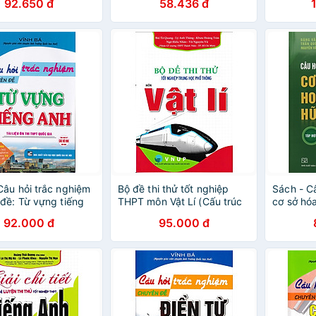
92.650 đ
58.436 đ
THPT ĐGNL - WinEdu
Câu hỏi trắc nghiệm
Bộ đề thi thử tốt nghiệp
Sách - Câ
đề: Từ vựng tiếng
THPT môn Vật Lí (Cấu trúc
cơ sở hó
mới 2025 - 2026)
92.000 đ
95.000 đ