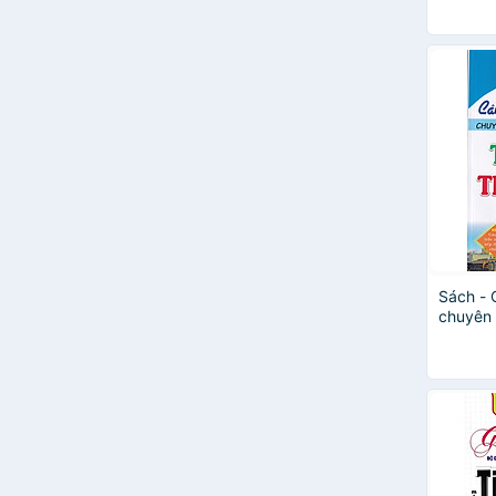
Ban Tổ Chức Kỳ Thi
Báo Tuổi Trẻ
Be Blessed
Brian Tracy
Bùi Quý Mười
Carol J. Loomis
Dan Ariely
Đặng Quang Quỳnh
Đào Thị Hoàng Ly
Đinh Minh Hằng
Đoàn Văn Lượng
Đồng Thị Tươi
Sách - 
chuyên 
Dr. Rusly Abdullah PHD
Anh
Eran Katz
Gehenna
Han Chang Wook
Hippolyte Le Breton
Hồ Sĩ Thạnh
Hoàng Trọng Phán