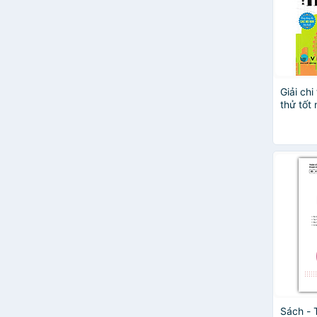
Giải chi
thử tốt
Tiếng A
đề thi 
Sách - 