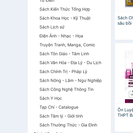
Từ Điển
Sách Kiến Thức Tổng Hợp
Sách C
Sách Khoa Học - Kỹ Thuật
sâu bồi
Sách Lịch sử
Ôn thi 
Điện Ảnh - Nhạc - Họa
Truyện Tranh, Manga, Comic
Sách Tôn Giáo - Tâm Linh
Sách Văn Hóa - Địa Lý - Du Lịch
Sách Chính Trị - Pháp Lý
Sách Nông - Lâm - Ngư Nghiệp
Sách Công Nghệ Thông Tin
Sách Y Học
Tạp Chí - Catalogue
Ôn Luyệ
THPT Bà
Sách Tâm lý - Giới tính
Nhiên 
Sách Thường Thức - Gia Đình