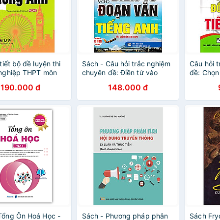
 tiết bộ đề luyện thi
Sách - Câu hỏi trắc nghiệm
Câu hỏi 
 nghiệp THPT môn
chuyên đề: Điền từ vào
đề: Chọn
nh – theo cấu trúc
đoạn văn Tiếng Anh
190.000 đ
148.000 đ
mới 2025
Tổng Ôn Hoá Học -
Sách - Phương pháp phân
Sách Fry