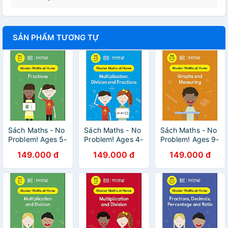
SẢN PHẨM TƯƠNG TỰ
Sách Maths - No
Sách Maths - No
Sách Maths - No
Problem! Ages 5-
Problem! Ages 4-
Problem! Ages 9-
7: Fractions
6: Multiplication,
10: Graphs And
149.000 đ
149.000 đ
149.000 đ
Division And
Measuring
Fractions