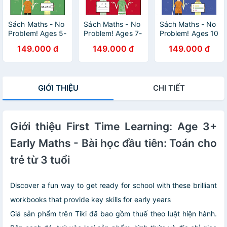
Sách Maths - No
Sách Maths - No
Sách Maths - No
Problem! Ages 5-
Problem! Ages 7-
Problem! Ages 10
7: Multiplication
8: Multiplication
-11: Fractions,
149.000 đ
149.000 đ
149.000 đ
And Division
And Division
Decimals,
Percentage And
Ratio
GIỚI THIỆU
CHI TIẾT
Giới thiệu First Time Learning: Age 3+
Early Maths - Bài học đầu tiên: Toán cho
trẻ từ 3 tuổi
Discover a fun way to get ready for school with these brilliant
workbooks that provide key skills for early years
Giá sản phẩm trên Tiki đã bao gồm thuế theo luật hiện hành.