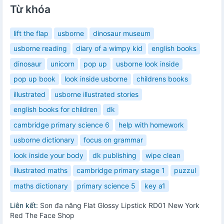
Từ khóa
lift the flap
usborne
dinosaur museum
usborne reading
diary of a wimpy kid
english books
dinosaur
unicorn
pop up
usborne look inside
pop up book
look inside usborne
childrens books
illustrated
usborne illustrated stories
english books for children
dk
cambridge primary science 6
help with homework
usborne dictionary
focus on grammar
look inside your body
dk publishing
wipe clean
illustrated maths
cambridge primary stage 1
puzzul
maths dictionary
primary science 5
key a1
Liên kết:
Son đa năng Flat Glossy Lipstick RD01 New York
Red The Face Shop