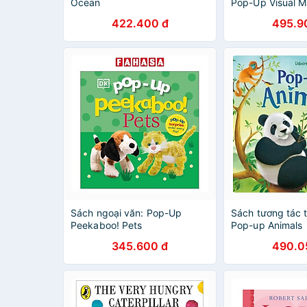
Ocean
Pop-Up Visual M
422.400 đ
495.9
Sách ngoại văn: Pop-Up
Sách tương tác t
Peekaboo! Pets
Pop-up Animals
345.600 đ
490.0