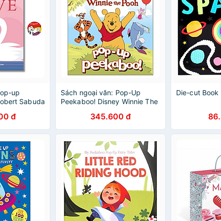
Pop-up
Sách ngoại văn: Pop-Up
Die-cut Book 
Robert Sabuda
Peekaboo! Disney Winnie The
Pooh
00 đ
345.600 đ
86