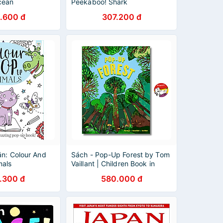
cean
Peekaboo! Shark
.600 đ
307.200 đ
ăn: Colour And
Sách - Pop-Up Forest by Tom
mals
Vaillant | Children Book in
English / Ngoại văn Thiếu nhi
.300 đ
580.000 đ
Nhập khẩu