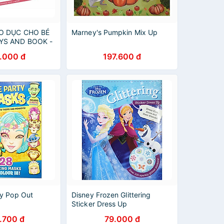
ÁO DỤC CHO BÉ
Marney's Pumpkin Mix Up
S AND BOOK -
TIST
.000 đ
197.600 đ
y Pop Out
Disney Frozen Glittering
Sticker Dress Up
.700 đ
79.000 đ