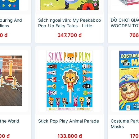
ouring And
Sách ngoại văn: My Peekaboo
ĐỒ CHƠI GI
liens
Pop-Up Fairy Tales - Little
WOODEN TOY
Red Riding Hood
MAKE-UP AR
0 đ
347.700 đ
766
the World
Stick Pop Play Animal Parade
Costume Part
Masks
00 đ
133.800 đ
170