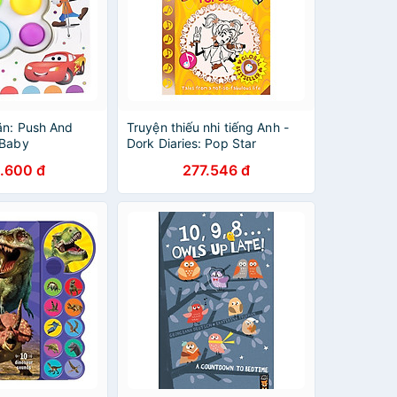
ăn: Push And
Truyện thiếu nhi tiếng Anh -
 Baby
Dork Diaries: Pop Star
.600 đ
277.546 đ