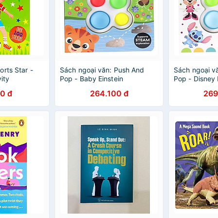
rts Star -
Sách ngoại văn: Push And
Sách ngoại v
ity
Pop - Baby Einstein
Pop - Disney
0 đ
264.100 đ
269