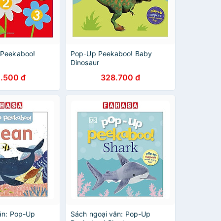
 Peekaboo!
Pop-Up Peekaboo! Baby
Dinosaur
.500 đ
328.700 đ
ăn: Pop-Up
Sách ngoại văn: Pop-Up