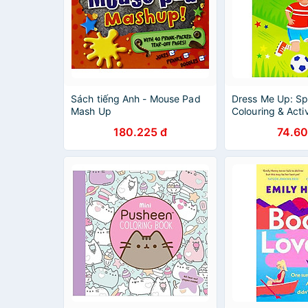
Sách tiếng Anh - Mouse Pad
Dress Me Up: Spo
Mash Up
Colouring & Activ
180.225 đ
74.60