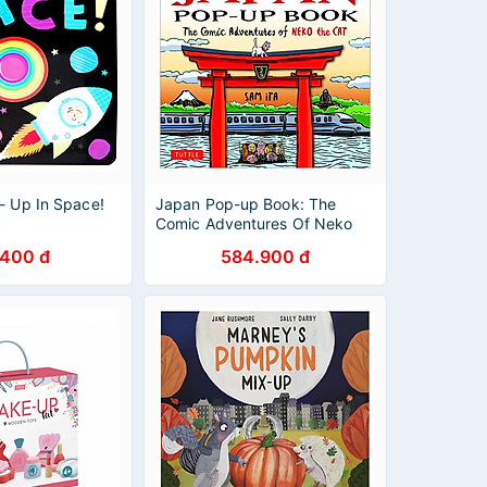
- Up In Space!
Japan Pop-up Book: The
Comic Adventures Of Neko
The Cat (Visit Japan's Most
.400 đ
584.900 đ
Famous Sights From Kyoto To
Kamakura)