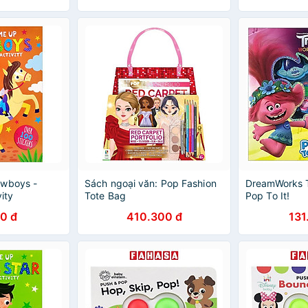
owboys -
Sách ngoại văn: Pop Fashion
DreamWorks T
ity
Tote Bag
Pop To It!
0 đ
410.300 đ
131