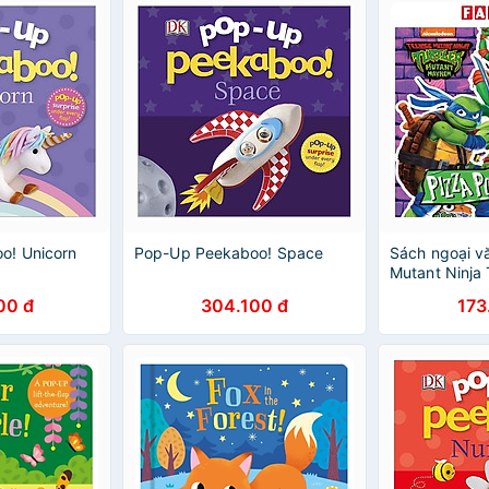
o! Unicorn
Pop-Up Peekaboo! Space
Sách ngoại v
Mutant Ninja 
Power - Pop 
00 đ
304.100 đ
173