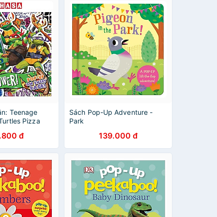
ăn: Teenage
Sách Pop-Up Adventure -
Turtles Pizza
Park
Up Book
.800 đ
139.000 đ