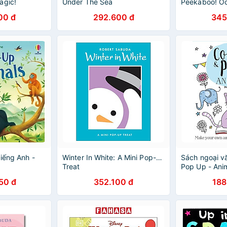
agic!
Under The Sea
Peekaboo! O
00 đ
292.600 đ
345
iếng Anh -
Winter In White: A Mini Pop-up
Sách ngoại v
Treat
Pop Up - Ani
50 đ
352.100 đ
188