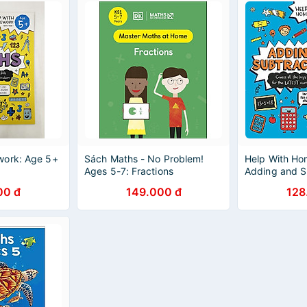
work: Age 5+
Sách Maths - No Problem!
Help With Ho
Ages 5-7: Fractions
Adding and S
00 đ
149.000 đ
128