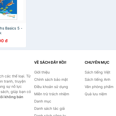
hs Basics 5 -
k
00 đ
VỀ SÁCH ĐÂY RỒI!
CHUYÊN MỤC
Giới thiệu
Sách tiếng Việt
h các thể loại. Từ
Chính sách bảo mật
Sách tiếng Anh
ện tranh, truyện
ùng sự nỗ lực
Điều khoản sử dụng
Văn phòng phẩm
sách, giúp bạn có
Miễn trừ trách nhiệm
Quà lưu niệm
ôi không bán
Danh mục
Danh sách tác giả
Danh sách công ty