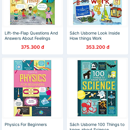
Lift-the-Flap Questions And
Sách Usborne Look Inside
Answers About Feelings
How things Work
375.300 đ
353.200 đ
Physics For Beginners
Sách Usborne 100 Things to
know about Science