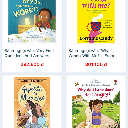
Sách ngoại văn: Very First
Sách ngoại văn: ‘What’s
Questions And Answers -
Wrong With Me?’ - From
Why Do I (Sometimes)
Unravelling To Reinvention -
292.600 đ
301.100 đ
Worry?
A Midlife Memoir