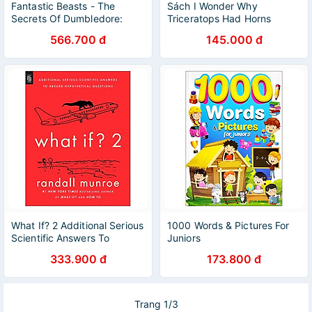
Fantastic Beasts - The
Sách I Wonder Why
Secrets Of Dumbledore:
Triceratops Had Horns
Movie Magic
566.700 đ
145.000 đ
What If? 2 Additional Serious
1000 Words & Pictures For
Scientific Answers To
Juniors
Absurd Hypothetical
333.900 đ
173.800 đ
Questions
Trang 1/3