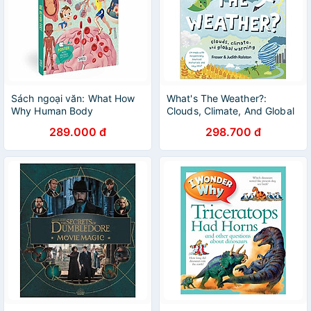
Sách ngoại văn: What How
What's The Weather?:
Why Human Body
Clouds, Climate, And Global
Warming
289.000 đ
298.700 đ