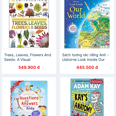
Trees, Leaves, Flowers And
Sách tương tác tiếng Anh -
Seeds: A Visual
Usborne Look Inside Our
Encyclopedia Of The Plant
World
549.900 đ
445.500 đ
Kingdom