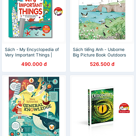
Sách - My Encyclopedia of
Sách tiếng Anh - Usborne
Very Important Things |
Big Picture Book Outdoors
Childrens Book / Ngoại văn
490.000 đ
526.500 đ
Thiếu nhi Bìa cứng