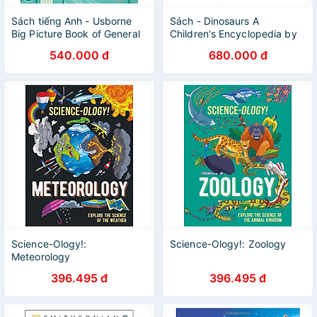
Sách tiếng Anh - Usborne
Sách - Dinosaurs A
Big Picture Book of General
Children's Encyclopedia by
Knowledge
DK - Sách tiếng anh
540.000 đ
680.000 đ
Science-Ology!:
Science-Ology!: Zoology
Meteorology
396.495 đ
396.495 đ