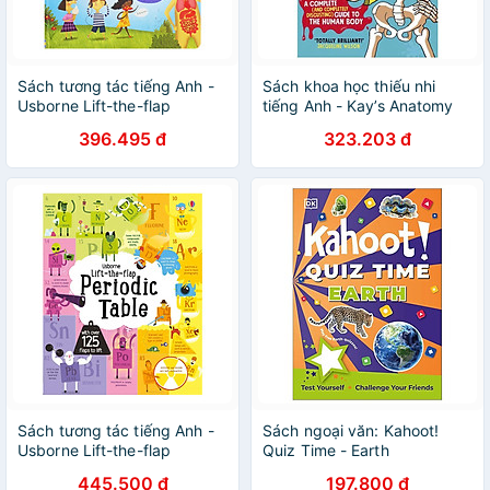
Sách tương tác tiếng Anh -
Sách khoa học thiếu nhi
Usborne Lift-the-flap
tiếng Anh - Kay’s Anatomy
Questions and Answers
396.495 đ
323.203 đ
about Your Body
Sách tương tác tiếng Anh -
Sách ngoại văn: Kahoot!
Usborne Lift-the-flap
Quiz Time - Earth
Periodic Table
445.500 đ
197.800 đ