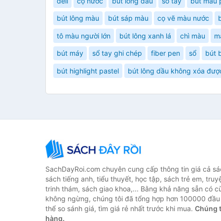
deli
cọ nước
bút lông dầu
sổ tay
bút màu 
bút lông màu
bút sáp màu
cọ vẽ màu nước
tô màu người lớn
bút lông xanh lá
chì màu
mà
bút máy
sổ tay ghi chép
fiber pen
sổ
bút 
bút highlight pastel
bút lông dầu không xóa đượ
SachDayRoi.com chuyên cung cấp thông tin giá cả sác
sách tiếng anh, tiểu thuyết, học tập, sách trẻ em, truy
trinh thám, sách giao khoa,... Bằng khả năng sẵn có c
không ngừng, chúng tôi đã tổng hợp hơn 100000 đầu 
thể so sánh giá, tìm giá rẻ nhất trước khi mua.
Chúng t
hàng.