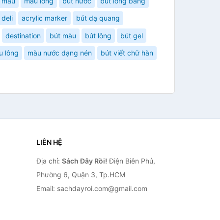
 màu
màu lông
bút nước
bút lông bảng
 deli
acrylic marker
bút dạ quang
destination
bút màu
bút lông
bút gel
u lông
màu nước dạng nén
bút viết chữ hàn
LIÊN HỆ
Địa chỉ:
Sách Đây Rồi!
Điện Biên Phủ,
Phường 6, Quận 3, Tp.HCM
Email: sachdayroi.com@gmail.com