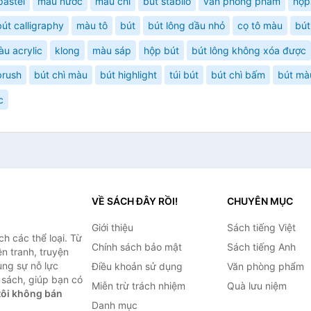
pastel
màu nước
màu chì
bút stabilo
văn phòng phẩm
hộp
bút calligraphy
màu tô
bút
bút lông dầu nhỏ
cọ tô màu
bút
u acrylic
klong
màu sáp
hộp bút
bút lông không xóa được
brush
bút chì màu
bút highlight
túi bút
bút chì bấm
bút mà
c
VỀ SÁCH ĐÂY RỒI!
CHUYÊN MỤC
Giới thiệu
Sách tiếng Việt
h các thể loại. Từ
Chính sách bảo mật
Sách tiếng Anh
ện tranh, truyện
ùng sự nỗ lực
Điều khoản sử dụng
Văn phòng phẩm
sách, giúp bạn có
Miễn trừ trách nhiệm
Quà lưu niệm
ôi không bán
Danh mục