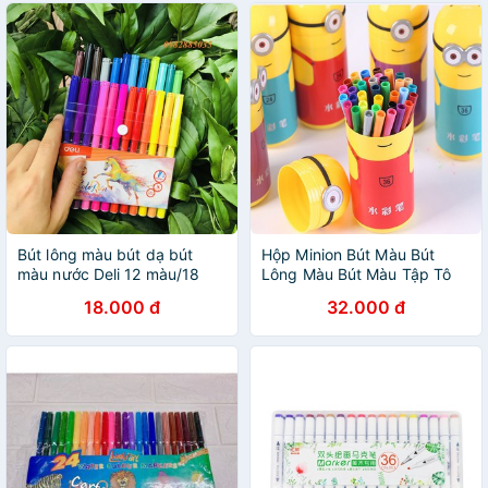
Bút lông màu bút dạ bút
Hộp Minion Bút Màu Bút
màu nước Deli 12 màu/18
Lông Màu Bút Màu Tập Tô
màu/ 24 màu
24 Cây
18.000 đ
32.000 đ