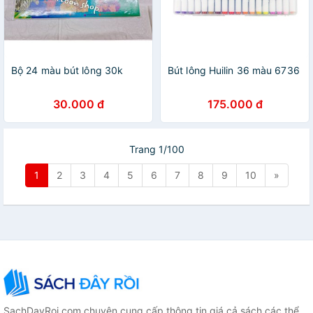
Bộ 24 màu bút lông 30k
Bút lông Huilin 36 màu 6736
30.000 đ
175.000 đ
Trang 1/100
1
2
3
4
5
6
7
8
9
10
»
SachDayRoi.com chuyên cung cấp thông tin giá cả sách các thể