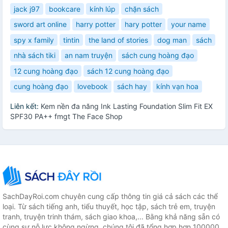
jack j97
bookcare
kính lúp
chặn sách
sword art online
harry potter
hary potter
your name
spy x family
tintin
the land of stories
dog man
sách
nhà sách tiki
an nam truyện
sách cung hoàng đạo
12 cung hoàng đạo
sách 12 cung hoàng đạo
cung hoàng đạo
lovebook
sách hay
kính vạn hoa
Liên kết:
Kem nền đa năng Ink Lasting Foundation Slim Fit EX
SPF30 PA++ fmgt The Face Shop
SachDayRoi.com chuyên cung cấp thông tin giá cả sách các thể
loại. Từ sách tiếng anh, tiểu thuyết, học tập, sách trẻ em, truyện
tranh, truyện trinh thám, sách giao khoa,... Bằng khả năng sẵn có
cùng sự nỗ lực không ngừng, chúng tôi đã tổng hợp hơn 100000