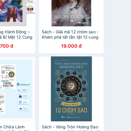
ng Hành Động –
Sách - Giải mã 12 chòm sao -
ả Bí Mật 12 Cung
Khám phá tất tần tật 12 cung
 NXB Kim Đồng
hoàng đạo
.700 đ
19.000 đ
n Chữa Lành
Sách - Vòng Tròn Hoàng Đạo