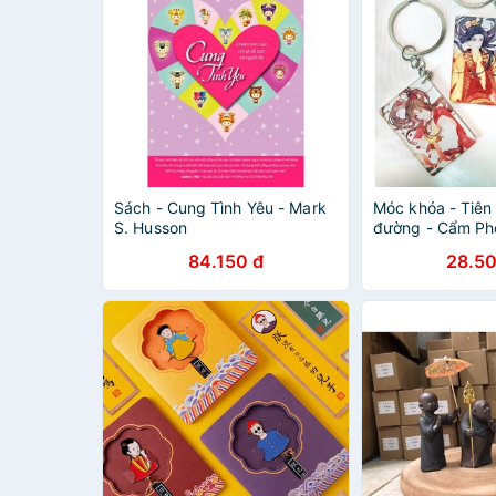
Sách - Cung Tình Yêu - Mark
Móc khóa - Tiên
S. Husson
đường - Cẩm Ph
84.150 đ
28.50