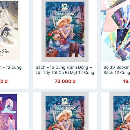
m - 12 Cung
Sách – 12 Cung Hành Động –
Bộ 30 Bookm
Lật Tẩy Tất Cả Bí Mật 12 Cung
Sách 12 Cun
Hoàng Đạo
0 đ
73.000 đ
19