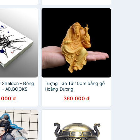
y Sheldon - Bóng
Tượng Lão Tử 10cm bằng gỗ
ng - AD.BOOKS
Hoàng Dương
.000 đ
360.000 đ