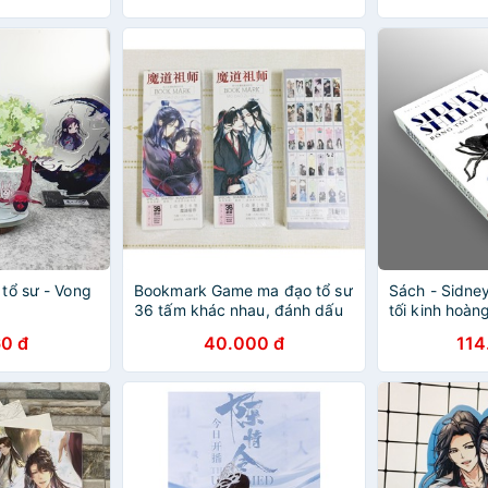
tổ sư - Vong
Bookmark Game ma đạo tổ sư
Sách - Sidne
36 tấm khác nhau, đánh dấu
tối kinh hoà
trang Game ma đạo tổ sư
0 đ
40.000 đ
114