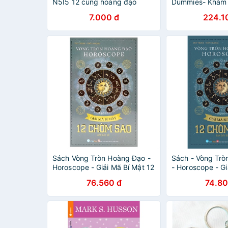
N5I5 12 cung hoàng đạo
Dummies- Khám 
ngựa thần siêu anh hùng
cung hoàng đạo
7.000 đ
224.1
usagyuuun maruko
Sách Vòng Tròn Hoàng Đạo -
Sách - Vòng Tr
Horoscope - Giải Mã Bí Mật 12
- Horoscope - Gi
Chòm Sao
12 Chòm Sao
76.560 đ
74.80