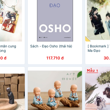
 mãn cung
Sách - Đạo Osho (thái hà)
[ Bookmark ]
ong
Ma Đạo
0 đ
117.710 đ
30