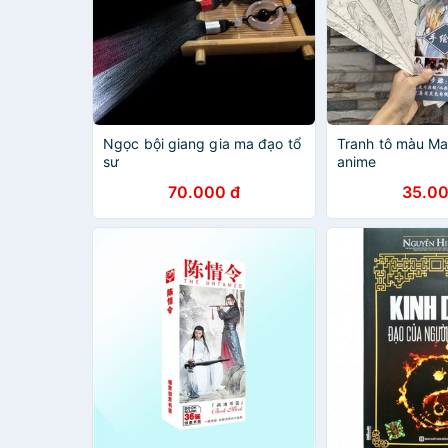
Ngọc bội giang gia ma đạo tổ
Tranh tô màu Ma
sư
anime
70.000 đ
35.00