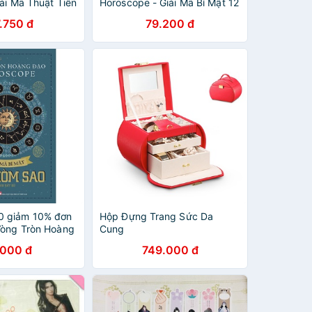
ải Mã Thuật Tiên
Horoscope - Giải Mã Bí Mật 12
oàng Đạo -
Chòm Sao
.750 đ
79.200 đ
s
 giảm 10% đơn
Hộp Đựng Trang Sức Da
Vòng Tròn Hoàng
Cung
COPE - Giải Mã
.000 đ
749.000 đ
Chòm Sao