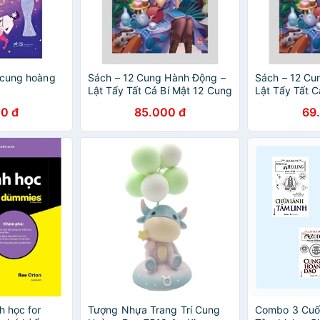
 cung hoàng
Sách – 12 Cung Hành Động –
Sách – 12 Cu
Lật Tẩy Tất Cả Bí Mật 12 Cung
Lật Tẩy Tất C
Hoàng Đạo - NXB Kim Đồng
Hoàng Đạo -
0 đ
85.000 đ
69
h học for
Tượng Nhựa Trang Trí Cung
Combo 3 Cuố