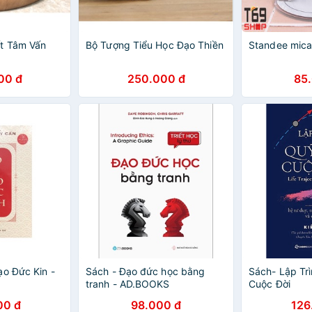
t Tâm Vấn
Bộ Tượng Tiểu Học Đạo Thiền
Standee mica
00 đ
250.000 đ
85
ạo Đức Kin -
Sách - Đạo đức học bằng
Sách- Lập Tr
tranh - AD.BOOKS
Cuộc Đời
00 đ
98.000 đ
126