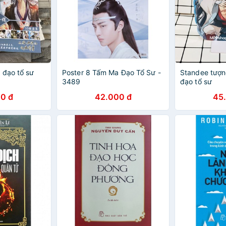
 đạo tổ sư
Poster 8 Tấm Ma Đạo Tổ Sư -
Standee tượn
3489
đạo tổ sư
0 đ
42.000 đ
45