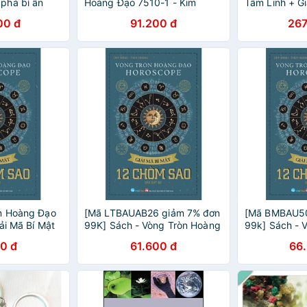
phá bí ẩn
Hoàng Đạo 7510-1 - Kim
Tâm Linh + Gi
Ngưu - JIE MAO
Tri + Cung H
00 đ
91.200 đ
267
Vanlangbook
òn Hoàng Đạo
[Mã LTBAUAB26 giảm 7% đơn
[Mã BMBAU50
ải Mã Bí Mật
99K] Sách - Vòng Tròn Hoàng
99k] Sách - 
Đạo - HOROSCOPE - Giải Mã
Đạo - HOROS
0 đ
61.600 đ
66
Bí Mật - 12 Chòm Sao
Bí Mật - 12 