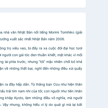
ủa nhà văn Nhật Bản nổi tiếng Morimi Tomihiko (giải
n tưởng xuất sắc nhất Nhật Bản năm 2006.
ng trọ xiêu vẹo, bị đẩy ra xa cuộc đời đại học tươi
i người con gái tóc đen thuần khiết, mặt khác vì mối
g lai phía trước, nhưng “tôi” mặc nhiên chối bỏ khả
hận về những thất bại, nghĩ đến những điều xúi quẩy
 hiện ra đầy hấp dẫn. Từ thằng bạn Ozu như hiện thân
thấu trái tim nam nhi của tôi; con người như tiên nhân
thang khắp Kyoto, làm những điều vô nghĩa, mà người
 Vậy nhưng, không hiểu vì lý do quái gì mà lại bất