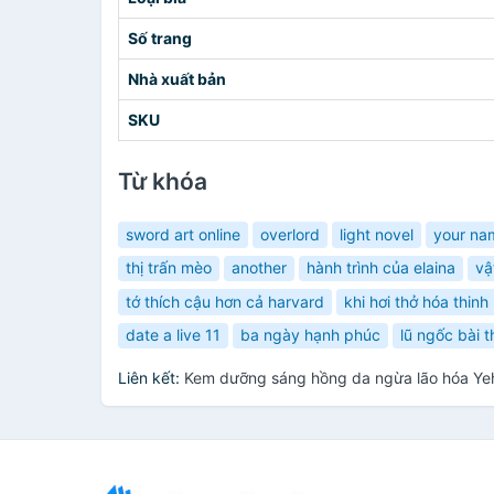
Số trang
Nhà xuất bản
SKU
Từ khóa
sword art online
overlord
light novel
your na
thị trấn mèo
another
hành trình của elaina
vậ
tớ thích cậu hơn cả harvard
khi hơi thở hóa thin
date a live 11
ba ngày hạnh phúc
lũ ngốc bài th
Liên kết:
Kem dưỡng sáng hồng da ngừa lão hóa Yeh