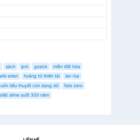
sách
ipm
gosick
miền đất hứa
cafe eden
hoàng tử thiên tài
lan rùa
cuốn tiểu thuyết còn dang dở
fate zero
diệt slime suốt 300 năm
LIÊN HỆ