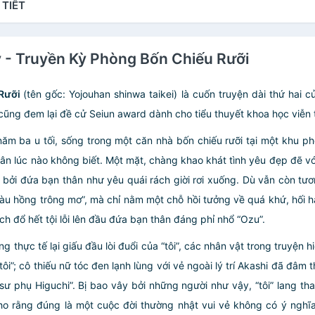
 TIẾT
y - Truyền Kỳ Phòng Bốn Chiếu Rưỡi
 Rưỡi
(tên gốc: Yojouhan shinwa taikei) là cuốn truyện dài thứ hai c
 cũng đem lại đề cử Seiun award dành cho tiểu thuyết khoa học viễ
ăm ba u tối, sống trong một căn nhà bốn chiếu rưỡi tại một khu phò
uân lúc nào không biết. Một mặt, chàng khao khát tình yêu đẹp đẽ vớ
ởi đứa bạn thân như yêu quái rách giời rơi xuống. Dù vẫn còn tươn
màu hồng trông mơ”, mà chỉ nằm một chỗ hồi tưởng về quá khứ, hối 
ch đổ hết tội lỗi lên đầu đứa bạn thân đáng phỉ nhổ “Ozu”.
g thực tế lại giấu đầu lòi đuổi của “tôi”, các nhân vật trong truyện
ôi”; cô thiếu nữ tóc đen lạnh lùng với vẻ ngoài lý trí Akashi đã đâm 
“sư phụ Higuchi”. Bị bao vây bởi những người như vậy, “tôi” lang 
o rằng đúng là một cuộc đời thường nhật vui vẻ không có ý nghĩa.