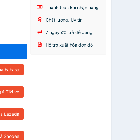
Thanh toán khi nhận hàng
Chất lượng, Uy tín
7 ngày đổi trả dễ dàng
Hỗ trợ xuất hóa đơn đỏ
iá Fahasa
iá Tiki.vn
iá Lazada
iá Shopee