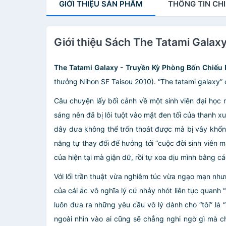
GIỚI THIỆU
SẢN PHẨM
THÔNG TIN
CHI
Giới thiệu Sách The Tatami Galax
The Tatami Galaxy - Truyền Kỳ Phòng Bốn Chiếu
thưởng Nihon SF Taisou 2010). “The tatami galaxy”
Câu chuyện lấy bối cảnh về một sinh viên đại học n
sáng nên đã bị lôi tuột vào mặt đen tối của thanh x
dây dưa không thể trốn thoát được mà bị vây khốn b
năng tự thay đổi để hướng tới “cuộc đời sinh viên 
của hiện tại mà giận dữ, rồi tự xoa dịu mình bằng cá
Với lối trần thuật vừa nghiêm túc vừa ngạo mạn nhưn
của cái ác vô nghĩa lý cứ nhảy nhót liên tục quanh “t
luôn đưa ra những yêu cầu vô lý dành cho “tôi” là 
ngoài nhìn vào ai cũng sẽ chẳng nghi ngờ gì mà ch