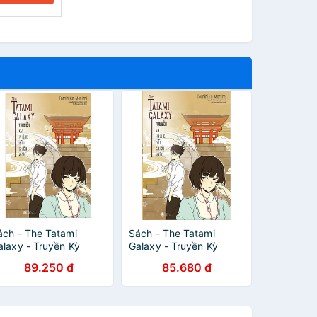
ách - The Tatami
Sách - The Tatami
alaxy - Truyền Kỳ
Galaxy - Truyền Kỳ
hòng Bốn Chiếu Rưỡi -
Phòng Bốn Chiếu Rưỡi
89.250 đ
85.680 đ
hái Hà Books