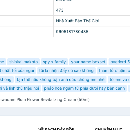
473
Nhà Xuất Bản Thế Giới
9605181780485
me
shinkai makoto
spy x family
your name boxset
overlord 5
t chất tối của ngài
tôi là nhện đấy có sao không
thám tử ở tiệm 
h không
tận thế nếu không bận anh cứu chúng em nhé
tôi em và 
i và linh thú triệu hồi
pháo hoa ngắm từ phía dưới hay bên cạnh
wadam Plum Flower Revitalizing Cream (50ml)
VỀ SÁCH ĐÂY RỒI!
CHUYÊN MỤC