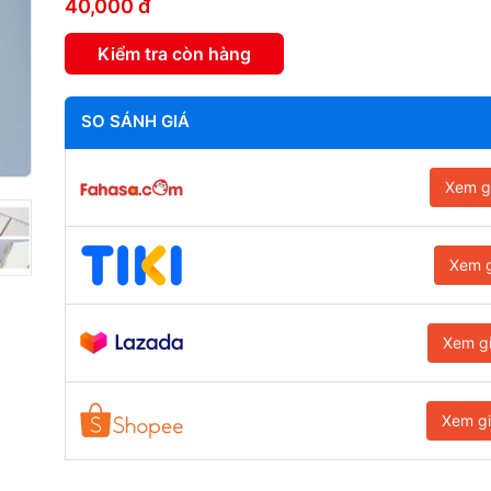
40,000 đ
Kiểm tra còn hàng
SO SÁNH GIÁ
Xem g
Xem g
Xem g
Xem g