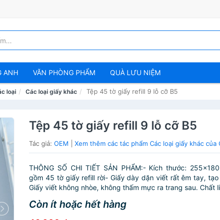
G ANH
VĂN PHÒNG PHẨM
QUÀ LƯU NIỆM
Tệp 45 tờ giấy refill 9 lỗ cỡ B5
c loại
Các loại giấy khác
Tệp 45 tờ giấy refill 9 lỗ cỡ B5
Tác giả:
OEM
|
Xem thêm các tác phẩm Các loại giấy khác củ
THÔNG SỐ CHI TIẾT SẢN PHẨM:- Kích thước: 255x180
gồm 45 tờ giấy refill rời- Giấy dày dặn viết rất êm tay, tạ
Giấy viết không nhòe, không thấm mực ra trang sau. Chất liệ
Còn ít hoặc hết hàng