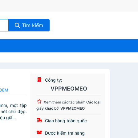
Tìm kiếm
Công ty:
VPPMEOMEO
a OEM
Xem thêm các tác phẩm
Các loại
mm, một tệp
giấy khác
bởi
VPPMEOMEO
o nét chữ đẹp.
u giấ...
Giao hàng toàn quốc
Được kiểm tra hàng