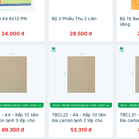
i Xé 8x12-PN
Bộ 3 Phiếu Thu 2 Liên
Bộ 10 Ba
Vàng
24.000 đ
28.500 đ
- A4 - Xấp 10 tấm
TBCL22 - A4 - Xấp 10 tấm
TBCL21 -
ton lạnh 3 lớp cho
bìa carton lạnh 2 lớp cho
bìa carto
, lót hộp, giữ form
đóng gói, lót hộp, giữ form
đóng gói,
69.300 đ
53.310 đ
làm đồ handmade
hàng, làm đồ handmade
hàng, là