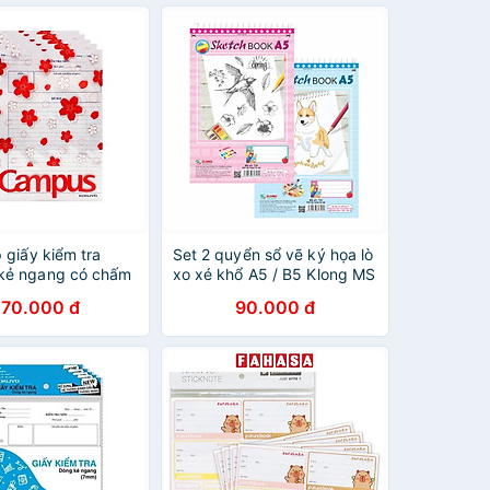
 giấy kiểm tra
Set 2 quyển sổ vẽ ký họa lò
kẻ ngang có chấm
xo xé khổ A5 / B5 Klong MS
Sakura 30 tờ khổ
722 / 723 - Sổ vẽ lKlong
270.000 đ
90.000 đ
0G-30
MS722 / MS723