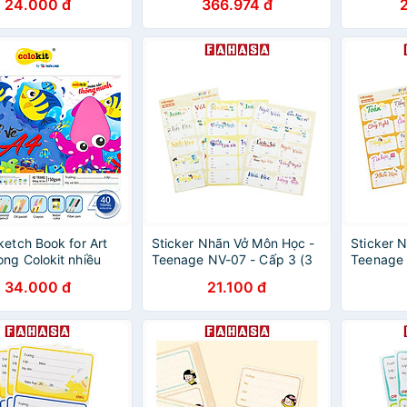
24.000 đ
366.974 đ
ECONO
ECONO
ketch Book for Art
Sticker Nhãn Vở Môn Học -
Sticker 
ong Colokit nhiều
Teenage NV-07 - Cấp 3 (3
Teenage 
Tờ/Xấp)
Tờ/Xấp)
34.000 đ
21.100 đ