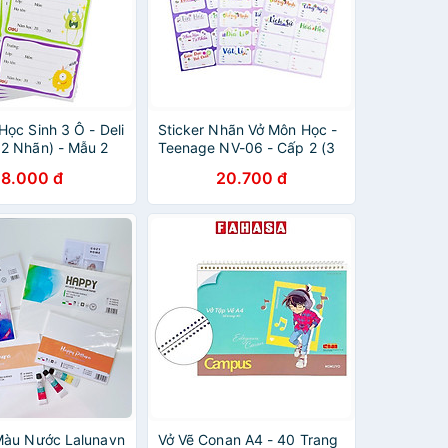
Học Sinh 3 Ô - Deli
Sticker Nhãn Vở Môn Học -
2 Nhãn) - Mẫu 2
Teenage NV-06 - Cấp 2 (3
Tờ/Xấp)
8.000 đ
20.700 đ
Màu Nước Lalunavn
Vở Vẽ Conan A4 - 40 Trang