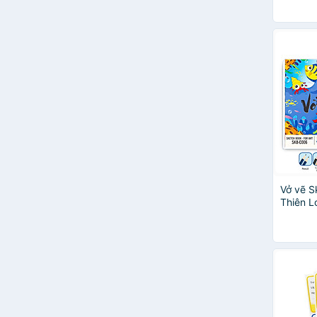
Cá Chép
Colokit
Happy x FABRIANO
Hòa Bình
Horse
MEET YX
Paper One
Pentel
Quan Bình
SAIGONBOOKS
Vở vẽ S
Thiên L
kích cỡ