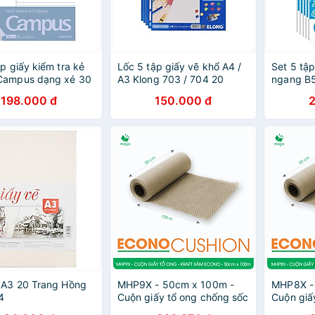
ập giấy kiểm tra kẻ
Lốc 5 tập giấy vẽ khổ A4 /
Set 5 tập
Campus dạng xé 30
A3 Klong 703 / 704 20
ngang B5
B5 / Tập kiểm tra
tờ/tập
kiểm tra 
198.000 đ
150.000 đ
 TPN B5L30
 A3 20 Trang Hồng
MHP9X - 50cm x 100m -
MHP8X -
4
Cuộn giấy tổ ong chống sốc
Cuộn giấ
- Kraft xám Siêu Tiết Kiệm
- Kraft x