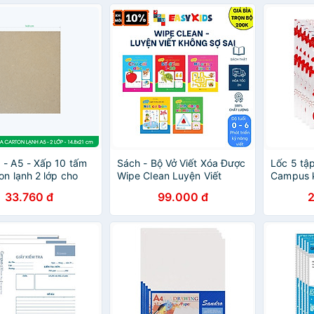
- A5 - Xấp 10 tấm
Sách - Bộ Vở Viết Xóa Được
Lốc 5 tập
on lạnh 2 lớp cho
Wipe Clean Luyện Viết
Campus 
, lót hộp, giữ form
Không Sợ Sai ( Bộ 5 Cuốn) -
Rain Of 
33.760 đ
99.000 đ
làm đồ handmade
Tặng Kèm 2 Bút
B5 BSS7