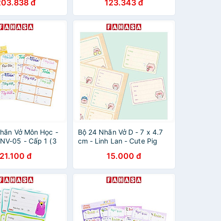
203.838 đ
123.343 đ
ECONO
Nhãn Vở Môn Học -
Bộ 24 Nhãn Vở D - 7 x 4.7
NV-05 - Cấp 1 (3
cm - Linh Lan - Cute Pig
21.100 đ
15.000 đ