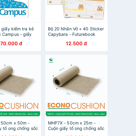
 giấy kiểm tra kẻ
Bộ 20 Nhãn Vở + 40 Sticker
 Campus - giấy
Capybara - Futurebook
cấp 2 / cấp 3
N148
270.000 đ
12.500 đ
 50cm x 50m -
MHP7X - 50cm x 25m -
y tổ ong chống sốc
Cuộn giấy tổ ong chống sốc
ám Siêu Tiết Kiệm
- Kraft xám Siêu Tiết Kiệm