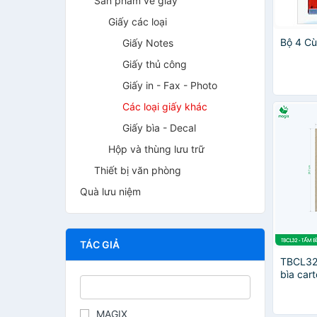
Sản phẩm về giấy
Giấy các loại
Bộ 4 Cù
Giấy Notes
Giấy thủ công
Giấy in - Fax - Photo
Các loại giấy khác
Giấy bìa - Decal
Hộp và thùng lưu trữ
Thiết bị văn phòng
Quà lưu niệm
TÁC GIẢ
TBCL32 
bìa car
đóng gói
hàng, 
MAGIX