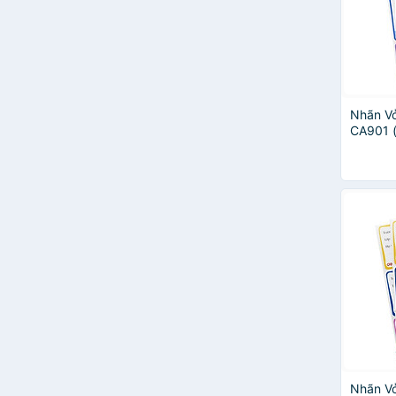
Nhãn Vở
CA901 (
Nhãn Vở