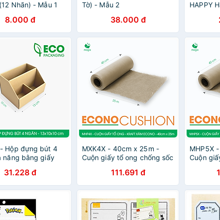
12 Nhãn) - Mẫu 1
Tờ) - Mẫu 2
HAPPY H
300gsm 
8.000 đ
38.000 đ
- Hộp đựng bút 4
MXK4X - 40cm x 25m -
MHP5X -
 năng bằng giấy
Cuộn giấy tổ ong chống sốc
Cuộn giấ
- Kệ đựng bút để
- Kraft xám Siêu Tiết Kiệm
- Kraft x
31.228 đ
111.691 đ
ECONO
ECONO