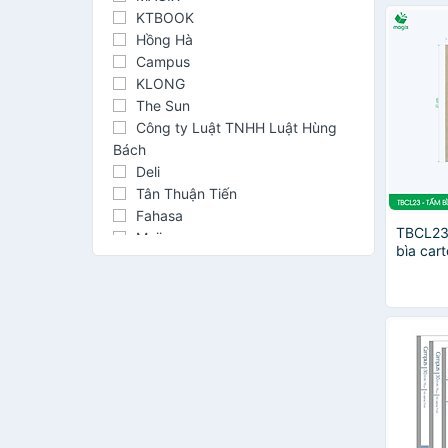
KTBOOK
Hồng Hà
Campus
KLONG
The Sun
Công ty Luật TNHH Luật Hùng
Bách
Deli
Tân Thuận Tiến
Fahasa
TBCL23 
Muji
bìa cart
DEPAI
đóng gói
Hải tiến
hàng, 
Renaissance
Thiên Long
Futurebook
Toppoint
MINHLONGbook
ZEN art
Teenage