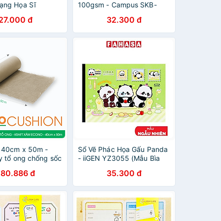
ạng Họa Sĩ
100gsm - Campus SKB-
A5,A4
A4CON-07 - Edogawa
27.000 đ
32.300 đ
Conan
 40cm x 50m -
Sổ Vẽ Phác Họa Gấu Panda
y tổ ong chống sốc
- iiGEN YZ3055 (Mẫu Bìa
ám Siêu Tiết Kiệm
Giao Ngẫu Nhiên)
180.886 đ
35.300 đ