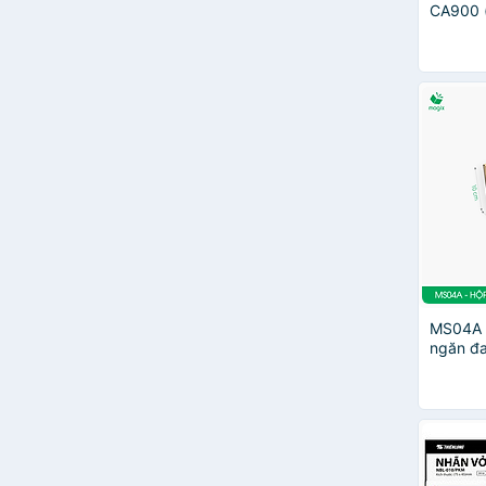
CA900 (
MS04A 
ngăn đa
carton 
bàn