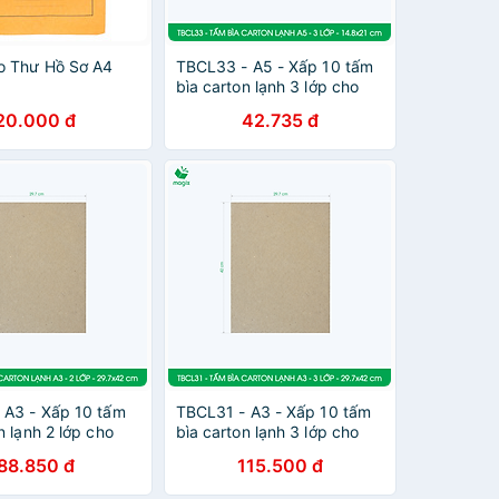
o Thư Hồ Sơ A4
TBCL33 - A5 - Xấp 10 tấm
bìa carton lạnh 3 lớp cho
đóng gói, lót hộp, giữ form
20.000 đ
42.735 đ
hàng, làm đồ handmade
 A3 - Xấp 10 tấm
TBCL31 - A3 - Xấp 10 tấm
n lạnh 2 lớp cho
bìa carton lạnh 3 lớp cho
 lót hộp, giữ form
đóng gói, lót hộp, giữ form
88.850 đ
115.500 đ
m đồ handmade
hàng, làm đồ handmade