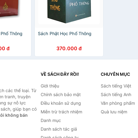
 Phổ Thông
Sách Phật Học Phổ Thông
00 đ
370.000 đ
VỀ SÁCH ĐÂY RỒI!
CHUYÊN MỤC
Giới thiệu
Sách tiếng Việt
h các thể loại. Từ
Chính sách bảo mật
Sách tiếng Anh
ện tranh, truyện
ùng sự nỗ lực
Điều khoản sử dụng
Văn phòng phẩm
sách, giúp bạn có
Miễn trừ trách nhiệm
Quà lưu niệm
ôi không bán
Danh mục
Danh sách tác giả
Danh sách công ty