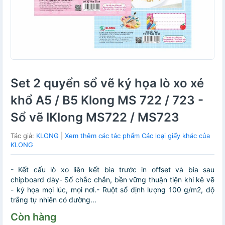
Set 2 quyển sổ vẽ ký họa lò xo xé
khổ A5 / B5 Klong MS 722 / 723 -
Sổ vẽ lKlong MS722 / MS723
Tác giả:
KLONG
|
Xem thêm các tác phẩm Các loại giấy khác của
KLONG
- Kết cấu lò xo liên kết bìa trước in offset và bìa sau
chipboard dày- Sổ chắc chắn, bền vững thuận tiện khi kê vẽ
- ký họa mọi lúc, mọi nơi.- Ruột sổ định lượng 100 g/m2, độ
trắng tự nhiên có đường...
Còn hàng