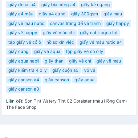
giấy decal a4
giấy bìa cứng a4
giấy kẻ ngang
giấy a4 màu
giấy a4 cứng
giấy 300gsm
giấy màu
giấy vẽ màu nước
canvas trắng để vẽ tranh
giấy happy
giấy vẽ happy
giấy vẽ màu chì
giấy nabii aqua fat
tập giấy vẽ có ô
hồ sơ xin việc
giấy vẽ màu nước a4
giấy cứng
giấy vẽ aqua
tập giấy vẽ có ô ly
giấy aqua nabii
giấy than
giấy vẽ chì
giẫy vẽ màu
giấy kiểm tra 4 ô ly
giấy cuộn a0
vở vẽ
giấy canson a4
giấy canson
giấy aqua
giấy canson a3
Liên kết:
Son Tint Watery Tint 02 Coralster (màu Hồng Cam)
The Face Shop