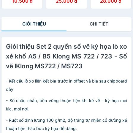
10.500 đ
25.000 đ
28.000 đ
MS: 011
GIỚI THIỆU
CHI TIẾT
Giới thiệu Set 2 quyển sổ vẽ ký họa lò xo
xé khổ A5 / B5 Klong MS 722 / 723 - Sổ
vẽ lKlong MS722 / MS723
- Kết cấu lò xo liên kết bìa trước in offset và bìa sau chipboard
dày
- Sổ chắc chắn, bền vững thuận tiện khi kê vẽ - ký họa mọi
lúc, mọi nơi.
- Ruột sổ định lượng 100 g/m2, độ trắng tự nhiên có đường xé
thuận tiện tháo bức ký họa dễ dàng.