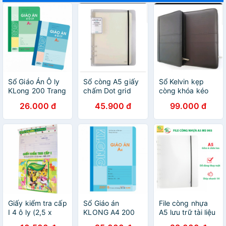
Sổ Giáo Án Ô ly
Sổ còng A5 giấy
Sổ Kelvin kẹp
KLong 200 Trang
chấm Dot grid
còng khóa kéo
100 tờ Klong bìa
B5 Klong - 240tr;
26.000 đ
45.900 đ
99.000 đ
nhựa, gồm File
MS 354
còng + ruột sổ
MS 995
Giấy kiểm tra cấp
Sổ Giáo án
File còng nhựa
I 4 ô ly (2,5 x
KLONG A4 200
A5 lưu trữ tài liệu
2,5) mm KLONG
Trang; MS: 368
KLong-MS993