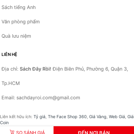
Sách tiếng Anh
Văn phòng phẩm
Quà lưu niệm
LIÊN HỆ
Địa chỉ:
Sách Đây Rồi!
Điện Biên Phủ, Phường 6, Quận 3,
Tp.HCM
Email: sachdayroi.com@gmail.com
Liên kết hữu ích:
Tỷ giá
,
The Face Shop 360
,
Giá Vàng
,
Web Giá
,
Giá
Coin
SO SÁNH GIÁ
ĐẾN NƠI BÁN
© 2026 –
SachDayRoi.com
-
Sách Đây Rồi!
.