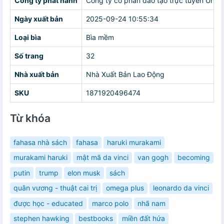
Công ty phát hành
Công ty cổ phần đào tạo trực tuyến Unica
Ngày xuất bản
2025-09-24 10:55:34
Loại bìa
Bìa mềm
Số trang
32
Nhà xuất bản
Nhà Xuất Bản Lao Động
SKU
1871920496474
Từ khóa
fahasa nhà sách
fahasa
haruki murakami
murakami haruki
mật mã da vinci
van gogh
becoming
putin
trump
elon musk
sách
quân vương - thuật cai trị
omega plus
leonardo da vinci
được học - educated
marco polo
nhã nam
stephen hawking
bestbooks
miền đất hứa