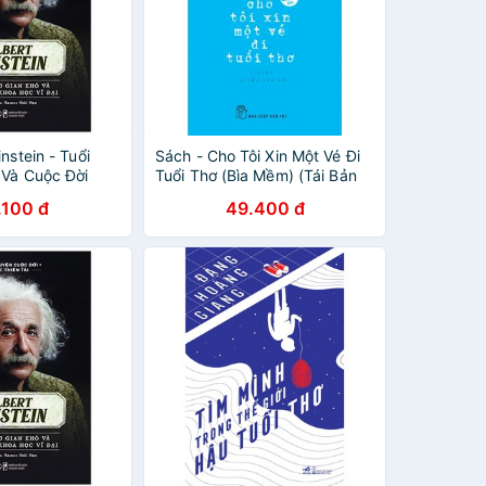
nstein - Tuổi
Sách - Cho Tôi Xin Một Vé Đi
 Và Cuộc Đời
Tuổi Thơ (Bìa Mềm) (Tái Bản
Đại
2018)
.100 đ
49.400 đ