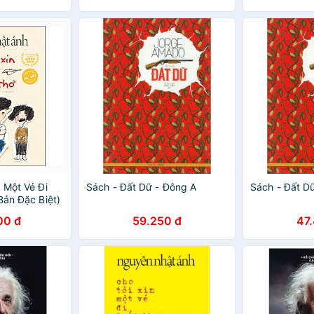
 Một Vé Đi
Sách - Đất Dữ - Đông A
Sách - Đất D
Bản Đặc Biệt)
00 đ
59.250 đ
47