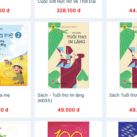
Cuộc Đời Rực Rỡ Và Thời Đại
Dữ Dội
00 đ
328.100 đ
44
ủa mẹ
Sách - Tuổi thơ im lặng
Sách Tuổi thơ
(KĐ55)
0 đ
49.500 đ
49