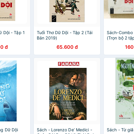
 Dội - Tập 1
Tuổi Thơ Dữ Dội - Tập 2 (Tái
Sách-Combo T
Bản 2019)
(Trọn bộ 2 tậ
0 đ
65.600 đ
160
ng Dữ Dội
Sách - Lorenzo De’ Medici -
Sách - Từ giã