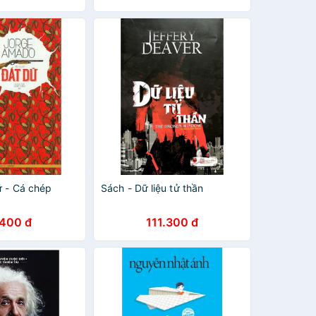
ữ - Cá chép
Sách - Dữ liệu tử thần
.400 đ
111.300 đ