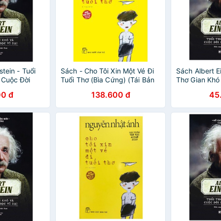
stein - Tuổi
Sách - Cho Tôi Xin Một Vé Đi
Sách Albert Ei
 Cuộc Đời
Tuổi Thơ (Bìa Cứng) (Tái Bản
Thơ Gian Khó
2018)
Khoa Học Vĩ 
0 đ
138.600 đ
45