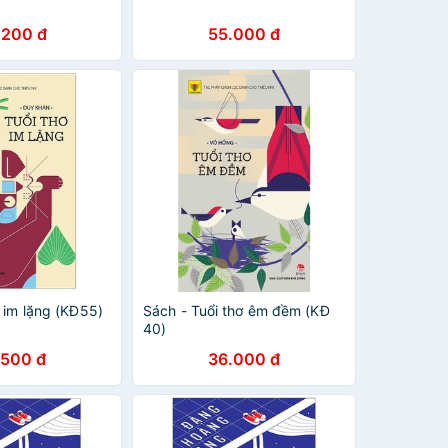
.200 đ
55.000 đ
 im lặng (KĐ55)
Sách - Tuổi thơ êm đềm (KĐ
40)
.500 đ
36.000 đ