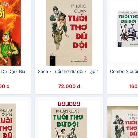
 Dữ Dội ( Bìa
Sách - Tuổi thơ dữ dội - Tập 1
Combo 2 cuốn
00 đ
72.000 đ
160