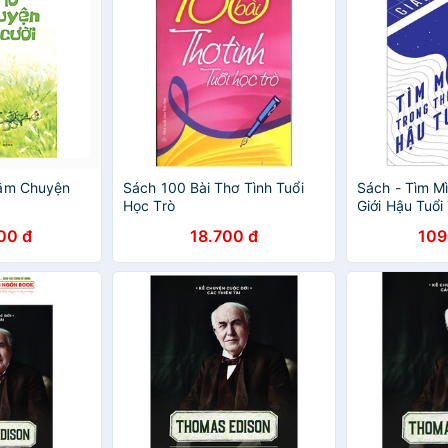
Lắm Chuyện
Sách 100 Bài Thơ Tình Tuổi
Sách - Tìm M
Học Trò
Giới Hậu Tuổi
00 đ
18.700 đ
109