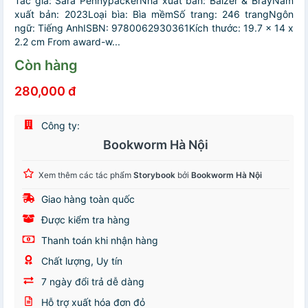
Tác giả: Sara PennypackerNhà xuất bản: Balzer & BrayNăm
xuất bản: 2023Loại bìa: Bìa mềmSố trang: 246 trangNgôn
ngữ: Tiếng AnhISBN: 9780062930361Kích thước: 19.7 x 14 x
2.2 cm From award-w...
Còn hàng
280,000 đ
Công ty:
Bookworm Hà Nội
Xem thêm các tác phẩm
Storybook
bởi
Bookworm Hà Nội
Giao hàng toàn quốc
Được kiểm tra hàng
Thanh toán khi nhận hàng
Chất lượng, Uy tín
7 ngày đổi trả dễ dàng
Hỗ trợ xuất hóa đơn đỏ