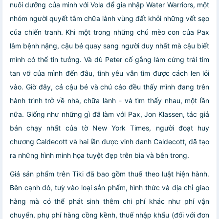
nuôi dưỡng của mình với Vola để gia nhập Water Warriors, một
nhóm người quyết tâm chữa lành vùng đất khỏi những vết sẹo
của chiến tranh. Khi một trong những chú mèo con của Pax
lâm bệnh nặng, cậu bé quay sang người duy nhất mà cậu biết
mình có thể tin tưởng. Và dù Peter cố gắng làm cứng trái tim
tan vỡ của mình đến đâu, tình yêu vẫn tìm được cách len lỏi
vào. Giờ đây, cả cậu bé và chú cáo đều thấy mình đang trên
hành trình trở về nhà, chữa lành - và tìm thấy nhau, một lần
nữa. Giống như những gì đã làm với Pax, Jon Klassen, tác giả
bán chạy nhất của tờ New York Times, người đoạt huy
chương Caldecott và hai lần được vinh danh Caldecott, đã tạo
ra những hình minh họa tuyệt đẹp trên bìa và bên trong.
Giá sản phẩm trên Tiki đã bao gồm thuế theo luật hiện hành.
Bên cạnh đó, tuỳ vào loại sản phẩm, hình thức và địa chỉ giao
hàng mà có thể phát sinh thêm chi phí khác như phí vận
chuyển, phụ phí hàng cồng kềnh, thuế nhập khẩu (đối với đơn