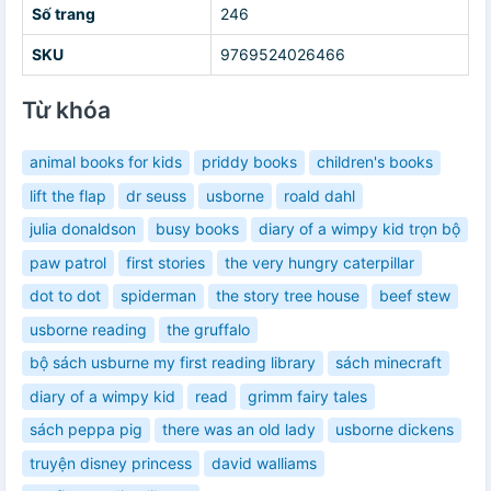
Số trang
246
SKU
9769524026466
Từ khóa
animal books for kids
priddy books
children's books
lift the flap
dr seuss
usborne
roald dahl
julia donaldson
busy books
diary of a wimpy kid trọn bộ
paw patrol
first stories
the very hungry caterpillar
dot to dot
spiderman
the story tree house
beef stew
usborne reading
the gruffalo
bộ sách usburne my first reading library
sách minecraft
diary of a wimpy kid
read
grimm fairy tales
sách peppa pig
there was an old lady
usborne dickens
truyện disney princess
david walliams