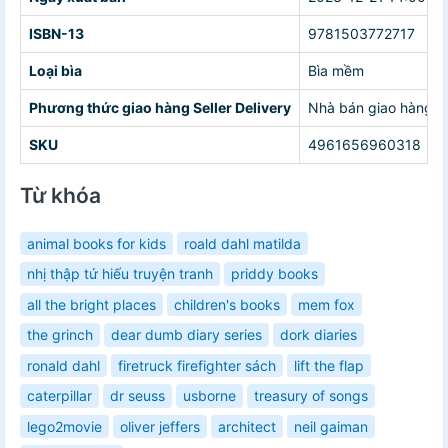
ISBN-13
9781503772717
Loại bìa
Bìa mềm
Phương thức giao hàng Seller Delivery
Nhà bán giao hàng c
SKU
4961656960318
Từ khóa
animal books for kids
roald dahl matilda
nhị thập tứ hiếu truyện tranh
priddy books
all the bright places
children's books
mem fox
the grinch
dear dumb diary series
dork diaries
ronald dahl
firetruck firefighter sách
lift the flap
caterpillar
dr seuss
usborne
treasury of songs
lego2movie
oliver jeffers
architect
neil gaiman