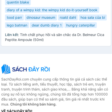
quentin blake
diary of a wimpy kid: the wimpy kid do-it-yourself book
tood parr
dinosaur museum
roald dahl
hoa sala của bí
lego batman
dear dumb diary 1
hungry caterpillar
Liên kết:
Tinh chất phục hồi và săn chắc da Dr. Belmeur Cica
Peptite Ampoule (50ml)
SachDayRoi.com chuyên cung cấp thông tin giá cả sách các thể
loại. Từ sách tiếng anh, tiểu thuyết, học tập, sách trẻ em, truyện
tranh, truyện trinh thám, sách giao khoa,... Bằng khả năng sẵn có
cùng sự nỗ lực không ngừng, chúng tôi đã tổng hợp hơn 100000
đầu sách, giúp bạn có thể so sánh giá, tìm giá rẻ nhất trước khi
mua.
Chúng tôi không bán hàng.
VỀ SÁCH ĐÂY RỒI!