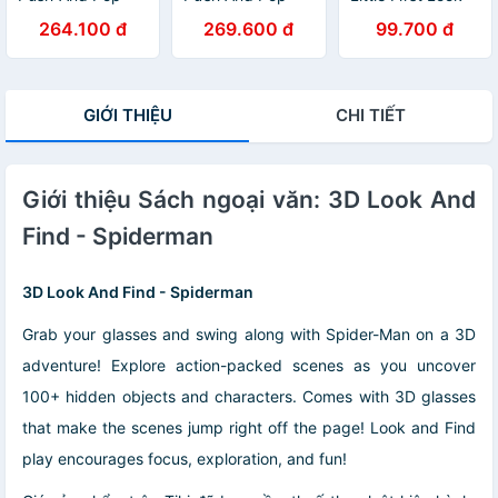
Baby Einstein
Disney Baby
And Find -
264.100 đ
269.600 đ
99.700 đ
Spidey & His
Amazing Friends
GIỚI THIỆU
CHI TIẾT
Giới thiệu Sách ngoại văn: 3D Look And
Find - Spiderman
3D Look And Find - Spiderman
Grab your glasses and swing along with Spider-Man on a 3D
adventure! Explore action-packed scenes as you uncover
100+ hidden objects and characters. Comes with 3D glasses
that make the scenes jump right off the page! Look and Find
play encourages focus, exploration, and fun!