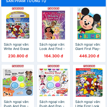
SẢN PHẨM TƯƠNG TỰ
Sách ngoại văn:
Sách ngoại văn:
Sách ngoại văn:
Write And Erase
Look And Find -
Giant First Play-
Look And Find -
Midi Disney
A-Sound Disney
230.800 đ
164.300 đ
446.200 đ
Marvel Spidey
Princess Dreams
Baby Mickey
And His Amazing
Come True
Friends
Sách ngoại văn:
Sách ngoại văn:
Sách ngoại văn:
Push And Pop -
Push And Pop -
Little First Look