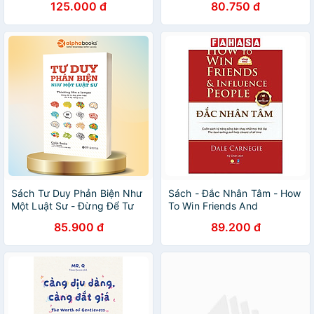
125.000 đ
80.750 đ
Bookmark Gồm 4 Cái)
Sách Tư Duy Phản Biện Như
Sách - Đắc Nhân Tâm - How
Một Luật Sư - Đừng Để Tư
To Win Friends And
Duy Phản Biện Chỉ Là Kỹ
Influence People - Song
85.900 đ
89.200 đ
Năng Xa Xỉ - Alpha Books
Ngữ Việt-Anh