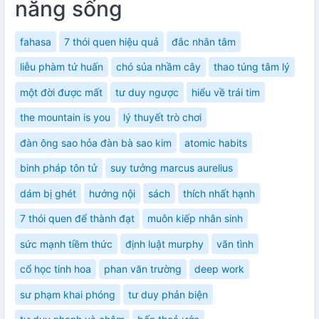
năng sống
fahasa
7 thói quen hiệu quả
đắc nhân tâm
liễu phàm tứ huấn
chó sủa nhầm cây
thao túng tâm lý
một đời được mất
tư duy ngược
hiểu về trái tim
the mountain is you
lý thuyết trò chơi
đàn ông sao hỏa đàn bà sao kim
atomic habits
binh pháp tôn tử
suy tưởng marcus aurelius
dám bị ghét
hướng nội
sách
thích nhất hạnh
7 thói quen để thành đạt
muôn kiếp nhân sinh
sức mạnh tiềm thức
định luật murphy
vãn tình
cổ học tinh hoa
phan văn trường
deep work
sư phạm khai phóng
tư duy phản biện