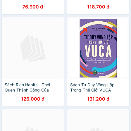
(Tác giả: Giản Tư Trung)
76.900 đ
118.700 đ
Sách Rich Habits - Thói
Sách Tư Duy Vòng Lặp
Quen Thành Công Của
Trong Thế Giới VUCA
Những Triệu Phú Tự Thân
126.000 đ
131.200 đ