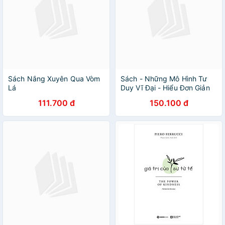
Sách Nắng Xuyên Qua Vòm
Sách - Những Mô Hình Tư
Lá
Duy Vĩ Đại - Hiểu Đơn Giản
Vật Lý, Sinh Học, Hóa Học
111.700 đ
150.100 đ
Để Giải Quyết Mọi Vấn Đề
Trong Cuộc Sống