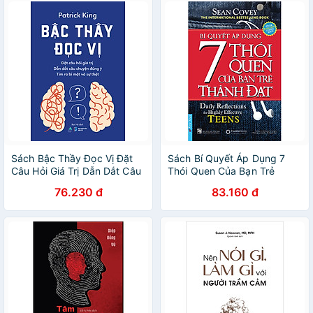
Sách Bậc Thầy Đọc Vị Đặt
Sách Bí Quyết Áp Dụng 7
Câu Hỏi Giá Trị Dẫn Dắt Câu
Thói Quen Của Bạn Trẻ
Chuyện Đúng Ý Tìm Ra Bí
Thành Đạt (Khổ Nhỏ) (Tái
76.230 đ
83.160 đ
Mật Và Sự Thật
Bản 2020)