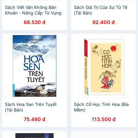
Sách Viết Văn Không Băn
Sách Giá Trị Của Sự Tử Tế
Khoăn - Nâng Cấp Từ Vựng
(Tái Bản)
Cho Bài Văn Hay Hơn
68.530 đ
92.400 đ
Sách Hoa Sen Trên Tuyết
Sách Cổ Học Tinh Hoa (Bìa
(Tái Bản)
Mềm)
75.460 đ
113.500 đ