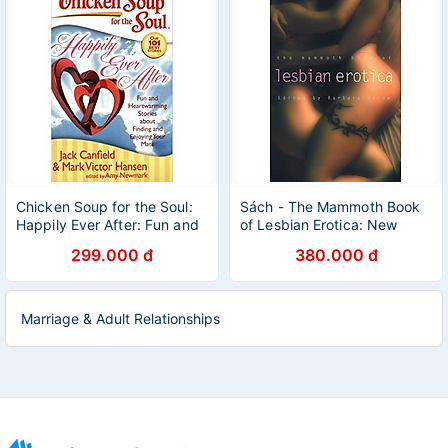
Chicken Soup for the Soul:
Sách - The Mammoth Book
Happily Ever After: Fun and
of Lesbian Erotica: New
Heartwarming Stories about
Edition (Mammoth Books) by
299.000 đ
380.000 đ
Finding and Enjoying Your
Barbara Cardy
Mate
Marriage & Adult Relationships