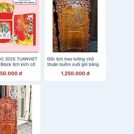
OC 2025 TUANVIET
Đốc lịch treo tường chữ
Block lịch kích cỡ
thuận buồm xuôi gió bằng
m, 20.5x30.5cm,
gỗ hương
50.000 đ
1.250.000 đ
 10x14.5cm) -
 nhiên