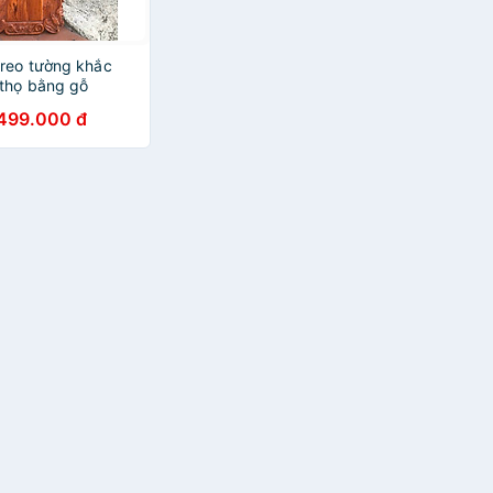
treo tường khắc
 thọ bằng gỗ
á kt 80×40×3cm
.499.000 đ