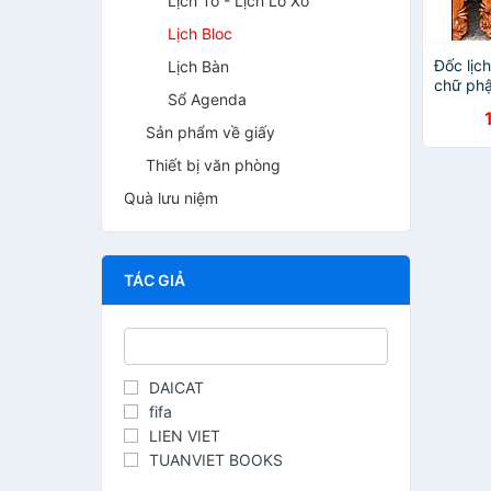
Lịch Tờ - Lịch Lò Xo
Lịch Bloc
Đốc lịc
Lịch Bàn
chữ phậ
Sổ Agenda
thọ bằn
37×77
Sản phẩm về giấy
Thiết bị văn phòng
Quà lưu niệm
TÁC GIẢ
DAICAT
fifa
LIEN VIET
TUANVIET BOOKS