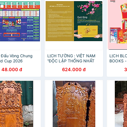
i Đấu Vòng Chung
LỊCH TƯỜNG : VIỆT NAM
LỊCH BL
ld Cup 2026
“ĐỘC LẬP THỐNG NHẤT
BOOKS - 
ĐỔI MỚI PHÁT TRIỂN” –
(24x35c
48.000 đ
624.000 đ
3
Liên Việt Books
17x24cm,
Mẫu ngẫu