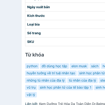
Ngày xuất bản
Kích thước
Loại bìa
Số trang
SKU
Từ khóa
python
đồ dùng học tập
elon musk
sách
h
huyễn tưởng về trí tuệ nhân tạo
sinh học phân tử
những tù nhân của địa lý
tù nhân của địa lý
st
vũ trụ
sinh học phân tử của tế bào tập 1
sinh 
vật lý
Liên kết:
Kem Dưỡng Trẻ Hóa Da Toàn Diện Dr.Belme