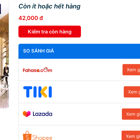
Còn ít hoặc hết hàng
42,000 đ
Kiểm tra còn hàng
SO SÁNH GIÁ
Xem g
Xem g
Xem g
Xem g