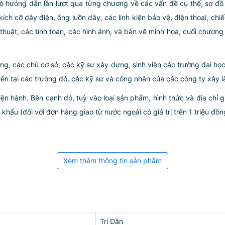
đó hưóng dẫn lần lượt qua từng chương về các vấn đề cụ thể, sơ đ
ừ kích cỡ dây điện, ống luồn dây, các linh kiện bảo vệ, điện thoại, 
huật, các tính toán, các hình ảnh, và bản vẽ minh họa, cuối chương 
ựng, các chủ cơ sở, các kỹ sư xây dựng, sinh viên các trường đại học
ên tại các trường đó, các kỹ sư và công nhân của các công ty xây l
iện hành. Bên cạnh đó, tuỳ vào loại sản phẩm, hình thức và địa chỉ 
ẩu (đối với đơn hàng giao từ nước ngoài có giá trị trên 1 triệu đồng)
Xem thêm thông tin sản phẩm
Trí Dân