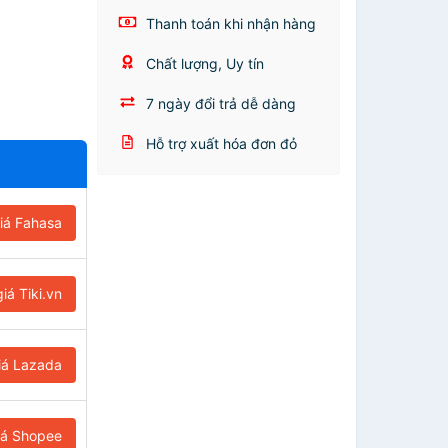
Thanh toán khi nhận hàng
Chất lượng, Uy tín
7 ngày đổi trả dễ dàng
Hỗ trợ xuất hóa đơn đỏ
iá Fahasa
iá Tiki.vn
iá Lazada
iá Shopee