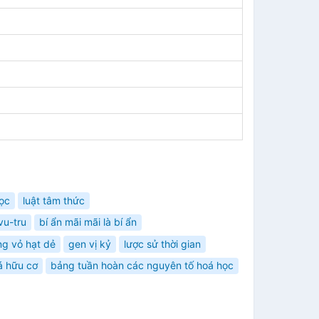
học
luật tâm thức
vu-tru
bí ẩn mãi mãi là bí ẩn
ng vỏ hạt dẻ
gen vị kỷ
lược sử thời gian
á hữu cơ
bảng tuần hoàn các nguyên tố hoá học