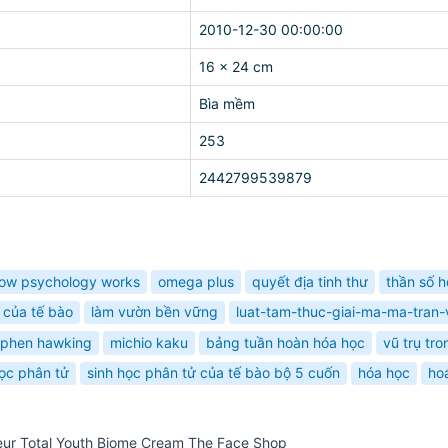
2010-12-30 00:00:00
16 x 24 cm
Bìa mềm
253
2442799539879
ow psychology works
omega plus
quyết địa tinh thư
thần số 
 của tế bào
làm vườn bền vững
luat-tam-thuc-giai-ma-ma-tran-
ephen hawking
michio kaku
bảng tuần hoàn hóa học
vũ trụ tro
học phân tử
sinh học phân tử của tế bào bộ 5 cuốn
hóa học
ho
ur Total Youth Biome Cream The Face Shop