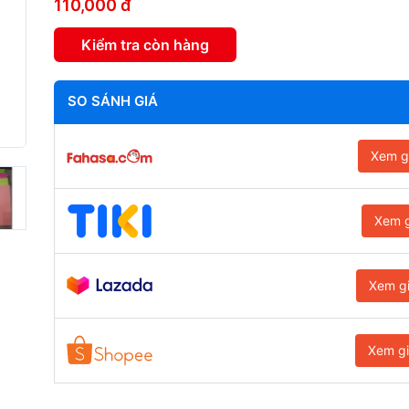
110,000 đ
Kiểm tra còn hàng
SO SÁNH GIÁ
Xem g
Xem g
Xem g
Xem g