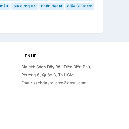
 màu
bìa cứng a4
nhãn decal
giấy 300gsm
LIÊN HỆ
Địa chỉ:
Sách Đây Rồi!
Điện Biên Phủ,
Phường 6, Quận 3, Tp.HCM
Email: sachdayroi.com@gmail.com