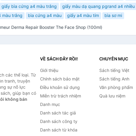
giấy bìa cứng a4 màu trắng
giấy màu dạ quang pgrand a4 nhiều
4 màu trắng
bìa cứng a4 màu
giấy a4 màu tím
bìa sơ mi
elmeur Derma Repair Booster The Face Shop (100ml)
VỀ SÁCH ĐÂY RỒI!
CHUYÊN MỤC
Giới thiệu
Sách tiếng Việt
h các thể loại. Từ
Chính sách bảo mật
Sách tiếng Anh
ện tranh, truyện
ùng sự nỗ lực
Điều khoản sử dụng
Văn phòng phẩm
sách, giúp bạn có
Miễn trừ trách nhiệm
Quà lưu niệm
ôi không bán
Danh mục
Danh sách tác giả
Danh sách công ty
Danh sách từ khóa