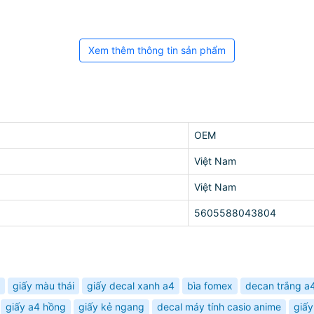
Xem thêm thông tin sản phẩm
OEM
Việt Nam
Việt Nam
5605588043804
giấy màu thái
giấy decal xanh a4
bìa fomex
decan trắng a
giấy a4 hồng
giấy kẻ ngang
decal máy tính casio anime
giấy