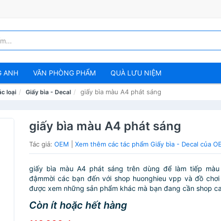
G ANH
VĂN PHÒNG PHẨM
QUÀ LƯU NIỆM
giấy bìa màu A4 phát sáng
c loại
Giấy bìa - Decal
giấy bìa màu A4 phát sáng
Tác giả:
OEM
|
Xem thêm các tác phẩm Giấy bìa - Decal của 
giấy bìa màu A4 phát sáng trên dùng để làm tiếp màu 
đậmmời các bạn đến với shop huonghieu vpp và đồ chơ
được xem những sản phẩm khác mà bạn đang cần shop ca
Còn ít hoặc hết hàng