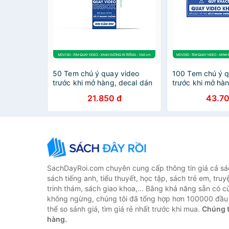
50 Tem chú ý quay video
100 Tem chú ý q
trước khi mở hàng, decal dán
trước khi mở hà
hộp - 10x5 cm - Xanh dương
hộp - 13x3,5 cm
21.850 đ
43.70
in trắng - MDV1XD
dương in trắng
SachDayRoi.com chuyên cung cấp thông tin giá cả sác
sách tiếng anh, tiểu thuyết, học tập, sách trẻ em, truy
trinh thám, sách giao khoa,... Bằng khả năng sẵn có c
không ngừng, chúng tôi đã tổng hợp hơn 100000 đầu 
thể so sánh giá, tìm giá rẻ nhất trước khi mua.
Chúng t
hàng.