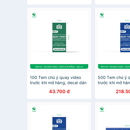
100 Tem chú ý quay video
500 Tem chú ý 
trước khi mở hàng, decal dán
trước khi mở hà
hộp - 10x5 cm - Xanh lá in
hộp - 10x5 cm 
43.700 đ
218.5
trắng - MDV1XL
in trắng - MDV1