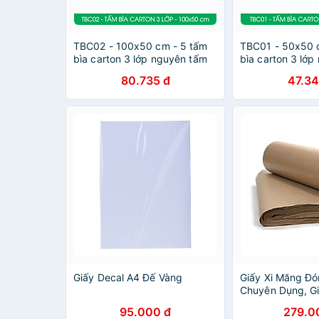
TBC02 - 100x50 cm - 5 tấm
TBC01 - 50x50 
bìa carton 3 lớp nguyên tấm
bìa carton 3 lớ
cứng cáp, bìa gói hàng, bìa
cứng cáp, bìa gó
80.735 đ
47.34
mô hình
mô hình
Giấy Decal A4 Đế Vàng
Giấy Xi Măng Đó
Chuyên Dụng, G
72x102cm (Hàng
95.000 đ
279.0