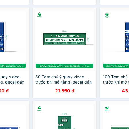
quay video
50 Tem chú ý quay video
100 Tem chú 
ng, decal dán
trước khi mở hàng, decal dán
trước khi mở 
- Xanh dương
hộp - 13x3,5 cm - Xanh lá in
hộp - 10x5 c
00 đ
21.850 đ
43
XD
trắng - MDV2XL
in trắng - M