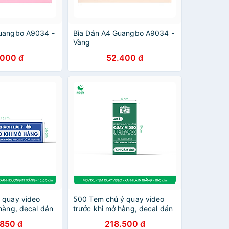
Guangbo A9034 -
Bìa Dán A4 Guangbo A9034 -
Vàng
.000 đ
52.400 đ
 quay video
500 Tem chú ý quay video
hàng, decal dán
trước khi mở hàng, decal dán
 cm - Xanh
hộp - 10x5 cm - Xanh lá in
.850 đ
218.500 đ
ng - MDV2XD
trắng - MDV1XL