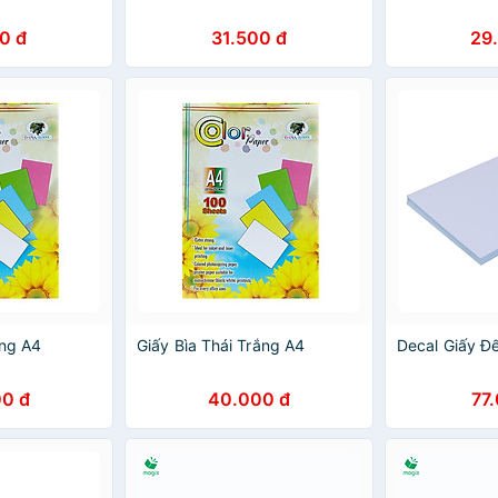
0 đ
31.500 đ
29
ồng A4
Giấy Bìa Thái Trắng A4
Decal Giấy Đ
0 đ
40.000 đ
77