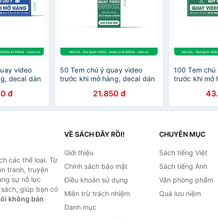
uay video
50 Tem chú ý quay video
100 Tem chú 
ng, decal dán
trước khi mở hàng, decal dán
trước khi mở 
 - Xanh
hộp - 10x5 cm - Xanh lá in
hộp - 13x3,5 
0 đ
21.850 đ
43
 - MDV2XD
trắng - MDV1XL
trắng - MDV
VỀ SÁCH ĐÂY RỒI!
CHUYÊN MỤC
Giới thiệu
Sách tiếng Việt
h các thể loại. Từ
Chính sách bảo mật
Sách tiếng Anh
ện tranh, truyện
ùng sự nỗ lực
Điều khoản sử dụng
Văn phòng phẩm
sách, giúp bạn có
Miễn trừ trách nhiệm
Quà lưu niệm
ôi không bán
Danh mục