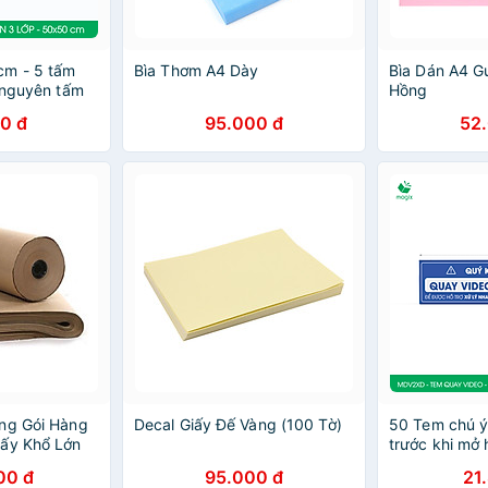
cm - 5 tấm
Bìa Thơm A4 Dày
Bìa Dán A4 
p nguyên tấm
Hồng
i hàng, bìa
0 đ
95.000 đ
52
ng Gói Hàng
Decal Giấy Đế Vàng (100 Tờ)
50 Tem chú ý
iấy Khổ Lớn
trước khi mở 
 chính hãng)
hộp - 13x3,5
00 đ
95.000 đ
21
dương in trắ