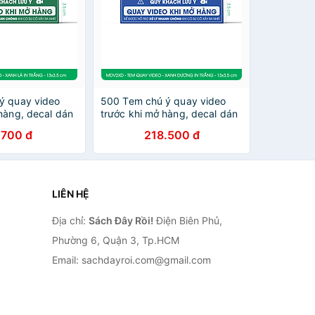
ý quay video
500 Tem chú ý quay video
hàng, decal dán
trước khi mở hàng, decal dán
cm - Xanh lá in
hộp - 13x3,5 cm - Xanh
.700 đ
218.500 đ
2XL
dương in trắng - MDV2XD
LIÊN HỆ
Địa chỉ:
Sách Đây Rồi!
Điện Biên Phủ,
Phường 6, Quận 3, Tp.HCM
Email: sachdayroi.com@gmail.com