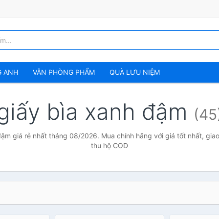
G ANH
VĂN PHÒNG PHẨM
QUÀ LƯU NIỆM
giấy bìa xanh đậm
(45
ậm giá rẻ nhất tháng 08/2026. Mua chính hãng với giá tốt nhất, gia
thu hộ COD