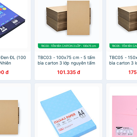
 Đen ĐL (100
TBC03 - 100x75 cm - 5 tấm
TBC05 - 150x
Nhiên
bìa carton 3 lớp nguyên tấm
bìa carton 3 
cứng cáp, bìa gói hàng, bìa
cứng cáp, bìa
00 đ
101.335 đ
175
mô hình
mô hình