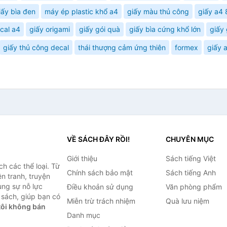
iấy bìa đen
máy ép plastic khổ a4
giấy màu thủ công
giấy a4
ecal a4
giấy origami
giấy gói quà
giấy bìa cứng khổ lớn
giấy
giấy thủ công decal
thái thượng cảm ứng thiên
formex
giấy 
VỀ SÁCH ĐÂY RỒI!
CHUYÊN MỤC
Giới thiệu
Sách tiếng Việt
h các thể loại. Từ
Chính sách bảo mật
Sách tiếng Anh
ện tranh, truyện
ùng sự nỗ lực
Điều khoản sử dụng
Văn phòng phẩm
sách, giúp bạn có
Miễn trừ trách nhiệm
Quà lưu niệm
ôi không bán
Danh mục