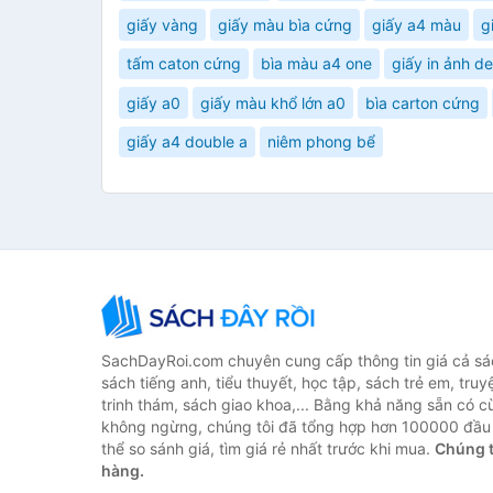
giấy vàng
giấy màu bìa cứng
giấy a4 màu
g
tấm caton cứng
bìa màu a4 one
giấy in ảnh d
giấy a0
giấy màu khổ lớn a0
bìa carton cứng
giấy a4 double a
niêm phong bể
SachDayRoi.com chuyên cung cấp thông tin giá cả sác
sách tiếng anh, tiểu thuyết, học tập, sách trẻ em, truy
trinh thám, sách giao khoa,... Bằng khả năng sẵn có c
không ngừng, chúng tôi đã tổng hợp hơn 100000 đầu 
thể so sánh giá, tìm giá rẻ nhất trước khi mua.
Chúng t
hàng.