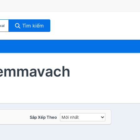
Tìm kiếm
cal
emmavach
Sắp Xếp Theo