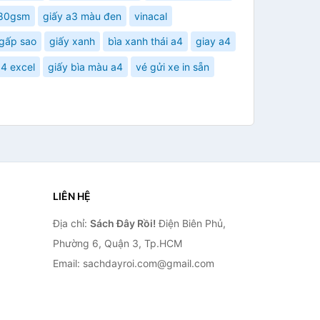
 80gsm
giấy a3 màu đen
vinacal
 gấp sao
giấy xanh
bìa xanh thái a4
giay a4
a4 excel
giấy bìa màu a4
vé gửi xe in sẵn
LIÊN HỆ
Địa chỉ:
Sách Đây Rồi!
Điện Biên Phủ,
Phường 6, Quận 3, Tp.HCM
Email: sachdayroi.com@gmail.com