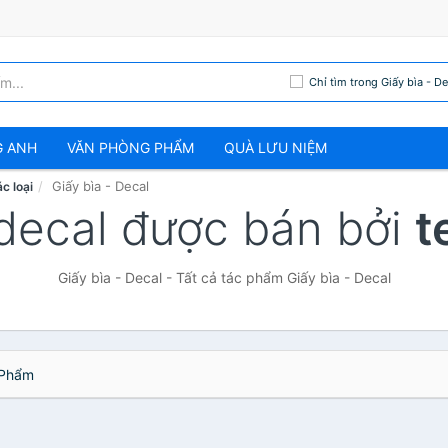
Chỉ tìm trong Giấy bìa - De
G ANH
VĂN PHÒNG PHẨM
QUÀ LƯU NIỆM
Giấy bìa - Decal
c loại
 decal được bán bởi
t
Giấy bìa - Decal - Tất cả tác phẩm Giấy bìa - Decal
Phẩm