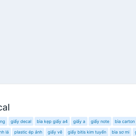
cal
àng
giấy decal
bìa kẹp giấy a4
giấy a
giấy note
bìa carto
nh lá
plastic ép ảnh
giấy vẽ
giấy bitis kim tuyến
bìa sơ mi