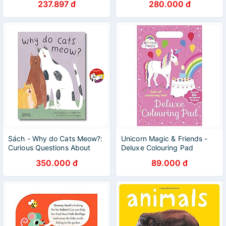
237.897 đ
280.000 đ
Nature Science Book
Sách - Why do Cats Meow?:
Unicorn Magic & Friends -
Curious Questions About
Deluxe Colouring Pad
Your Favorite Pets by Nick
350.000 đ
89.000 đ
Crumpton