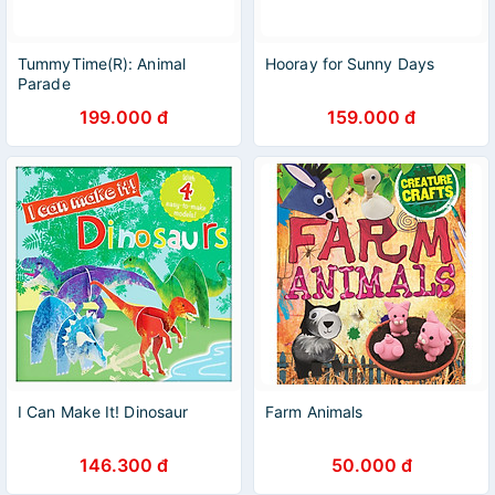
TummyTime(R): Animal
Hooray for Sunny Days
Parade
199.000 đ
159.000 đ
I Can Make It! Dinosaur
Farm Animals
146.300 đ
50.000 đ