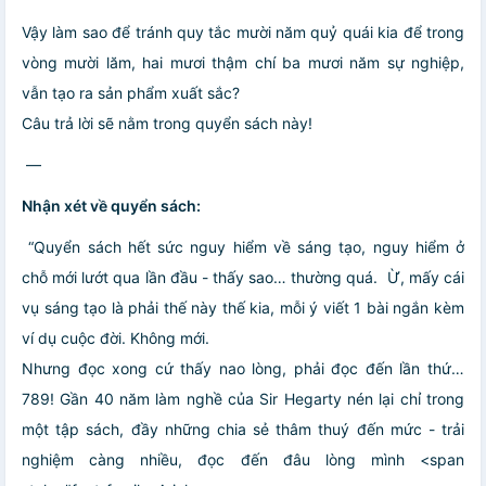
Vậy làm sao để tránh quy tắc mười năm quỷ quái kia để trong
vòng mười lăm, hai mươi thậm chí ba mươi năm sự nghiệp,
vẫn tạo ra sản phẩm xuất sắc?
Câu trả lời sẽ nằm trong quyển sách này!
—
Nhận xét về quyển sách:
“Quyển sách hết sức nguy hiểm về sáng tạo, nguy hiểm ở
chỗ mới lướt qua lần đầu - thấy sao… thường quá. Ừ, mấy cái
vụ sáng tạo là phải thế này thế kia, mỗi ý viết 1 bài ngắn kèm
ví dụ cuộc đời. Không mới.
Nhưng đọc xong cứ thấy nao lòng, phải đọc đến lần thứ…
789! Gần 40 năm làm nghề của Sir Hegarty nén lại chỉ trong
một tập sách, đầy những chia sẻ thâm thuý đến mức - trải
nghiệm càng nhiều, đọc đến đâu lòng mình <span