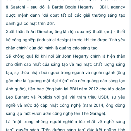
& Saatchi - sau đó là Bartle Bogle Hegarty - BBH, agency
được mệnh danh “đã đoạt tất cả các giải thưởng sáng tạo
danh giá có mặt trên đời”.
Xuất thân là Art Director, ông lăn lộn qua mỹ thuật (art) - thiết
kế công nghiệp (industrial design) trước khi tìm được “tình yêu
chân chính” của đời mình là quảng cáo sáng tạo.
Sẽ không quá lời khi nói Sir John Hegarty chính là hiện thân
cho đỉnh cao nhất của sáng tạo về mọi mặt: chất lượng sáng
tạo, sự thừa nhận bởi người trong ngành và ngoài ngành (ông
gần như là “gương mặt đại diện” của nền quảng cáo sáng tạo
Anh quốc), tiền bạc (ông bán lại BBH năm 2012 cho tập đoàn
Leo Burnett và Publicis với giá vài trăm triệu USD), sự yêu
nghề và mức độ cập nhật công nghệ (năm 2014, ông đồng
sáng lập một vườn ươm công nghệ tên The Garage).
Là “một trong những người nghiêm túc nhất về nghề sáng
tạo”, quyển sách “Trên đường sáng tạo” đúc kết những tinh