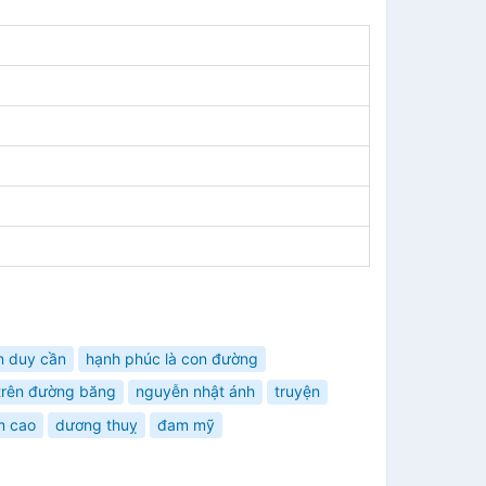
n duy cần
hạnh phúc là con đường
trên đường băng
nguyễn nhật ánh
truyện
m cao
dương thuỵ
đam mỹ