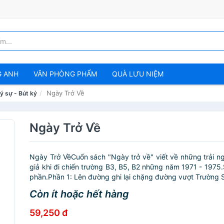
G ANH
VĂN PHÒNG PHẨM
QUÀ LƯU NIỆM
Ngày Trở Về
ý sự - Bút ký
Ngày Trở Về
Ngày Trở VềCuốn sách "Ngày trở về" viết về những trải n
giả khi đi chiến trường B3, B5, B2 những năm 1971 - 1975
phần.Phần 1: Lên đường ghi lại chặng đường vượt Trường S
Còn ít hoặc hết hàng
59,250 đ