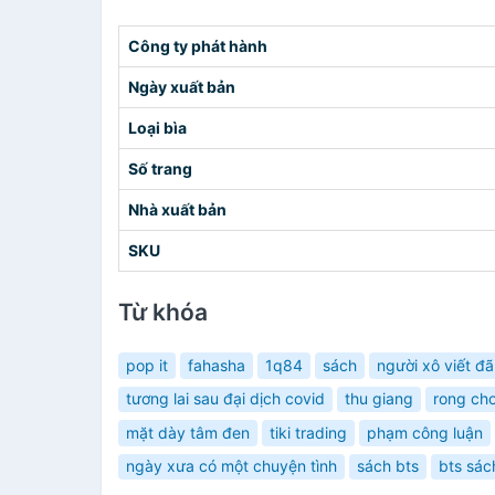
Công ty phát hành
Ngày xuất bản
Loại bìa
Số trang
Nhà xuất bản
SKU
Từ khóa
pop it
fahasha
1q84
sách
người xô viết đã
tương lai sau đại dịch covid
thu giang
rong chơ
mặt dày tâm đen
tiki trading
phạm công luận
ngày xưa có một chuyện tình
sách bts
bts sác