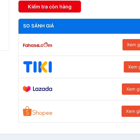
Kiểm tra còn hàng
SO SÁNH GIÁ
Xem g
Xem g
Xem g
Xem g