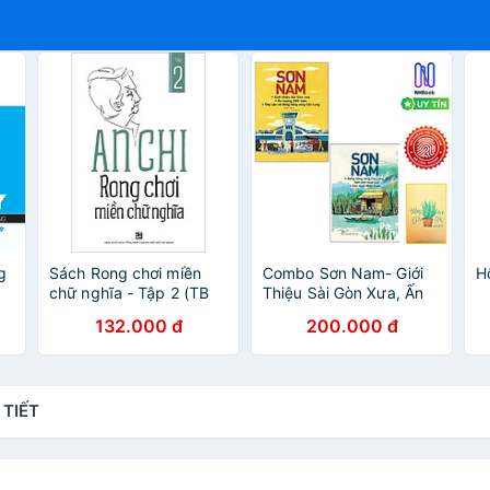
g
Sách Rong chơi miền
Combo Sơn Nam- Giới
H
chữ nghĩa - Tập 2 (TB
Thiệu Sài Gòn Xưa, Ấn
12/2022)
Tượng 300 Năm, Tiếp
132.000 đ
200.000 đ
Cận Với Đồng Bằng
Sông Cửu Long Và
ĐBSCL - Nét Sinh Hoạt
Xưa, Văn Minh Miệt
 TIẾT
Vườn( Tặng sổ tay)