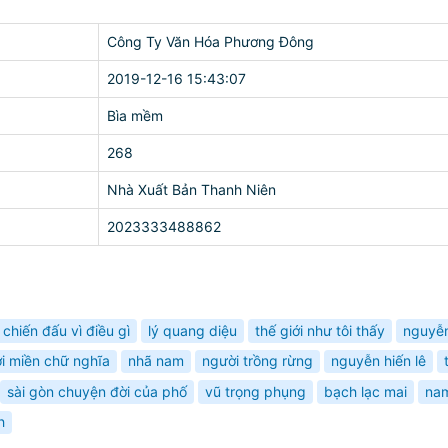
Công Ty Văn Hóa Phương Đông
2019-12-16 15:43:07
Bìa mềm
268
Nhà Xuất Bản Thanh Niên
2023333488862
 chiến đấu vì điều gì
lý quang diệu
thế giới như tôi thấy
nguyễ
i miền chữ nghĩa
nhã nam
người trồng rừng
nguyễn hiến lê
sài gòn chuyện đời của phố
vũ trọng phụng
bạch lạc mai
na
h