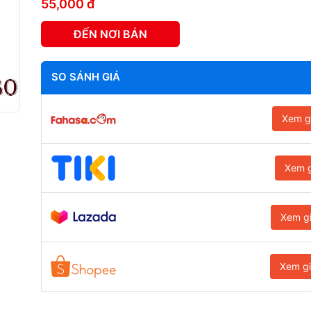
55,000 đ
ĐẾN NƠI BÁN
SO SÁNH GIÁ
Xem g
Xem g
Xem g
Xem g