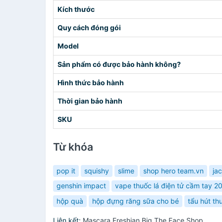
Kích thước
Quy cách đóng gói
Model
Sản phẩm có được bảo hành không?
Hình thức bảo hành
Thời gian bảo hành
SKU
Từ khóa
pop it
squishy
slime
shop hero team.vn
ja
genshin impact
vape thuốc lá điện tử cầm tay 2
hộp quà
hộp đựng răng sữa cho bé
tẩu hút th
Liên kết:
Mascara Freshian Big The Face Shop