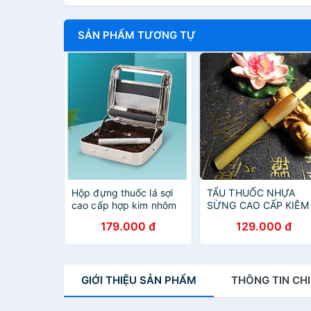
SẢN PHẨM TƯƠNG TỰ
Hộp đựng thuốc lá sợi
TẨU THUỐC NHỰA
cao cấp hợp kim nhôm
SỪNG CAO CẤP KIÊM
LỌC THUỐC BẢO VỆ
179.000 đ
129.000 đ
SỨC KHỎE
GIỚI THIỆU
SẢN PHẨM
THÔNG TIN
CHI