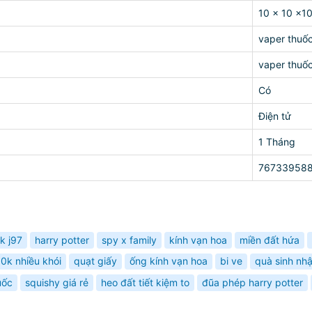
10 x 10 x1
vaper thuốc
vaper thuốc
Có
Điện tử
1 Tháng
76733958
ck j97
harry potter
spy x family
kính vạn hoa
miền đất hứa
00k nhiều khói
quạt giấy
ống kính vạn hoa
bi ve
quà sinh nhậ
uốc
squishy giá rẻ
heo đất tiết kiệm to
đũa phép harry potter