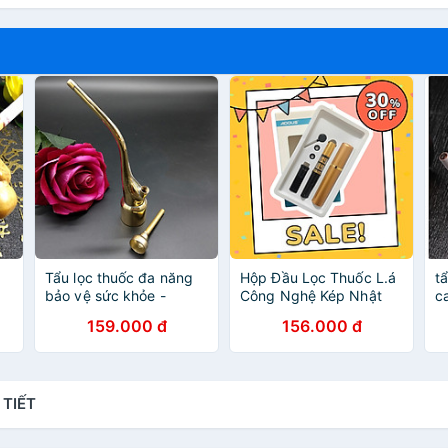
Tẩu lọc thuốc đa năng
Hộp Đầu Lọc Thuốc L.á
t
bảo vệ sức khỏe -
Công Nghệ Kép Nhật
c
TL012
Bản, Đầu Lọc Đa Năng
s
159.000 đ
156.000 đ
Dùng Chung Cho Tất Cả
Size Lớn & Vừa & Nhỏ.
Sử Dụng Nhiều Lần Có
Hộp Đựng
 TIẾT