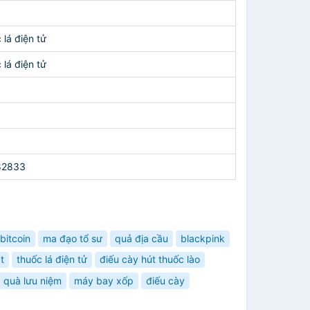
0
 lá điện tử
 lá điện tử
82833
bitcoin
ma đạo tổ sư
quả địa cầu
blackpink
t
thuốc lá điện tử
điếu cày hút thuốc lào
quà lưu niệm
máy bay xốp
điếu cày