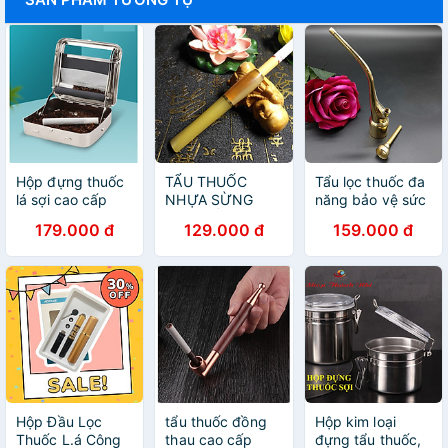
Hộp đựng thuốc
TẨU THUỐC
Tẩu lọc thuốc đa
lá sợi cao cấp
NHỰA SỪNG
năng bảo vệ sức
hợp kim nhôm
CAO CẤP KIÊM
khỏe - TL012
179.000 đ
129.000 đ
159.000 đ
LỌC THUỐC BẢO
VỆ SỨC KHỎE
Hộp Đầu Lọc
tẩu thuốc đồng
Hộp kim loại
Thuốc L.á Công
thau cao cấp
đựng tẩu thuốc,