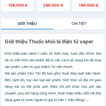
Nghệ Kép Nhật
sang trọng gắn
thuốc sợi, Shop
156.000 đ
249.000 đ
149.000 đ
Bản, Đầu Lọc Đa
sợi và diếu đều
Thành Nhi
Năng Dùng
được
STN7474
Chung Cho Tất
Cả Size Lớn &
GIỚI THIỆU
CHI TIẾT
Vừa & Nhỏ. Sử
Dụng Nhiều Lần
Có Hộp Đựng
Giới thiệu Thuốc khói lá điện tử vaper
khói nhiều.bảo hành 1 tuần về thân máy. kem dầu 60ml. lien
hệ có trên hình sản phẩm để tư vấn cach sử dụng khi đã mua
sản phẩm .cảm ơn quý khách Tư vấn nhanh
Giá sản phẩm trên Tiki đã bao gồm thuế theo luật hiện hành.
Bên cạnh đó, tuỳ vào loại sản phẩm, hình thức và địa chỉ giao
hàng mà có thể phát sinh thêm chi phí khác như phí vận
chuyển, phụ phí hàng cồng kềnh, thuế nhập khẩu (đối với đơn
hàng giao từ nước ngoài có giá trị trên 1 triệu đồng).....