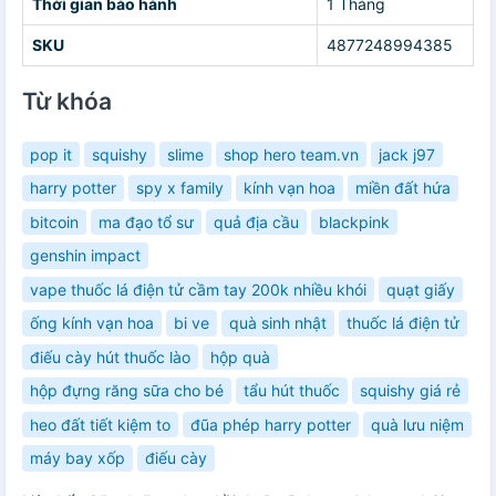
Thời gian bảo hành
1 Tháng
SKU
4877248994385
Từ khóa
pop it
squishy
slime
shop hero team.vn
jack j97
harry potter
spy x family
kính vạn hoa
miền đất hứa
bitcoin
ma đạo tổ sư
quả địa cầu
blackpink
genshin impact
vape thuốc lá điện tử cầm tay 200k nhiều khói
quạt giấy
ống kính vạn hoa
bi ve
quà sinh nhật
thuốc lá điện tử
điếu cày hút thuốc lào
hộp quà
hộp đựng răng sữa cho bé
tẩu hút thuốc
squishy giá rẻ
heo đất tiết kiệm to
đũa phép harry potter
quà lưu niệm
máy bay xốp
điếu cày