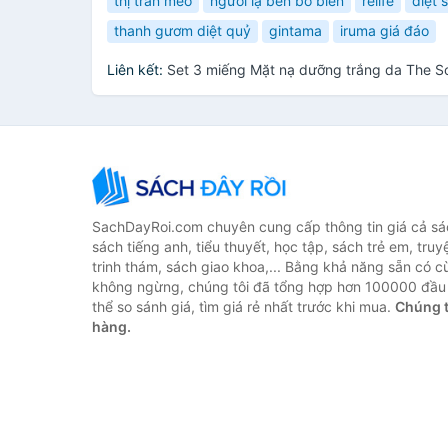
thị trấn mèo
người lạ bên bờ biển
relife
diệt 
thanh gươm diệt quỷ
gintama
iruma giá đáo
Liên kết:
Set 3 miếng Mặt nạ dưỡng trắng da The S
SachDayRoi.com chuyên cung cấp thông tin giá cả sác
sách tiếng anh, tiểu thuyết, học tập, sách trẻ em, truy
trinh thám, sách giao khoa,... Bằng khả năng sẵn có c
không ngừng, chúng tôi đã tổng hợp hơn 100000 đầu 
thể so sánh giá, tìm giá rẻ nhất trước khi mua.
Chúng t
hàng.