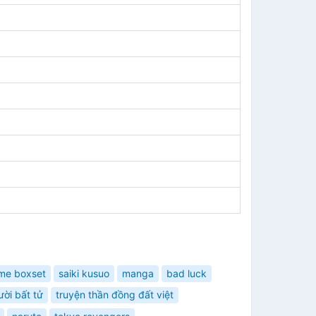
me boxset
saiki kusuo
manga
bad luck
ời bất tử
truyện thần đồng đất việt