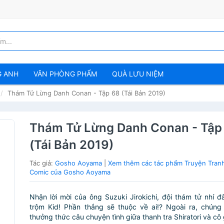
G ANH
VĂN PHÒNG PHẨM
QUÀ LƯU NIỆM
Thám Tử Lừng Danh Conan - Tập 68 (Tái Bản 2019)
Thám Tử Lừng Danh Conan - Tập
(Tái Bản 2019)
Tác giả:
Gosho Aoyama
|
Xem thêm các tác phẩm Truyện Tran
Comic của Gosho Aoyama
Nhận lời mời của ông Suzuki Jirokichi, đội thám tử nhí đấu
trộm Kid! Phần thắng sẽ thuộc về ai!? Ngoài ra, chúng
thưởng thức câu chuyện tình giữa thanh tra Shiratori và cô g