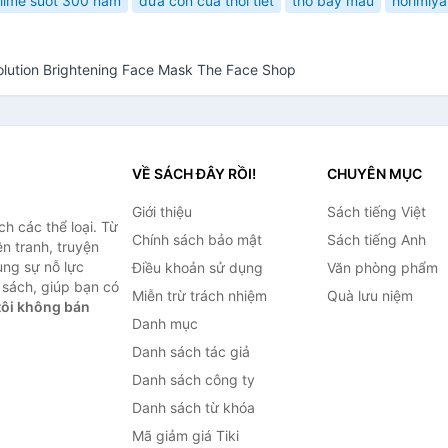
slime suốt 300 năm
đứa con của thời tiết
thỏ bảy màu
horimiya
olution Brightening Face Mask The Face Shop
VỀ SÁCH ĐÂY RỒI!
CHUYÊN MỤC
Giới thiệu
Sách tiếng Việt
h các thể loại. Từ
Chính sách bảo mật
Sách tiếng Anh
ện tranh, truyện
ùng sự nỗ lực
Điều khoản sử dụng
Văn phòng phẩm
sách, giúp bạn có
Miễn trừ trách nhiệm
Quà lưu niệm
ôi không bán
Danh mục
Danh sách tác giả
Danh sách công ty
Danh sách từ khóa
Mã giảm giá Tiki